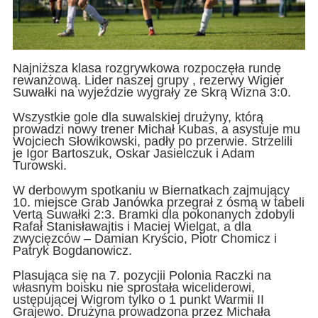
Najniższa klasa rozgrywkowa rozpoczęła rundę
rewanżową. Lider naszej grupy , rezerwy Wigier
Suwałki na wyjeździe wygrały ze Skrą Wizna 3:0.
Wszystkie gole dla suwalskiej drużyny, którą
prowadzi nowy trener Michał Kubas, a asystuje mu
Wojciech Słowikowski, padły po przerwie. Strzelili
je Igor Bartoszuk, Oskar Jasielczuk i Adam
Turowski.
W derbowym spotkaniu w Biernatkach zajmujący
10. miejsce Grab Janówka przegrał z ósmą w tabeli
Vertą Suwałki 2:3. Bramki dla pokonanych zdobyli
Rafał Stanisławajtis i Maciej Wielgat, a dla
zwycięzców – Damian Kryścio, Piotr Chomicz i
Patryk Bogdanowicz.
Plasująca się na 7. pozycjii Polonia Raczki na
własnym boisku nie sprostała wiceliderowi,
ustępującej Wigrom tylko o 1 punkt Warmii II
Grajewo. Drużyna prowadzona przez Michała