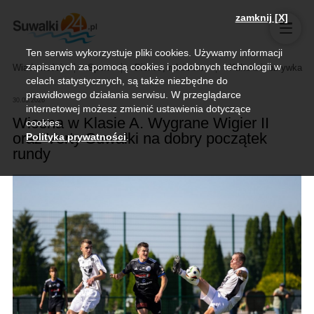
zamknij [X]
Ten serwis wykorzystuje pliki cookies. Używamy informacji
zapisanych za pomocą cookies i podobnych technologii w
Wiadomości
Sport
Biznes, rolnictwo
Kultura i rozrywka
celach statystycznych, są także niezbędne do
prawidłowego działania serwisu. W przeglądarce
30.03.2026
internetowej możesz zmienić ustawienia dotyczące
Wiosna w Klasie A. Wygrane Wigier II
cookies.
oraz Verty Suwałki na dobry początek
Polityka prywatności
.
rundy