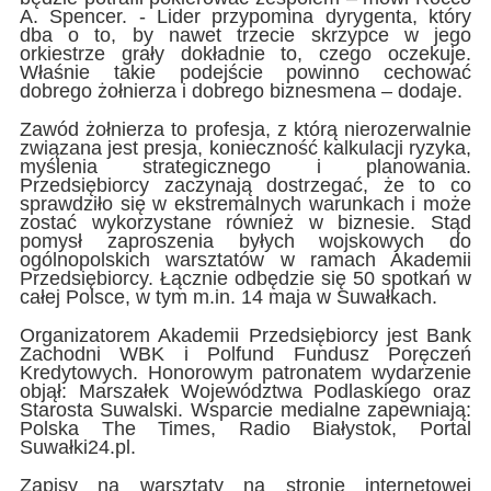
A. Spencer. - Lider przypomina dyrygenta, który
dba o to, by nawet trzecie skrzypce w jego
orkiestrze grały dokładnie to, czego oczekuje.
Właśnie takie podejście powinno cechować
dobrego żołnierza i dobrego biznesmena – dodaje.
Zawód żołnierza to profesja, z którą nierozerwalnie
związana jest presja, konieczność kalkulacji ryzyka,
myślenia strategicznego i planowania.
Przedsiębiorcy zaczynają dostrzegać, że to co
sprawdziło się w ekstremalnych warunkach i może
zostać wykorzystane również w biznesie. Stąd
pomysł zaproszenia byłych wojskowych do
ogólnopolskich warsztatów w ramach Akademii
Przedsiębiorcy. Łącznie odbędzie się 50 spotkań w
całej Polsce, w tym m.in. 14 maja w Suwałkach.
Organizatorem Akademii Przedsiębiorcy jest Bank
Zachodni WBK i Polfund Fundusz Poręczeń
Kredytowych. Honorowym patronatem wydarzenie
objął: Marszałek Województwa Podlaskiego oraz
Starosta Suwalski. Wsparcie medialne zapewniają:
Polska The Times, Radio Białystok, Portal
Suwałki24.pl.
Zapisy na warsztaty na stronie internetowej