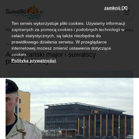
zamknij [X]
Ten serwis wykorzystuje pliki cookies. Używamy informacji
zapisanych za pomocą cookies i podobnych technologii w
Wiadomości
Sport
Biznes, rolnictwo
Kultura i rozrywka
celach statystycznych, są także niezbędne do
prawidłowego działania serwisu. W przeglądarce
09.05.2014
internetowej możesz zmienić ustawienia dotyczące
Amerykański major i suwalscy
cookies.
przedsiębiorcy
Polityka prywatności
.