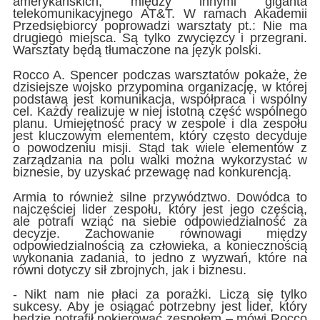
amerykańskich, między innymi giganta
telekomunikacyjnego AT&T. W ramach Akademii
Przedsiębiorcy poprowadzi warsztaty pt.: Nie ma
drugiego miejsca. Są tylko zwycięzcy i przegrani.
Warsztaty będą tłumaczone na język polski.
Rocco A. Spencer podczas warsztatów pokaże, że
dzisiejsze wojsko przypomina organizację, w której
podstawą jest komunikacja, współpraca i wspólny
cel. Każdy realizuje w niej istotną część wspólnego
planu. Umiejętność pracy w zespole i dla zespołu
jest kluczowym elementem, który często decyduje
o powodzeniu misji. Stąd tak wiele elementów z
zarządzania na polu walki można wykorzystać w
biznesie, by uzyskać przewagę nad konkurencją.
Armia to również silne przywództwo. Dowódca to
najczęściej lider zespołu, który jest jego częścią,
ale potrafi wziąć na siebie odpowiedzialność za
decyzje. Zachowanie równowagi między
odpowiedzialnością za człowieka, a koniecznością
wykonania zadania, to jedno z wyzwań, które na
równi dotyczy sił zbrojnych, jak i biznesu.
- Nikt nam nie płaci za porażki. Liczą się tylko
sukcesy. Aby je osiągać potrzebny jest lider, który
będzie potrafił pokierować zespołem – mówi Rocco