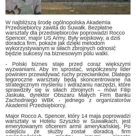
W najbliższą środę ogólnopolska Akademia
Przedsiębiorcy zawita do Suwałk. Bezpłatne
warsztaty dla przedsiębiorców poprowadzi Rocco
Spencer, major US Army. Były wojskowy, a dziś
doradca firm, pokaże jak dzięki metodom
wykorzystywanym w siłach zbrojnych odnosić
będzie sukcesy na biznesowym polu walki.
- Polski biznes staje przed coraz większymi
wyzwaniami. Aby im sprostać, współczesny lider
powinien przewidywać ruchy przeciwników. Dlatego
tegoroczne warsztaty będą skoncentrowane na
strategicznym myśleniu i wdrażaniu narzędzi, które
sprawdziły się w siłach zbrojnych – mówi Filip
Jaskuła, dyrektor Obszaru Małych Firm Banku
Zachodniego WBK - jednego z organizatorów
Akademii Przedsiębiorcy.
Major Rocco A. Spencer, który 14 maja poprowadzi
warsztaty w Hotelu Szyszko w Suwałkach, jest
emerytowanym oficerem armii amerykańskiej. Po
odejściu ze służby został doradcą firm