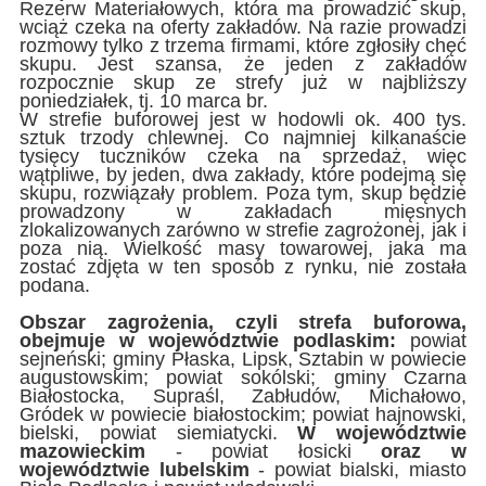
Rezerw Materiałowych, która ma prowadzić skup,
wciąż czeka na oferty zakładów. Na razie prowadzi
rozmowy tylko z trzema firmami, które zgłosiły chęć
skupu. Jest szansa, że jeden z zakładów
rozpocznie skup ze strefy już w najbliższy
poniedziałek, tj. 10 marca br.
W strefie buforowej jest w hodowli ok. 400 tys.
sztuk trzody chlewnej. Co najmniej kilkanaście
tysięcy tuczników czeka na sprzedaż, więc
wątpliwe, by jeden, dwa zakłady, które podejmą się
skupu, rozwiązały problem. Poza tym, skup będzie
prowadzony w zakładach mięsnych
zlokalizowanych zarówno w strefie zagrożonej, jak i
poza nią. Wielkość masy towarowej, jaka ma
zostać zdjęta w ten sposób z rynku, nie została
podana.
Obszar zagrożenia, czyli strefa buforowa,
obejmuje w województwie podlaskim:
powiat
sejneński; gminy Płaska, Lipsk, Sztabin w powiecie
augustowskim; powiat sokólski; gminy Czarna
Białostocka, Supraśl, Zabłudów, Michałowo,
Gródek w powiecie białostockim; powiat hajnowski,
bielski, powiat siemiatycki.
W województwie
mazowieckim
- powiat łosicki
oraz w
województwie lubelskim
- powiat bialski, miasto