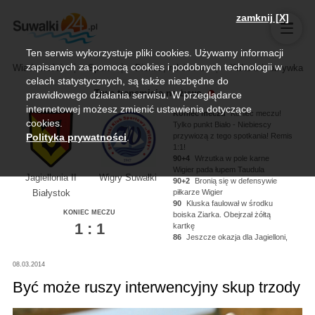
zamknij [X]
Ten serwis wykorzystuje pliki cookies. Używamy informacji
zapisanych za pomocą cookies i podobnych technologii w
Wiadomości
Sport
Biznes, rolnictwo
Kultura i rozrywka
celach statystycznych, są także niezbędne do
Trwa transmisja na żywo
prawidłowego działania serwisu. W przeglądarce
internetowej możesz zmienić ustawienia dotyczące
Koniec meczu
Koniec meczu!
cookies.
Tylko punkt Biało - Niebiescy
przywiozą z tego spotkania! Remis
Polityka prywatności
.
1:1!
90+4
Wrzutka w pole karne
Wigier pada łupem Taudula
Jagiellonia II
Wigry Suwałki
90+2
Bronią się w defensywie
piłkarze Wigier
Białystok
90
Kluska faulował w środku
KONIEC MECZU
boiska Ziarka. Obejrzał żółtą
1 : 1
kartkę
86
Jeszcze okazja dla Jagielloni,
Kononau miał piłkę na nodze ale
nie zdołał oddać strzału!
08.03.2014
84
Kluska dogrywa na głowę
Noworyty, strzał niecelny!
Być może ruszy interwencyjny skup trzody