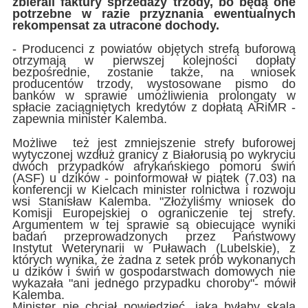
zbierali faktury sprzedaży trzody, bo będą one
potrzebne w razie przyznania ewentualnych
rekompensat za utracone dochody.
- Producenci z powiatów objętych strefą buforową
otrzymają w pierwszej kolejności dopłaty
bezpośrednie, zostanie także, na wniosek
producentów trzody, wystosowane pismo do
banków w sprawie umożliwienia prolongaty w
spłacie zaciągniętych kredytów z dopłatą ARiMR -
zapewnia minister Kalemba.
Możliwe też jest zmniejszenie strefy buforowej
wytyczonej wzdłuż granicy z Białorusią po wykryciu
dwóch przypadków afrykańskiego pomoru świń
(ASF) u dzików - poinformował w piątek (7.03) na
konferencji w Kielcach minister rolnictwa i rozwoju
wsi Stanisław Kalemba. "Złożyliśmy wniosek do
Komisji Europejskiej o ograniczenie tej strefy.
Argumentem w tej sprawie są obiecujące wyniki
badań przeprowadzonych przez Państwowy
Instytut Weterynarii w Puławach (Lubelskie), z
których wynika, że żadna z setek prób wykonanych
u dzików i świń w gospodarstwach domowych nie
wykazała "ani jednego przypadku choroby"- mówił
Kalemba.
Minister nie chciał powiedzieć, jaka byłaby skala