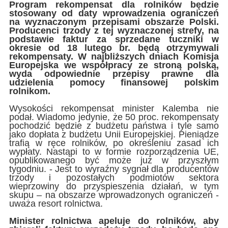
Program rekompensat dla rolników będzie
stosowany od daty wprowadzenia ograniczeń
na wyznaczonym przepisami obszarze Polski.
Producenci trzody z tej wyznaczonej strefy, na
podstawie faktur za sprzedane tuczniki w
okresie od 18 lutego br. będą otrzymywali
rekompensaty. W najbliższych dniach Komisja
Europejska we współpracy ze stroną polską,
wyda odpowiednie przepisy prawne dla
udzielenia pomocy finansowej polskim
rolnikom.
Wysokości rekompensat minister Kalemba nie
podał. Wiadomo jedynie, że 50 proc. rekompensaty
pochodzić będzie z budżetu państwa i tyle samo
jako dopłata z budżetu Unii Europejskiej. Pieniądze
trafią w ręce rolników, po określeniu zasad ich
wypłaty. Nastąpi to w formie rozporządzenia UE,
opublikowanego być może już w przyszłym
tygodniu. - Jest to wyraźny sygnał dla producentów
trzody i pozostałych podmiotów sektora
wieprzowiny do przyspieszenia działań, w tym
skupu – na obszarze wprowadzonych ograniczeń -
uważa resort rolnictwa.
Minister rolnictwa apeluje do rolników, aby