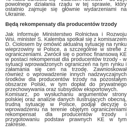
powolnego działania rządu w tej sprawie, który
ostatnio zajmuje się głównie wydarzeniami na
Ukrainie.
Będą rekompensaty dla producentów trzody
Jak informuje Ministerstwo Rolnictwa i Rozwoju
Wsi, minister S. Kalemba spotkał się z komisarzem
D. Ciolosem by omówić aktualną sytuację na rynku
wieprzowiny w Polsce, a szczególnie w strefie z
ograniczeniami. Zwrócił się o pomoc finansową KE
w postaci rekompensat dla producentów trzody - w
sytuacji wprowadzonych ograniczeń na tym rynku i
załamania się cen na trzodę. Zawnioskował
również o wprowadzenie innych nadzwyczajnych
środków dla producentów trzody na pozostałym
obszarze Polski, w tym dopłat do prywatnego
przechowywania oraz subsydiów eksportowych.
Komisarz, po wysłuchaniu argumentów strony
polskiej oraz analizie danych ilustrujących obecną,
trudną sytuację w Polsce, podjął decyzję o
wprowadzeniu na terenie objętym ograniczeniami
rekompensat dla producentów trzody i
przygotowaniu podstaw prawnych KE w tym
zakresie.