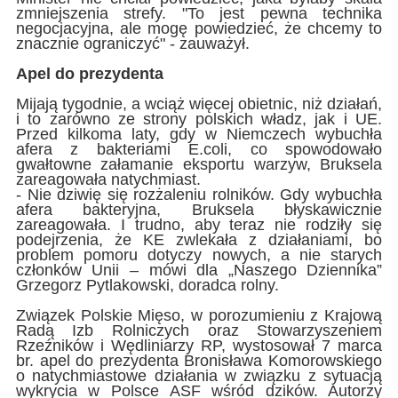
zmniejszenia strefy. "To jest pewna technika
negocjacyjna, ale mogę powiedzieć, że chcemy to
znacznie ograniczyć" - zauważył.
Apel do prezydenta
Mijają tygodnie, a wciąż więcej obietnic, niż działań,
i to zarówno ze strony polskich władz, jak i UE.
Przed kilkoma laty, gdy w Niemczech wybuchła
afera z bakteriami E.coli, co spowodowało
gwałtowne załamanie eksportu warzyw, Bruksela
zareagowała natychmiast.
- Nie dziwię się rozżaleniu rolników. Gdy wybuchła
afera bakteryjna, Bruksela błyskawicznie
zareagowała. I trudno, aby teraz nie rodziły się
podejrzenia, że KE zwlekała z działaniami, bo
problem pomoru dotyczy nowych, a nie starych
członków Unii – mówi dla „Naszego Dziennika”
Grzegorz Pytlakowski, doradca rolny.
Związek Polskie Mięso, w porozumieniu z Krajową
Radą Izb Rolniczych oraz Stowarzyszeniem
Rzeźników i Wędliniarzy RP, wystosował 7 marca
br. apel do prezydenta Bronisława Komorowskiego
o natychmiastowe działania w związku z sytuacją
wykrycia w Polsce ASF wśród dzików. Autorzy