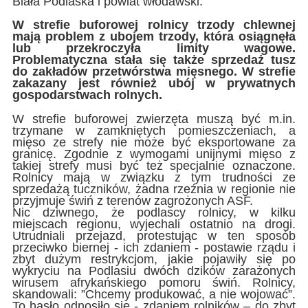
Biała Podlaska i powiat włodawski.
W strefie buforowej rolnicy trzody chlewnej
mają problem z ubojem trzody, która osiągnęła
lub przekroczyła limity wagowe.
Problematyczna stała się także sprzedaż tusz
do zakładów przetwórstwa mięsnego. W strefie
zakazany jest również ubój w prywatnych
gospodarstwach rolnych.
W strefie buforowej zwierzęta muszą być m.in.
trzymane w zamkniętych pomieszczeniach, a
mięso ze strefy nie może być eksportowane za
granicę. Zgodnie z wymogami unijnymi mięso z
takiej strefy musi być też specjalnie oznaczone.
Rolnicy mają w związku z tym trudności ze
sprzedażą tuczników, żadna rzeźnia w regionie nie
przyjmuje świń z terenów zagrożonych ASF.
Nic dziwnego, że podlascy rolnicy, w kilku
miejscach regionu, wyjechali ostatnio na drogi.
Utrudniali przejazd, protestując w ten sposób
przeciwko biernej - ich zdaniem - postawie rządu i
zbyt dużym restrykcjom, jakie pojawiły się po
wykryciu na Podlasiu dwóch dzików zarażonych
wirusem afrykańskiego pomoru świń. Rolnicy,
skandowali: ”Chcemy produkować, a nie wojować”.
To hasło odnosiło się - zdaniem rolników – do zbyt