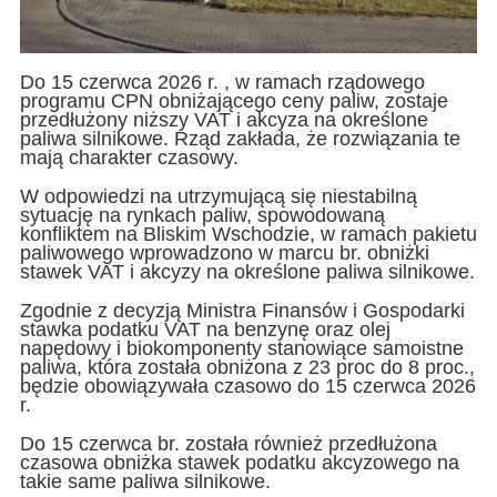
Do 15 czerwca 2026 r. , w ramach rządowego
programu CPN obniżającego ceny paliw, zostaje
przedłużony niższy VAT i akcyza na określone
paliwa silnikowe. Rząd zakłada, że rozwiązania te
mają charakter czasowy.
W odpowiedzi na utrzymującą się niestabilną
sytuację na rynkach paliw, spowodowaną
konfliktem na Bliskim Wschodzie, w ramach pakietu
paliwowego wprowadzono w marcu br. obniżki
stawek VAT i akcyzy na określone paliwa silnikowe.
Zgodnie z decyzją Ministra Finansów i Gospodarki
stawka podatku VAT na benzynę oraz olej
napędowy i biokomponenty stanowiące samoistne
paliwa, która została obniżona z 23 proc do 8 proc.,
będzie obowiązywała czasowo do 15 czerwca 2026
r.
Do 15 czerwca br. została również przedłużona
czasowa obniżka stawek podatku akcyzowego na
takie same paliwa silnikowe.