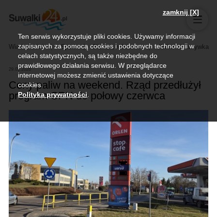
zamknij [X]
Ten serwis wykorzystuje pliki cookies. Używamy informacji
zapisanych za pomocą cookies i podobnych technologii w
Wiadomości
Sport
Biznes, rolnictwo
Kultura i rozrywka
celach statystycznych, są także niezbędne do
prawidłowego działania serwisu. W przeglądarce
29.05.2026
internetowej możesz zmienić ustawienia dotyczące
Ceny paliw na weekend. Rząd przedłużył
cookies.
program CPN do połowy czerwca
Polityka prywatności
.