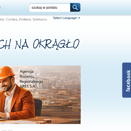
i
Select Language
▼
niny: Cyriaka, Emiliana, Sylwiusza