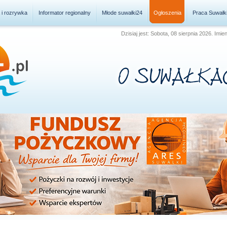
a i rozrywka
Informator regionalny
Młode suwałki24
Ogłoszenia
Praca Suwałk
Dzisiaj jest: Sobota, 08 sierpnia 2026. Imie