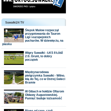
Suwałki24 TV
Ślepsk Malow rozpoczął
przygotowania do Tauron
Ligi i europejskich
pucharów. W dziewięciu, na
piasku
Wigry Suwałki - ŁKS II Łódź
2:0. Grunt, to dobry
początek
Międzynarodowa
pielgrzymka Suwałki - Wilno.
Idą do Tej, co w Ostrej świeci
Bramie
W Gibach w hołdzie Ofiarom
Obławy Augustowskiej.
Pamięć buduje tożsamość
Blues od rana, czyli