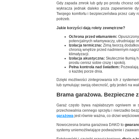
Gdy zapada zmrok lub gdy po prostu chcesz odc
wykracza jednak daleko poza zapewnienie dysk
Twojego komfortu i bezpieczeństwa przez cały ro
potrzeb.
Jakie korzyści dają rolety zewnętrzne?
Ochrona przed włamaniem:
Opuszczony p
potencjalnych włamywaczy, utrudniając i
Izolacja termiczna:
Zimą tworzą dodatkow
chronią wnętrze przed nadmiernym nagrz
klimatyzacji.
Izolacja akustyczna:
Skutecznie tłumią ha
prostu cenisz sobie ciszę i spokój.
Pełna kontrola nad światłem:
Pozwalają 
o każdej porze dnia.
Dzięki możliwości zintegrowania ich z systeme
lub symulując swoją obecność, gdy jesteś na wa
Brama garażowa. Bezpieczne z
Garaż często bywa najsłabszym ogniwem w sy
przechowalnia cennego sprzętu i nierzadko bezp
garażowa
jest równie ważna, co drzwi wejściow
Nowoczesna brama garażowa DAKO to
gwaranc
systemy uniemożliwiające podważenie i zaawan
Fotokomórki i czujniki przeciążeniowe
dbają o b