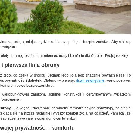
wierdza, ostoja, miejsce, gdzie szukamy spokoju i bezpieczeństwa. Aby stał się
rozwiązań.
rolety i bramę, jest fundamentem ochrony i komfortu dla Ciebie i Twojej rodziny.
i pierwsza linia obrony
 tego, co czeka w środku. Jednak jego rola jest znacznie poważniejsza.
To
oją prywatność i dobytek.
Dlatego wybierając
drzwi zewnętrzne
, warto postawić
 bezkompromisowe bezpieczeństwo.
wielopunktowym zamkom, solidnej konstrukcji i certyfikowanym wkładkom
sforsowania
.
chrony
. Co więcej, doskonałe parametry termoizolacyjne sprawiają, że ciepło
ekłada się na niższe rachunki i wyższy komfort życia na co dzień. Pamiętaj, że
bezpieczeństwo całej swojej domowej twierdzy.
Twojej prywatności i komfortu