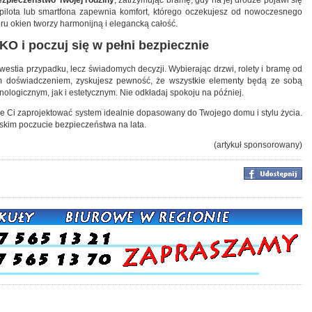
ilota lub smartfona zapewnia komfort, którego oczekujesz od nowoczesnego
ru okien tworzy harmonijną i elegancką całość.
O i poczuj się w pełni bezpiecznie
estia przypadku, lecz świadomych decyzji. Wybierając drzwi, rolety i bramę od
m doświadczeniem, zyskujesz pewność, że wszystkie elementy będą ze sobą
ologicznym, jak i estetycznym. Nie odkładaj spokoju na później.
że Ci zaprojektować system idealnie dopasowany do Twojego domu i stylu życia.
iskim poczucie bezpieczeństwa na lata.
(artykuł sponsorowany)