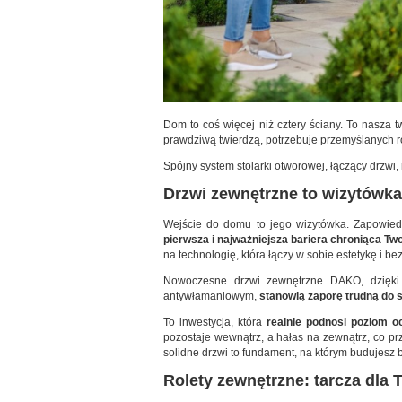
Dom to coś więcej niż cztery ściany. To nasza t
prawdziwą twierdzą, potrzebuje przemyślanych 
Spójny system stolarki otworowej, łączący drzwi, 
Drzwi zewnętrzne to wizytówka 
Wejście do domu to jego wizytówka. Zapowiedź
pierwsza i najważniejsza bariera chroniąca Tw
na technologię, która łączy w sobie estetykę i
Nowoczesne drzwi zewnętrzne DAKO, dzięki 
antywłamaniowym,
stanowią zaporę trudną do 
To inwestycja, która
realnie podnosi poziom o
pozostaje wewnątrz, a hałas na zewnątrz, co prz
solidne drzwi to fundament, na którym budujesz 
Rolety zewnętrzne: tarcza dla 