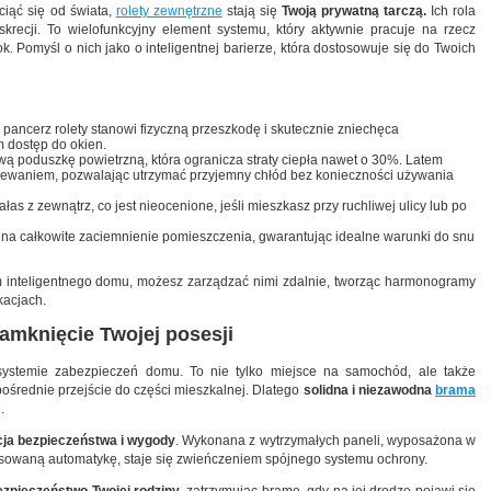
iąć się od świata,
rolety zewnętrzne
stają się
Twoją prywatną tarczą.
Ich rola
recji. To wielofunkcyjny element systemu, który aktywnie pracuje na rzecz
k. Pomyśl o nich jako o inteligentnej barierze, która dostosowuje się do Twoich
ancerz rolety stanowi fizyczną przeszkodę i skutecznie zniechęca
m dostęp do okien.
ą poduszkę powietrzną, która ogranicza straty ciepła nawet o 30%. Latem
ewaniem, pozwalając utrzymać przyjemny chłód bez konieczności używania
łas z zewnątrz, co jest nieocenione, jeśli mieszkasz przy ruchliwej ulicy lub po
na całkowite zaciemnienie pomieszczenia, gwarantując idealne warunki do snu
m inteligentnego domu, możesz zarządzać nimi zdalnie, tworząc harmonogramy
kacjach.
amknięcie Twojej posesji
stemie zabezpieczeń domu. To nie tylko miejsce na samochód, ale także
ośrednie przejście do części mieszkalnej. Dlatego
solidna i niezawodna
brama
e.
ja bezpieczeństwa i wygody
. Wykonana z wytrzymałych paneli, wyposażona w
sowaną automatykę, staje się zwieńczeniem spójnego systemu ochrony.
ezpieczeństwo Twojej rodziny
, zatrzymując bramę, gdy na jej drodze pojawi się