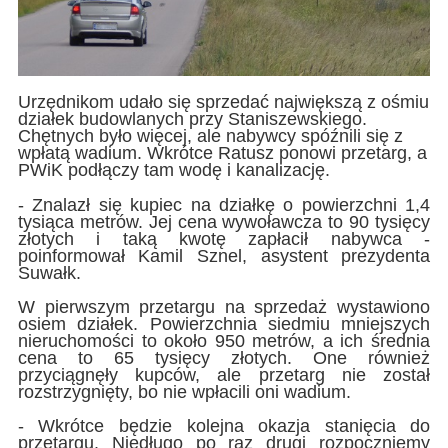
Urzędnikom udało się sprzedać największą z ośmiu
działek budowlanych przy Staniszewskiego.
Chętnych było więcej, ale nabywcy spóźnili się z
wpłatą wadium. Wkrótce Ratusz ponowi przetarg, a
PWiK podłączy tam wodę i kanalizację.
- Znalazł się kupiec na działkę o powierzchni 1,4
tysiąca metrów. Jej cena wywoławcza to 90 tysięcy
złotych i taką kwotę zapłacił nabywca -
poinformował Kamil Sznel, asystent prezydenta
Suwałk.
W pierwszym przetargu na sprzedaż wystawiono
osiem działek. Powierzchnia siedmiu mniejszych
nieruchomości to około 950 metrów, a ich średnia
cena to 65 tysięcy złotych. One również
przyciągnęły kupców, ale przetarg nie został
rozstrzygnięty, bo nie wpłacili oni wadium.
- Wkrótce będzie kolejna okazja stanięcia do
przetargu. Niedługo po raz drugi rozpoczniemy