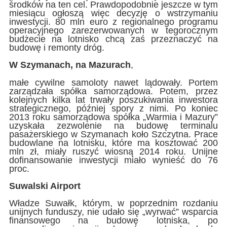
środków na ten cel. Prawdopodobnie jeszcze w tym
miesiącu ogłoszą więc decyzję o wstrzymaniu
inwestycji. 80 mln euro z regionalnego programu
operacyjnego zarezerwowanych w tegorocznym
budżecie na lotnisko chcą zaś przeznaczyć na
budowę i remonty dróg.
W Szymanach, na Mazurach
,
małe cywilne samoloty nawet lądowały. Portem
zarządzała spółka samorządowa. Potem, przez
kolejnych kilka lat trwały poszukiwania inwestora
strategicznego, później spory z nimi. Po koniec
2013 roku samorządowa spółka „Warmia i Mazury”
uzyskała zezwolenie na budowę terminalu
pasażerskiego w Szymanach koło Szczytna. Prace
budowlane na lotnisku, które ma kosztować 200
mln zł, miały ruszyć wiosną 2014 roku. Unijne
dofinansowanie inwestycji miało wynieść do 76
proc.
Suwalski Airport
Władze Suwałk, którym, w poprzednim rozdaniu
unijnych funduszy, nie udało się „wyrwać” wsparcia
finansowego na budowę lotniska, po