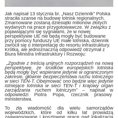
Jak napisał 13 stycznia br. „Nasz Dziennik” Polska
straciła szanse na budowę lotnisk regionalnych.
Zmarnowane zostaną dziesiątki milionów złotych
wydanych na prace przygotowawcze. W związku z
pojawiającymi się sygnałami, że w nowej
perspektywie UE nie będą mogły być budowane
przy pomocy funduszy UE małe lotniska, dziennik
zwrócił się o interpretację do resortu infrastruktury.
Krótką, ale jednoznaczną odpowiedź otrzymał z
Biura Ministra Infrastruktury i Rozwoju:
„Zgodnie z treścią unijnych rozporządzeń na nową
perspektywę, ze środków europejskich lotniska
będą mogły być wspierane jedynie w ograniczonym
zakresie, głównie bezpieczeństwa ruchu lotniczego
w sieci TEN-T. Obejmować ono będzie więc jedynie
istniejące lotniska w sieci TEN-T i krajowy organ
zarządzania ruchem lotniczym”
– napisał w
odpowiedzi Piotra Popa, rzecznik prasowy
ministerstwa.
To zła wiadomość dla wielu samorządów
wojewódzkich, które od kilku lat prowadzą
zaawansowane i kosztowne prace nad lokalizacją