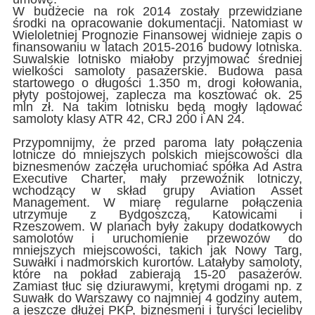
W budżecie na rok 2014 zostały przewidziane
środki na opracowanie dokumentacji. Natomiast w
Wieloletniej Prognozie Finansowej widnieje zapis o
finansowaniu w latach 2015-2016 budowy lotniska.
Suwalskie lotnisko miałoby przyjmować średniej
wielkości samoloty pasażerskie. Budowa pasa
startowego o długości 1.350 m, drogi kołowania,
płyty postojowej, zaplecza ma kosztować ok. 25
mln zł. Na takim lotnisku będą mogły lądować
samoloty klasy ATR 42, CRJ 200 i AN 24.
Przypomnijmy, że przed paroma laty połączenia
lotnicze do mniejszych polskich miejscowości dla
biznesmenów zaczęła uruchomiać spółka Ad Astra
Executive Charter, mały przewoźnik lotniczy,
wchodzący w skład grupy Aviation Asset
Management. W miarę regularne połączenia
utrzymuje z Bydgoszczą, Katowicami i
Rzeszowem. W planach były zakupy dodatkowych
samolotów i uruchomienie przewozów do
mniejszych miejscowości, takich jak Nowy Targ,
Suwałki i nadmorskich kurortów. Latałyby samoloty,
które na pokład zabierają 15-20 pasażerów.
Zamiast tłuc się dziurawymi, krętymi drogami np. z
Suwałk do Warszawy co najmniej 4 godziny autem,
a jeszcze dłużej PKP, biznesmeni i turyści lecieliby