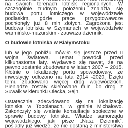
na swoich terenach lotnisk regionalnych. W
szczególnie trudnym położeniu znalazła się
budowa portu lotniczego w województwie
podlaskim, gdzie prace przygotowawcze
pochłonęły już 8 mln złotych. Zagrożona jest
budowa lotniska w Szymanach w województwie
warmińsko-mazurskim - zauważa dziennik.
O budowie lotniska w Białymstoku
lub w jego pobliżu mówiło się jeszcze przed II
wojną światową. Temat powrócił przed
kilkunastoma laty. Wydawało się nawet, że na
pewno zostanie zbudowane w latach 2007 – 2015.
Kłótnie o lokalizację portu spowodowały, że
inwestycję odłożono na lata 2014 -2020. Dzięki
temu zbudowano więcej dróg wojewódzkich.
Pieniądze zostały skierowane m.in. do drogi z
Suwałk w kierunku Olecka, Sejn.
Ostatecznie zdecydowano się na lokalizację
lotniska w Topolanach, w gminie Michałowo.
Zakończyły się właśnie konsultacje społeczne w
sprawie budowy lotniska. Władze samorządu
wojewódzkiego, jaki pisze „Nasz Dziennik”,
posiadły już wiedzę, że nie dostaną z ministerstwa