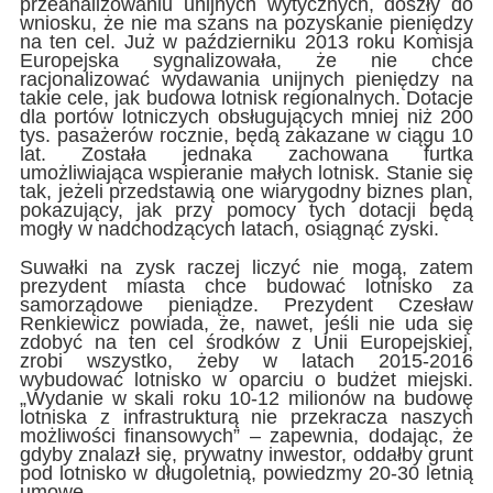
przeanalizowaniu unijnych wytycznych, doszły do
wniosku, że nie ma szans na pozyskanie pieniędzy
na ten cel. Już w październiku 2013 roku Komisja
Europejska sygnalizowała, że nie chce
racjonalizować wydawania unijnych pieniędzy na
takie cele, jak budowa lotnisk regionalnych. Dotacje
dla portów lotniczych obsługujących mniej niż 200
tys. pasażerów rocznie, będą zakazane w ciągu 10
lat. Została jednaka zachowana furtka
umożliwiająca wspieranie małych lotnisk. Stanie się
tak, jeżeli przedstawią one wiarygodny biznes plan,
pokazujący, jak przy pomocy tych dotacji będą
mogły w nadchodzących latach, osiągnąć zyski.
Suwałki na zysk raczej liczyć nie mogą, zatem
prezydent miasta chce budować lotnisko za
samorządowe pieniądze. Prezydent Czesław
Renkiewicz powiada, że, nawet, jeśli nie uda się
zdobyć na ten cel środków z Unii Europejskiej,
zrobi wszystko, żeby w latach 2015-2016
wybudować lotnisko w oparciu o budżet miejski.
„Wydanie w skali roku 10-12 milionów na budowę
lotniska z infrastrukturą nie przekracza naszych
możliwości finansowych” – zapewnia, dodając, że
gdyby znalazł się, prywatny inwestor, oddałby grunt
pod lotnisko w długoletnią, powiedzmy 20-30 letnią
umowę.