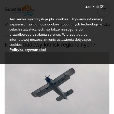
zamknij [X]
Ten serwis wykorzystuje pliki cookies. Używamy informacji
zapisanych za pomocą cookies i podobnych technologii w
Wiadomości
Sport
Biznes, rolnictwo
Kultura i rozrywka
celach statystycznych, są także niezbędne do
prawidłowego działania serwisu. W przeglądarce
13.01.2014
internetowej możesz zmienić ustawienia dotyczące
Koniec budowy lotnisk regionalnych?
cookies.
Polityka prywatności
.