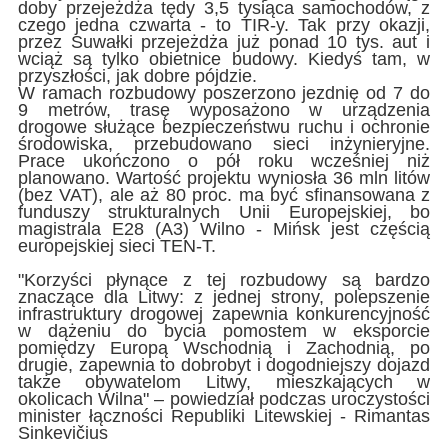
doby przejeżdża tędy 3,5 tysiąca samochodów, z
czego jedna czwarta - to TIR-y. Tak przy okazji,
przez Suwałki przejeżdża już ponad 10 tys. aut i
wciąż są tylko obietnice budowy. Kiedyś tam, w
przyszłości, jak dobre pójdzie.
W ramach rozbudowy poszerzono jezdnię od 7 do
9 metrów, trasę wyposażono w urządzenia
drogowe służące bezpieczeństwu ruchu i ochronie
środowiska, przebudowano sieci inżynieryjne.
Prace ukończono o pół roku wcześniej niż
planowano. Wartość projektu wyniosła 36 mln litów
(bez VAT), ale aż 80 proc. ma być sfinansowana z
funduszy strukturalnych Unii Europejskiej, bo
magistrala E28 (A3) Wilno - Mińsk jest częścią
europejskiej sieci TEN-T.
"Korzyści płynące z tej rozbudowy są bardzo
znaczące dla Litwy: z jednej strony, polepszenie
infrastruktury drogowej zapewnia konkurencyjność
w dążeniu do bycia pomostem w eksporcie
pomiędzy Europą Wschodnią i Zachodnią, po
drugie, zapewnia to dobrobyt i dogodniejszy dojazd
także obywatelom Litwy, mieszkających w
okolicach Wilna" – powiedział podczas uroczystości
minister łączności Republiki Litewskiej - Rimantas
Sinkevičius