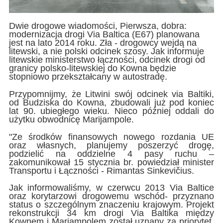
Dwie drogowe wiadomości, Pierwsza, dobra:
modernizacja drogi Via Baltica (E67) planowana
jest na lato 2014 roku. Zła - drogowcy wejdą na
litewski, a nie polski odcinek szosy. Jak informuje
litewskie ministerstwo łączności, odcinek drogi od
granicy polsko-litewskiej do Kowna będzie
stopniowo przekształcany w autostradę.
Przypomnijmy, że Litwini swój odcinek via Baltiki,
od Budziska do Kowna, zbudowali już pod koniec
lat 90. ubiegłego wieku. Nieco później oddali do
użytku obwodnicę Marijampole.
"Ze środków finansowych nowego rozdania UE
oraz własnych, planujemy poszerzyć drogę,
podzielić na oddzielne 4 pasy ruchu –
zakomunikował 15 stycznia br. powiedział minister
Transportu i Łączności - Rimantas Sinkevičius.
Jak informowaliśmy, w czerwcu 2013 Via Baltice
oraz korytarzowi drogowemu wschód- przyznano
status o szczególnym znaczeniu krajowym. Projekt
rekonstrukcji 34 km drogi Via Baltika między
Kownem i Mariampolem został uznany za priorytet,