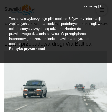
zamknij [X]
Ten serwis wykorzystuje pliki cookies. Używamy informacji
zapisanych za pomocą cookies i podobnych technologii w
Wiadomości
Sport
Biznes, rolnictwo
Kultura i rozrywka
celach statystycznych, są także niezbędne do
prawidłowego działania serwisu. W przeglądarce
16.01.2014
internetowej możesz zmienić ustawienia dotyczące
Latem przebudowa drogi Via Baltica
cookies.
Polityka prywatności
.