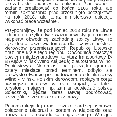
ale zabrakło funduszy na realizację. Planowano to
zadanie zrealizować do końca 2105 roku, ale
termin zakończenia prac przesunięto początkowo
na rok 2018, ale teraz ministerstwo obiecuje
wykonać prace wcześniej.
Przypomnijmy, że pod koniec 2013 roku na Litwie
oddano do użytku dwie ważne inwestycje drogowe.
Najpierw obwodnicę zachodnią stolicy Litwy. To
była dobra także wiadomość dla licznych polskich
kierowców przemierzających Republikę Litewską
oraz inne kraje tego regionu. Obwodnica połączyła
bowiem międzynarodowy korytarz transportowy IX
B (Kijów-Mińsk-Wilno-Kłajpeda) z autostradą Wilno-
Poniewieżys. Natomiast na początku grudnia,
cztery miesiące przed terminem, odbyło się
uroczyste otwarcie przebudowanego odcinka szosy
Wilno - Mińsk. Polskim kierowcom, robiącym coraz
liczniejsze interesy w obu krajach, a także
turystom, mającym np. zamiar odwiedzić polskie
Soleczniki, będzie teraz łatwej podróżować,
szczególnie, że nastał czas zimowy.
Rekonstrukcja tej drogi jeszcze bardziej usprawni
połączenie Białorusi z portem w Kłajpedzie oraz
tranzyt do i z obwodu kaliningradzkiego. W ciągu