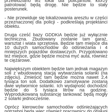
przewidziano też lokal dla policjantów, którzy
patrolować będą drogę. Nie będzie to stały
posterunek.
- Nie przewiduje się lokalizowania aresztu w części
przeznaczonej dla policji - podkreślają projektanci
obiektu.
Druga cześć bazy GDDKiA będzie już wyłącznie
techniczna. Zbudowany zostanie tam garaż,
warsztat i wiata sprzętowa. Będzie tam miejsce dla
10 dużych samochodów do odśnieżania i 4
mniejszych pojazdów dostawczych. Przygotowano
też miejsce, gdzie będzie można myć auta, również
te ciężarowe.
Największym obiektem będzie tam jednak magazyn
soli z wbudowaną stacją wytwarzania solanki (na
zdjęciu). Zmieścić tam będzie można nawet 2,4
tysiąca ton soli. Dodatkowo zamotywane zostaną
dwie wytwornice solanki. Ich wydajność dochodzić
będzie do 5 tysiąca litrów na godzinę.
Wyprodukowaną substancję tankować będą mogły
2 solarki jednocześnie.
Oprócz kierowców samochodów odśnieżających
potrzebni będą więc również pracownicy do obsługi