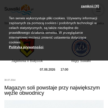
zamknij [X]
Ten serwis wykorzystuje pliki cookies. Używamy informacji
zapisanych za pomocą cookies i podobnych technologii w
Wiadomości
Sport
Biznes, rolnictwo
Kultura i rozrywka
celach statystycznych, są także niezbędne do
Zapraszamy na relację na żywo
prawidłowego działania serwisu. W przeglądarce
internetowej możesz zmienić ustawienia dotyczące
cookies.
Polityka prywatności
.
Jagiellonia II Białystok
Wigry Suwałki
07.08.2026
17:00
30.07.2014
Magazyn soli powstaje przy największym
węźle obwodnicy