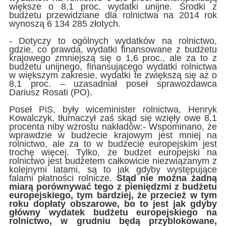
większe o 8,1 proc. wydatki unijne. Środki z
budżetu przewidziane dla rolnictwa na 2014 rok
wynoszą 6 134 285 złotych.
- Dotyczy to ogólnych wydatków na rolnictwo,
gdzie, co prawda, wydatki finansowane z budżetu
krajowego zmniejszą się o 1,6 proc., ale za to z
budżetu unijnego, finansującego wydatki rolnictwa
w większym zakresie, wydatki te zwiększą się aż o
8,1 proc. – uzasadniał poseł sprawozdawca
Dariusz Rosati (PO).
Poseł PiS, były wiceminister rolnictwa, Henryk
Kowalczyk, tłumaczył zaś skąd się wzięły owe 8,1
procenta niby wzrostu nakładów:- Wspominano, że
wprawdzie w budżecie krajowym jest mniej na
rolnictwo, ale za to w budżecie europejskim jest
trochę więcej. Tylko, że budżet europejski na
rolnictwo jest budżetem całkowicie niezwiązanym z
kolejnymi latami, są to jak gdyby występujące
falami płatności rolnicze.
Stąd nie można żadną
miarą porównywać tego z pieniędzmi z budżetu
europejskiego, tym bardziej, że przecież w tym
roku dopłaty obszarowe, bo to jest jak gdyby
główny wydatek budżetu europejskiego na
rolnictwo, w grudniu będą przyblokowane,