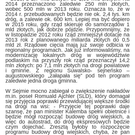
2014 przeznaczono zaledwie 250 mln złotych,
wobec 500 mln w 2013 roku. Oznacza to, że w
2014 r. przebudowanych będzie nie ok. 2,4 tys. km
dróg, a zalewie ok. 600 km. Lepiej ma być dopiero
w 2015 roku, gdy rząd skieruje do samorządów 1
mld złotych, jak dobrze pójdzie. Przypomnijmy, że
w listopadzie 2012 roku rząd zmniejszył dotacje na
2013 rok z planowanego miliarda złotych do 0,5
mld zł. Rządowe cięcia mają już swoje odbicia w
regionalny programach. Jak już informowaliśmy, na
modernizację lokalnych dróg w województwie
podlaskim na przyszły rok rząd przeznaczył 14,2
mln złotych: po 7,1 mln złotych na drogi powiatowe
i gminne. Z regionu Suwalsko- sejneńsko –
augustowskiego „załapała się” pod ten program
zaledwie jedna droga gminna.
W Sejmie mocno zabiegał o zwiększenie nakładów
m.in. poseł Romuald Ajchler (SLD), który domagał
się przyjęcia poprawki przewidującej większe środki
na drogi na wsi: - Przyjęcie tej poprawki daje
szansę, że pan minister Kalemba spełni obietnice i
będzie mógł rozpocząć budowę dróg wiejskich, a
więc do autostrad, do dróg ekspresowych będzie
czym dojechać. Zresztą byłoby to rozpoczęcie
programu budowy dróg wiejskich, chyba, że pan