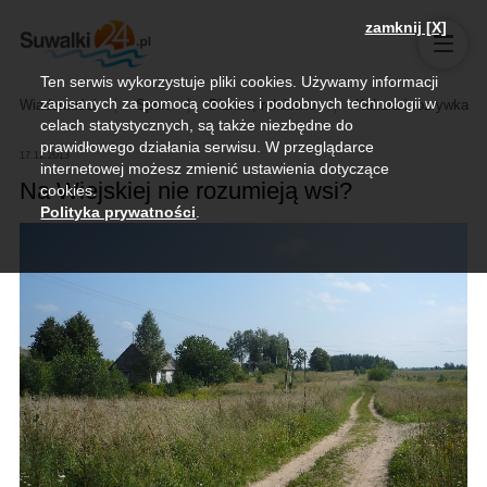
zamknij [X]
Ten serwis wykorzystuje pliki cookies. Używamy informacji
zapisanych za pomocą cookies i podobnych technologii w
Wiadomości
Sport
Biznes, rolnictwo
Kultura i rozrywka
celach statystycznych, są także niezbędne do
prawidłowego działania serwisu. W przeglądarce
17.12.2013
internetowej możesz zmienić ustawienia dotyczące
Na Wiejskiej nie rozumieją wsi?
cookies.
Polityka prywatności
.