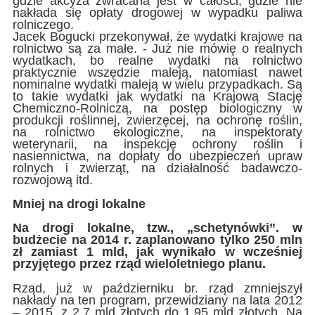
gdzie akcyza zwracana jest w całości, gdzie nie
nakłada się opłaty drogowej w wypadku paliwa
rolniczego.
Jacek Bogucki przekonywał, że wydatki krajowe na
rolnictwo są za małe. - Już nie mówię o realnych
wydatkach, bo realne wydatki na rolnictwo
praktycznie wszędzie maleją, natomiast nawet
nominalne wydatki maleją w wielu przypadkach. Są
to takie wydatki jak wydatki na Krajową Stację
Chemiczno-Rolniczą, na postęp biologiczny w
produkcji roślinnej, zwierzęcej, na ochronę roślin,
na rolnictwo ekologiczne, na inspektoraty
weterynarii, na inspekcję ochrony roślin i
nasiennictwa, na dopłaty do ubezpieczeń upraw
rolnych i zwierząt, na działalność badawczo-
rozwojową itd.
Mniej na drogi lokalne
Na drogi lokalne, tzw., „schetynówki”. w
budżecie na 2014 r. zaplanowano tylko 250 mln
zł zamiast 1 mld, jak wynikało w wcześniej
przyjętego przez rząd wieloletniego planu.
Rząd, już w październiku br. rząd zmniejszył
nakłady na ten program, przewidziany na lata 2012
– 2015, z 2,7 mld złotych do 1,95 mld złotych. Na