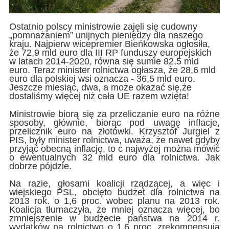
Ostatnio polscy ministrowie zajęli się cudowny
„pomnażaniem” unijnych pieniędzy dla naszego
kraju. Najpierw wicepremier Bieńkowska ogłosiła,
że 72,9 mld euro dla III RP funduszy europejskich
w latach 2014-2020, równa się sumie 82,5 mld
euro. Teraz minister rolnictwa ogłasza, że 28,6 mld
euro dla polskiej wsi oznacza - 36,5 mld euro.
Jeszcze miesiąc, dwa, a może okazać się,że
dostaliśmy więcej niż cała UE razem wzięta!
Ministrowie biorą się za przeliczanie euro na różne
sposoby, głównie, biorąc pod uwagę inflacje,
przelicznik euro na złotówki. Krzysztof Jurgiel z
PIS, były minister rolnictwa, uważa, że nawet gdyby
przyjąć obecną inflację, to c najwyżej można mówić
o ewentualnych 32 mld euro dla rolnictwa. Jak
dobrze pójdzie.
Na razie, głosami koalicji rządzącej, a więc i
wiejskiego PSL, obcięto budżet dla rolnictwa na
2013 rok. o 1,6 proc. wobec planu na 2013 rok.
Koalicja tłumaczyła, że mniej oznacza więcej, bo
zmniejszenie w budżecie państwa na 2014 r.
wydatków na rolnictwo o 1,6 proc. zrekompensują