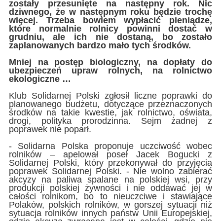
zostały przesunięte na następny rok. Nic
dziwnego, że w następnym roku będzie trochę
więcej. Trzeba bowiem wypłacić pieniądze,
które normalnie rolnicy powinni dostać w
grudniu, ale ich nie dostaną, bo zostało
zaplanowanych bardzo mało tych środków.
Mniej na postęp biologiczny, na dopłaty do
ubezpieczeń upraw rolnych, na rolnictwo
ekologiczne …
Klub Solidarnej Polski zgłosił liczne poprawki do
planowanego budżetu, dotyczące przeznaczonych
środków na takie kwestie, jak rolnictwo, oświata,
drogi, polityka prorodzinna. Sejm żadnej z
poprawek nie poparł.
- Solidarna Polska proponuje uczciwość wobec
rolników – apelował poseł Jacek Bogucki z
Solidarnej Polski, który przekonywał do przyjęcia
poprawek Solidarnej Polski. - Nie wolno zabierać
akcyzy na paliwa spalane na polskiej wsi, przy
produkcji polskiej żywności i nie oddawać jej w
całości rolnikom, bo to nieuczciwe i stawiające
Polaków, polskich rolników, w gorszej sytuacji niż
sytuacja rolników innych państw Unii Europejskiej,