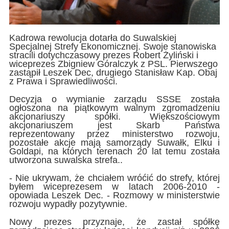
Kadrowa rewolucja dotarła do Suwalskiej
Specjalnej Strefy Ekonomicznej. Swoje stanowiska
stracili dotychczasowy prezes Robert Żyliński i
wiceprezes Zbigniew Góralczyk z PSL. Pierwszego
zastąpił Leszek Dec, drugiego Stanisław Kap. Obaj
z Prawa i Sprawiedliwości.
Decyzja o wymianie zarządu SSSE została
ogłoszona na piątkowym walnym zgromadzeniu
akcjonariuszy spółki. Większościowym
akcjonariuszem jest Skarb Państwa
reprezentowany przez ministerstwo rozwoju,
pozostałe akcje mają samorządy Suwałk, Elku i
Goldapi, na których terenach 20 lat temu została
utworzona suwalska strefa..
- Nie ukrywam, że chciałem wróćić do strefy, której
byłem wiceprezesem w latach 2006-2010 -
opowiada Leszek Dec. - Rozmowy w ministerstwie
rozwoju wypadły pozytywnie.
Nowy prezes przyznaje, że zastał spółkę