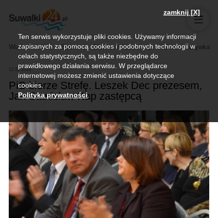
zamknij [X]
Ten serwis wykorzystuje pliki cookies. Używamy informacji
zapisanych za pomocą cookies i podobnych technologii w
Wiadomości
Sport
Biznes, rolnictwo
Kultura i rozrywka
celach statystycznych, są także niezbędne do
prawidłowego działania serwisu. W przeglądarce
12.02.2016
internetowej możesz zmienić ustawienia dotyczące
PiS bierze Strefę. Leszek Dec prezesem,
cookies.
Jan Stanisław Kap zastępcą
Polityka prywatności
.