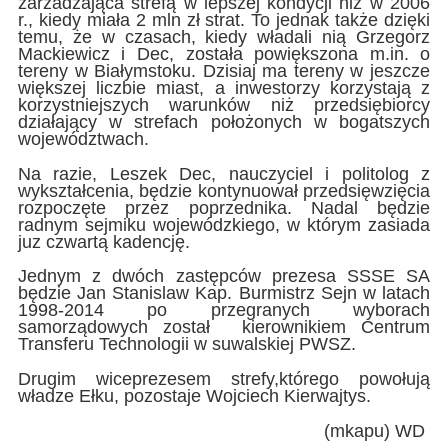
zarzadzająca strefą w lepszej kondycji niż w 2006
r., kiedy miała 2 mln zł strat. To jednak także dzięki
temu, że w czasach, kiedy władali nią Grzegorz
Mackiewicz i Dec, została powiększona m.in. o
tereny w Białymstoku. Dzisiaj ma tereny w jeszcze
większej liczbie miast, a inwestorzy korzystają z
korzystniejszych warunków niż przedsiębiorcy
działający w strefach położonych w bogatszych
województwach.
Na razie, Leszek Dec, nauczyciel i politolog z
wykształcenia, będzie kontynuował przedsięwzięcia
rozpoczęte przez poprzednika. Nadal będzie
radnym sejmiku wojewódzkiego, w którym zasiada
juz czwartą kadencję.
Jednym z dwóch zastępców prezesa SSSE SA
będzie Jan Stanislaw Kap. Burmistrz Sejn w latach
1998-2014 po przegranych wyborach
samorządowych został kierownikiem Centrum
Transferu Technologii w suwalskiej PWSZ.
Drugim wiceprezesem strefy,którego powołują
władze Ełku, pozostaje Wojciech Kierwajtys.
(mkapu) WD