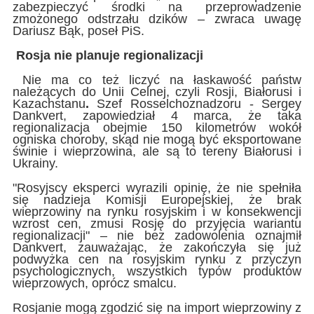
zabezpieczyć środki na przeprowadzenie
zmożonego odstrzału dzików – zwraca uwagę
Dariusz Bąk, poseł PiS.
Rosja nie planuje regionalizacji
Nie ma co też liczyć na łaskawość państw
należących do Unii Celnej, czyli Rosji, Białorusi i
Kazachstanu
.
Szef
Rosselchoznadzoru - Sergey
Dankvert, zapowiedział 4 marca, że taka
regionalizacja obejmie 150 kilometrów wokół
ogniska choroby, skąd nie mogą być eksportowane
świnie i wieprzowina, ale są to tereny Białorusi i
Ukrainy.
"Rosyjscy eksperci wyrazili opinię, że nie spełniła
się nadzieja Komisji Europejskiej, że brak
wieprzowiny na rynku rosyjskim i w konsekwencji
wzrost cen, zmusi Rosję do przyjęcia wariantu
regionalizacji" – nie bez zadowolenia oznajmił
Dankvert, zauważając, że zakończyła się już
podwyżka cen na rosyjskim rynku z przyczyn
psychologicznych, wszystkich typów produktów
wieprzowych, oprócz smalcu.
Rosjanie mogą zgodzić się na import wieprzowiny z