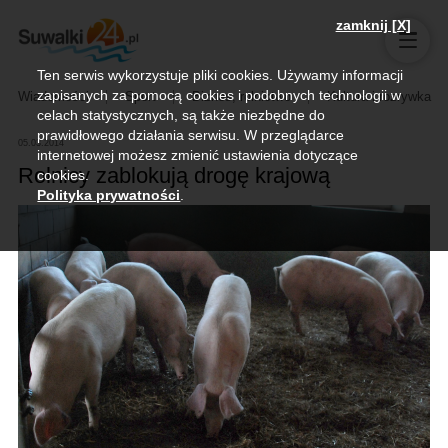
zamknij [X]
Ten serwis wykorzystuje pliki cookies. Używamy informacji
zapisanych za pomocą cookies i podobnych technologii w
Wiadomości
Sport
Biznes, rolnictwo
Kultura i rozrywka
celach statystycznych, są także niezbędne do
prawidłowego działania serwisu. W przeglądarce
05.03.2014
internetowej możesz zmienić ustawienia dotyczące
Rolnicy zablokują drogę krajową
cookies.
Polityka prywatności
.