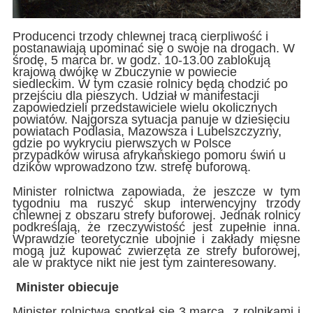
Producenci trzody chlewnej tracą cierpliwość i
postanawiają upominać się o swoje na drogach. W
środę, 5 marca br. w godz. 10-13.00 zablokują
krajową dwójkę w Zbuczynie w powiecie
siedleckim. W tym czasie rolnicy będą chodzić po
przejściu dla pieszych. Udział w manifestacji
zapowiedzieli przedstawiciele wielu okolicznych
powiatów. Najgorsza sytuacja panuje w dziesięciu
powiatach Podlasia, Mazowsza i Lubelszczyzny,
gdzie po wykryciu pierwszych w Polsce
przypadków wirusa afrykańskiego pomoru świń u
dzików wprowadzono tzw. strefę buforową.
Minister rolnictwa zapowiada, że jeszcze w tym
tygodniu ma ruszyć skup interwencyjny trzody
chlewnej z obszaru strefy buforowej. Jednak rolnicy
podkreślają, że rzeczywistość jest zupełnie inna.
Wprawdzie teoretycznie ubojnie i zakłady mięsne
mogą już kupować zwierzęta ze strefy buforowej,
ale w praktyce nikt nie jest tym zainteresowany.
Minister obiecuje
Minister rolnictwa spotkał się 3 marca z rolnikami i