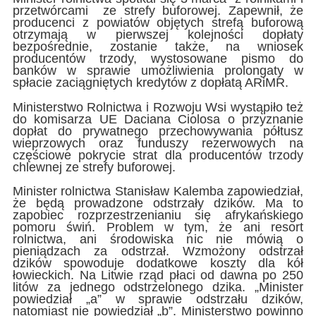
przetwórcami ze strefy buforowej. Zapewnił, że
producenci z powiatów objętych strefą buforową
otrzymają w pierwszej kolejności dopłaty
bezpośrednie, zostanie także, na wniosek
producentów trzody, wystosowane pismo do
banków w sprawie umożliwienia prolongaty w
spłacie zaciągniętych kredytów z dopłatą ARiMR.
Ministerstwo Rolnictwa i Rozwoju Wsi wystąpiło też
do komisarza UE Daciana Ciolosa o przyznanie
dopłat do prywatnego przechowywania półtusz
wieprzowych oraz funduszy rezerwowych na
częściowe pokrycie strat dla producentów trzody
chlewnej ze strefy buforowej.
Minister rolnictwa Stanisław Kalemba zapowiedział,
że będą prowadzone odstrzały dzików. Ma to
zapobiec rozprzestrzenianiu się afrykańskiego
pomoru świń. Problem w tym, że ani resort
rolnictwa, ani środowiska nic nie mówią o
pieniądzach za odstrzał. Wzmożony odstrzał
dzików spowoduje dodatkowe koszty dla kół
łowieckich. Na Litwie rząd płaci od dawna po 250
litów za jednego odstrzelonego dzika. „Minister
powiedział „a” w sprawie odstrzału dzików,
natomiast nie powiedział „b”. Ministerstwo powinno