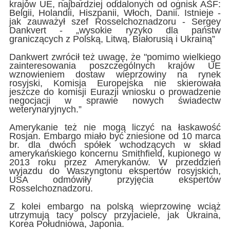
krajów UE, najbardziej oddalonych od ognisk ASF:
Belgii, Holandii, Hiszpanii, Włoch, Danii. Istnieje -
jak zauważył szef
Rosselchoznadzoru - Sergey
Dankvert - „wysokie ryzyko dla państw
graniczących z Polską, Litwą, Białorusią i Ukrainą”
Dankwert zwrócił też uwagę, że "pomimo wielkiego
zainteresowania poszczególnych krajów UE
wznowieniem dostaw wieprzowiny na rynek
rosyjski, Komisja Europejska nie skierowała
jeszcze do komisji Eurazji wniosku o prowadzenie
negocjacji w sprawie nowych świadectw
weterynaryjnych.”
Amerykanie też nie mogą liczyć na łaskawość
Rosjan. Embargo miało być zniesione od 10 marca
br. dla dwóch spółek wchodzących w skład
amerykańskiego koncernu Smithfield, kupionego w
2013 roku przez Amerykanów. W przeddzień
wyjazdu do Waszyngtonu ekspertów rosyjskich,
USA odmówiły przyjęcia ekspertów
Rosselchoznadzoru.
Z kolei embargo na polską wieprzowinę wciąż
utrzymują tacy polscy przyjaciele, jak Ukraina,
Korea Południowa, Japonia.