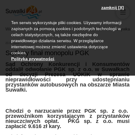
zamknij [X]
Ten serwis wykorzystuje pliki cookies. Używamy informacji
zapisanych za pomocą cookies i podobnych technologii w
Wiadomości
Sport
Biznes, rolnictwo
Kultura i rozrywka
celach statystycznych, są także niezbędne do
prawidłowego działania serwisu. W przeglądarce
23.07.2013
internetowej możesz zmienić ustawienia dotyczące
Sądowy finał monopolu PGK
cookies.
Polityka prywatności
.
Sąd Ochrony Konkurencji i Konsumentów
oddalił odwołanie PGK sp. z o.o. w Suwałkach
od decyzji Prezesa UOKiK w sprawie
nieprawidłowości przy udostępnianiu
przystanków autobusowych na obszarze Miasta
Suwałki.
Chodzi o narzucanie przez PGK sp. z o.o.
przewoźnikom korzystającym z przystanków
nieuczciwych opłat. PKG sp. z o.o. musi
zapłacić 9.616 zł kary.