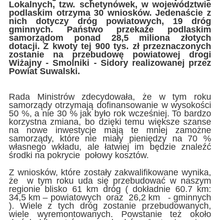
Lokalnych, tzw. schetynówek, w województwie
podlaskim otrzyma 30 wniosków. Jedenaście z
nich dotyczy dróg powiatowych, 19 dróg
gminnych. Państwo przekaże podlaskim
samorządom ponad 28,5 miliona złotych
dotacji. Z kwoty tej 900 tys. zł przeznaczonych
zostanie na przebudowę powiatowej drogi
Wiżajny - Smolniki - Sidory realizowanej przez
Powiat Suwalski.
Rada Ministrów zdecydowała, że w tym roku
samorządy otrzymają dofinansowanie w wysokości
50 %, a nie 30 % jak było rok wcześniej. To bardzo
korzystna zmiana, bo dzięki temu większe szanse
na nowe inwestycje mają te mniej zamożne
samorządy, które nie miały pieniędzy na 70 %
własnego wkładu, ale łatwiej im będzie znaleźć
środki na pokrycie połowy kosztów.
Z wniosków, które zostały zakwalifikowane wynika,
że w tym roku uda się przebudować w naszym
regionie blisko 61 km dróg ( dokładnie 60.7 km:
34,5 km – powiatowych oraz 26,2 km - gminnych
). Wiele z tych dróg zostanie przebudowanych,
wiele wyremontowanych. Powstanie też około