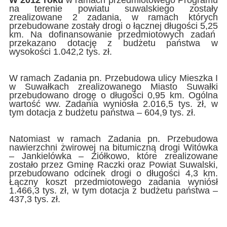
W 2012 roku
w ramach przedmiotowego Programu
na terenie powiatu suwalskiego zostały
zrealizowane 2 zadania, w ramach których
przebudowane zostały drogi o łącznej długości 5,25
km. Na dofinansowanie przedmiotowych zadań
przekazano dotację z budżetu państwa w
wysokości 1.042,2 tys. zł.
W ramach Zadania pn. Przebudowa ulicy Mieszka I
w Suwałkach zrealizowanego Miasto Suwałki
przebudowano drogę o długości 0,95 km. Ogólna
wartość ww. Zadania wyniosła 2.016,5 tys. zł, w
tym dotacja z budżetu państwa – 604,9 tys. zł.
Natomiast w ramach Zadania pn. Przebudowa
nawierzchni żwirowej na bitumiczną drogi Witówka
– Jankielówka – Ziółkowo, które zrealizowane
zostało przez Gminę Raczki oraz Powiat Suwalski,
przebudowano odcinek drogi o długości 4,3 km.
Łączny koszt przedmiotowego zadania wyniósł
1.466,3 tys. zł, w tym dotacja z budżetu państwa –
437,3 tys. zł.