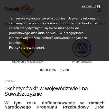
zamknij [X]
Ten serwis wykorzystuje pliki cookies. Używamy informacji
zapisanych za pomocą cookies i podobnych technologii w
Wiadomości
Sport
Biznes, rolnictwo
Kultura i rozrywka
celach statystycznych, są także niezbędne do
Zapraszamy na relację na żywo
prawidłowego działania serwisu. W przeglądarce
internetowej możesz zmienić ustawienia dotyczące
cookies.
Polityka prywatności
.
Jagiellonia II Białystok
Wigry Suwałki
07.08.2026
17:00
17.01.2013
"Schetynówki" w województwie i na
Suwalszczyźnie
W tym roku dofinansowanie w ramach
Narodowego Programu Przebudowy Dróg