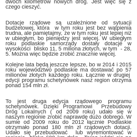
dwóch kilometrów nowych dróg. Jest więc się z
czego cieszyć.
Dotacje rządowe są uzależnione od sytuacji
budżetowej, która w tym roku jest bez wątpienia
trudna, ale pamiętajmy, że w tym roku jest lepiej niż
w ubiegłym, bo pieniędzy jest więcej. W ubiegłym
roku podlaskie samorządy dostały dotacje w
wysokości blisko 11, 5 miliona złotych, w tym - 28,
5. Można więc będzie zrobić znacznie więcej.
Kolejne lata będą jeszcze lepsze, bo w 2014 i 2015
roku województwo podlaskie ma dostawać po 57
milionów złotych każdego roku. Łącznie w drugiej
edycji programu schetynówek nasz region otrzyma
ponad 154 mln zł.
To jest druga edycja rządowego programu
schetynówek. Dzięki Programowi Przebudowy
Dróg Lokalnych ( od 2009 roku) udało się w
naszym regionie zrobić naprawdę dużo dobrego. W
sumie od 2009 roku do 2012 łącznie Podlaskie
otrzymało ponad 180 mln zł rządowych dotacji.
Udało się przebudować lub wyremontować w