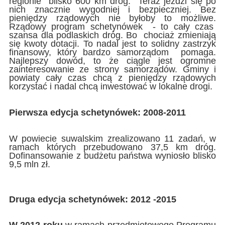
regionie blisko 600 km dróg. Teraz jeździ się po
nich znacznie wygodniej i bezpieczniej. Bez
pieniędzy rządowych nie byłoby to możliwe.
Rządowy program schetynówek - to cały czas
szansa dla podlaskich dróg. Bo chociaż zmieniają
się kwoty dotacji. To nadal jest to solidny zastrzyk
finansowy, który bardzo samorządom pomaga.
Najlepszy dowód, to że ciągle jest ogromne
zainteresowanie ze strony samorządów. Gminy i
powiaty cały czas chcą z pieniędzy rządowych
korzystać i nadal chcą inwestować w lokalne drogi.
Pierwsza edycja schetynówek: 2008-2011
W powiecie suwalskim zrealizowano 11 zadań, w
ramach których przebudowano 37,5 km dróg.
Dofinansowanie z budżetu państwa wyniosło blisko
9,5 mln zł.
Druga edycja schetynówek: 2012 -2015