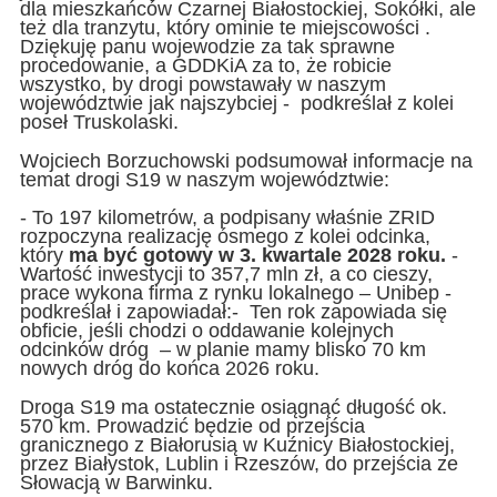
dla mieszkańców Czarnej Białostockiej, Sokółki, ale
też dla tranzytu, który ominie te miejscowości .
Dziękuję panu wojewodzie za tak sprawne
procedowanie, a GDDKiA za to, że robicie
wszystko, by drogi powstawały w naszym
województwie jak najszybciej - podkreślał z kolei
poseł Truskolaski.
Wojciech Borzuchowski podsumował informacje na
temat drogi S19 w naszym województwie:
- To 197 kilometrów, a podpisany właśnie ZRID
rozpoczyna realizację ósmego z kolei odcinka,
który
ma być gotowy w 3. kwartale 2028 roku.
-
Wartość inwestycji to 357,7 mln zł, a co cieszy,
prace wykona firma z rynku lokalnego – Unibep -
podkreślał i zapowiadał:- Ten rok zapowiada się
obficie, jeśli chodzi o oddawanie kolejnych
odcinków dróg – w planie mamy blisko 70 km
nowych dróg do końca 2026 roku.
Droga S19 ma ostatecznie osiągnąć długość ok.
570 km. Prowadzić będzie od przejścia
granicznego z Białorusią w Kuźnicy Białostockiej,
przez Białystok, Lublin i Rzeszów, do przejścia ze
Słowacją w Barwinku.