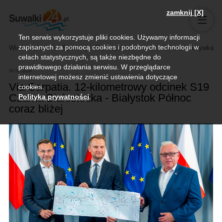
zamknij [X]
Ten serwis wykorzystuje pliki cookies. Używamy informacji
zapisanych za pomocą cookies i podobnych technologii w
Wiadomości
Sport
Biznes, rolnictwo
Kultura i rozrywka
celach statystycznych, są także niezbędne do
prawidłowego działania serwisu. W przeglądarce
30.06.2026
internetowej możesz zmienić ustawienia dotyczące
Via Carpatia. 12-kilometrowy odcinek S19
cookies.
Czarna Białostocka - Białystok Północ
Polityka prywatności
.
coraz bliżej