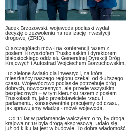
Jacek Brzozowski, wojewoda podlaski wydał
decyzję o zezwoleniu na realizację inwestycji
drogowej (ZRID).
O szczegółach mówił na konferencji razem z
posłem Krzysztofem Truskolaskim i dyrektorem
białostockiego oddziału Generalnej Dyrekcji Dróg
Krajowych i Autostrad Wojciechem Borzuchowskim.
-To zielone światło dla inwestycji, na którą
mieszkańcy naszego regionu czekali od dłuższego
czasu. Województwo podlaskie potrzebuje dróg
dobrych, nowoczesnych, ale przede wszystkim
bezpiecznych – w tym kierunku razem z posłem
Truskolaskim, jako przedstawiciele rządu i
parlamentu, konsekwentnie pracujemy od czasu,
jak sprawujemy władzę - mówił wojewoda.
- Od 11 lat w parlamencie walczyłem o to, by droga
krajowa nr 19 była drogą ekspresową. Udało się,
już od kilku lat jest w budowie. To dobra wiadomość