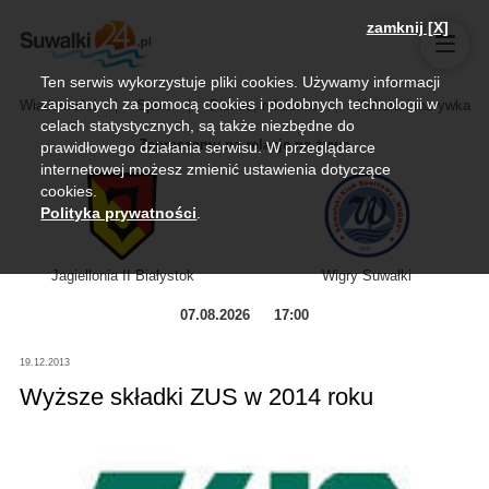
zamknij [X]
Ten serwis wykorzystuje pliki cookies. Używamy informacji
zapisanych za pomocą cookies i podobnych technologii w
Wiadomości
Sport
Biznes, rolnictwo
Kultura i rozrywka
celach statystycznych, są także niezbędne do
Zapraszamy na relację na żywo
prawidłowego działania serwisu. W przeglądarce
internetowej możesz zmienić ustawienia dotyczące
cookies.
Polityka prywatności
.
Jagiellonia II Białystok
Wigry Suwałki
07.08.2026
17:00
19.12.2013
Wyższe składki ZUS w 2014 roku