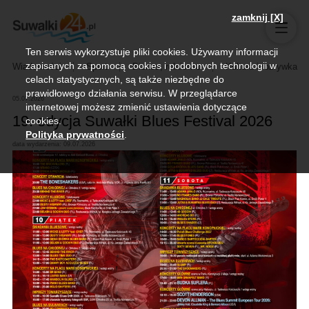
zamknij [X]
Ten serwis wykorzystuje pliki cookies. Używamy informacji
zapisanych za pomocą cookies i podobnych technologii w
Wiadomości
Sport
Biznes, rolnictwo
Kultura i rozrywka
celach statystycznych, są także niezbędne do
prawidłowego działania serwisu. W przeglądarce
05.07.2026
internetowej możesz zmienić ustawienia dotyczące
19. edycja Suwałki Blues Festival 2026
cookies.
Polityka prywatności
.
data wydarzenia: 09.07.2026