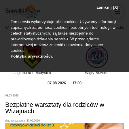
zamknij [X]
Ten serwis wykorzystuje pliki cookies. Używamy informacji
zapisanych za pomocą cookies i podobnych technologii w
Wiadomości
Sport
Biznes, rolnictwo
Kultura i rozrywka
celach statystycznych, są także niezbędne do
Zapraszamy na relację na żywo
prawidłowego działania serwisu. W przeglądarce
internetowej możesz zmienić ustawienia dotyczące
cookies.
Polityka prywatności
.
Jagiellonia II Białystok
Wigry Suwałki
07.08.2026
17:00
08.05.2026
Bezpłatne warsztaty dla rodziców w
Wiżajnach
data wydarzenia: 20.05.2026