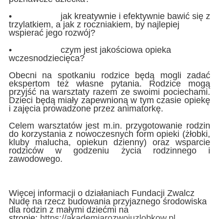
•
jak kreatywnie i efektywnie bawić się z
trzylatkiem, a jak z roczniakiem, by najlepiej
wspierać jego rozwój?
•
czym jest jakościowa opieka
wczesnodziecięca?
Obecni na spotkaniu rodzice będą mogli zadać
ekspertom też własne pytania. Rodzice mogą
przyjść na warsztaty razem ze swoimi pociechami.
Dzieci będą miały zapewnioną w tym czasie opiekę
i zajęcia prowadzone przez animatorkę.
Celem warsztatów jest m.in. przygotowanie rodzin
do korzystania z nowoczesnych form opieki (żłobki,
kluby malucha, opiekun dzienny) oraz wsparcie
rodziców w godzeniu życia rodzinnego i
zawodowego.
Więcej informacji o działaniach Fundacji Zwalcz
Nudę na rzecz budowania przyjaznego środowiska
dla rodzin z małymi dziećmi na
stronie:
https://akademiarozwojuzlobkow.pl