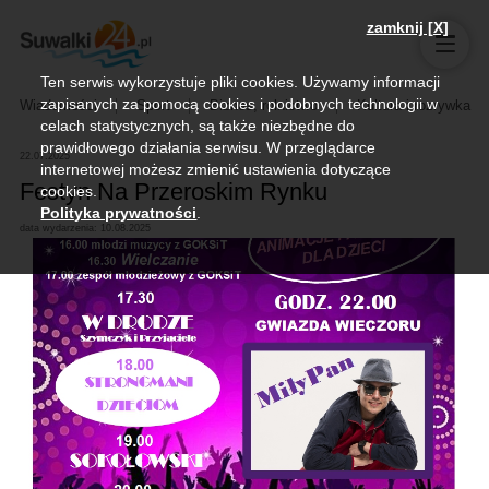
zamknij [X]
Ten serwis wykorzystuje pliki cookies. Używamy informacji
zapisanych za pomocą cookies i podobnych technologii w
Wiadomości
Sport
Biznes, rolnictwo
Kultura i rozrywka
celach statystycznych, są także niezbędne do
prawidłowego działania serwisu. W przeglądarce
22.07.2025
internetowej możesz zmienić ustawienia dotyczące
Festyn Na Przeroskim Rynku
cookies.
Polityka prywatności
.
data wydarzenia: 10.08.2025