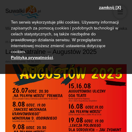
zamknij [X]
Ten serwis wykorzystuje pliki cookies. Używamy informacji
zapisanych za pomocą cookies i podobnych technologii w
Wiadomości
Sport
Biznes, rolnictwo
Kultura i rozrywka
celach statystycznych, są także niezbędne do
prawidłowego działania serwisu. W przeglądarce
05.08.2025
internetowej możesz zmienić ustawienia dotyczące
Lato Teatralne – Augustów 2025
cookies.
Polityka prywatności
.
data wydarzenia: 08.08.2025