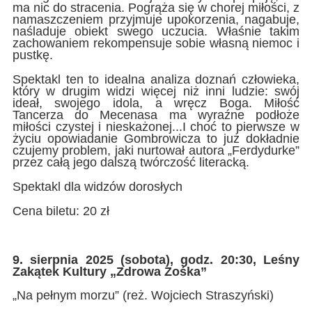
ma nic do stracenia. Pogrąża się w chorej miłości, z
namaszczeniem przyjmuje upokorzenia, nagabuje,
naśladuje obiekt swego uczucia. Właśnie takim
zachowaniem rekompensuje sobie własną niemoc i
pustkę.
Spektakl ten to idealna analiza doznań człowieka,
który w drugim widzi więcej niż inni ludzie: swój
ideał, swojego idola, a wręcz Boga. Miłość
Tancerza do Mecenasa ma wyraźne podłoże
miłości czystej i nieskażonej...I choć to pierwsze w
życiu opowiadanie Gombrowicza to już dokładnie
czujemy problem, jaki nurtował autora „Ferdydurke”
przez całą jego dalszą twórczość literacką.
Spektakl dla widzów dorosłych
Cena biletu: 20 zł
9. sierpnia 2025 (sobota), godz. 20:30, Leśny
Zakątek Kultury „Zdrowa Zośka”
„Na pełnym morzu” (reż. Wojciech Straszyński)