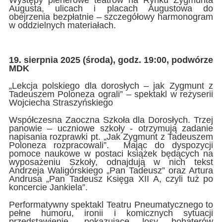
Występy plenerowe teatrów na Rynku Zygmunta
Augusta, ulicach i placach Augustowa do
obejrzenia bezpłatnie – szczegółowy harmonogram
w oddzielnych materiałach.
19. sierpnia 2025 (środa), godz. 19:00, podwórze
MDK
„Lekcja polskiego dla dorosłych – jak Zygmunt z
Tadeuszem Poloneza ograli” – spektakl w reżyserii
Wojciecha Straszyńskiego
Współczesna Zaoczna Szkoła dla Dorosłych. Trzej
panowie – uczniowe szkoły - otrzymują zadanie
napisania rozprawki pt. „Jak Zygmunt z Tadeuszem
Poloneza rozpracowali”. Mając do dyspozycji
pomoce naukowe w postaci książek będących na
wyposażeniu Szkoły, odnajdują w nich tekst
Andrzeja Waligórskiego „Pan Tadeusz” oraz Artura
Andrusa „Pan Tadeusz Księga XII A, czyli tuż po
koncercie Jankiela”.
Performatywny spektakl Teatru Pneumatycznego to
pełne humoru, ironii i komicznych sytuacji
przedstawienie, pokazujące losy bohaterów