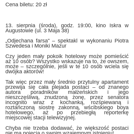
Cena biletu: 20 zł
13. sierpnia (środa), godz. 19:00, kino Iskra w
Augustowie (ul. 3 Maja 38)
„Odjechana farsa” – spektakl w wykonaniu Piotra
Szwedesa i Moniki Mazur
Czy jeden mały pokoik hotelowy może pomieścić
aż 10 osób? Wszystko wskazuje na to, że owszem,
może – szczególnie, jeśli w te 10 osób wciela się
dwójka aktorów!
Tak więc przez mały średnio przytulny apartament
przewija się cała plejada postaci – od znanego
autora poradników małżeńskich i jego
nieszczęśliwą, znudzoną żonę, przez senatora
incognito wraz z kochanką, rozśpiewaną i
roztańczoną siostrę zakonną, wścibskiego boya
hotelowego, aż po przebiegłą reporterkę
miejscowej stacji telewizyjnej.
Chyba nie trzeba dodawać, że większość postaci
nie ma pojęcia o swoim wzajemnym istnieniu!