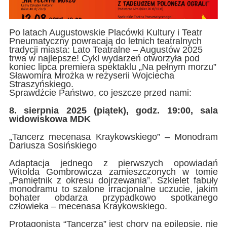
Po latach Augustowskie Placówki Kultury i Teatr
Pneumatyczny powracają do letnich teatralnych
tradycji miasta: Lato Teatralne – Augustów 2025
trwa w najlepsze! Cykl wydarzeń otworzyła pod
koniec lipca premiera spektaklu „Na pełnym morzu”
Sławomira Mrożka w reżyserii Wojciecha
Straszyńskiego.
Sprawdźcie Państwo, co jeszcze przed nami:
8. sierpnia 2025 (piątek), godz. 19:00, sala
widowiskowa MDK
„Tancerz mecenasa Kraykowskiego” – Monodram
Dariusza Sosińskiego
Adaptacja jednego z pierwszych opowiadań
Witolda Gombrowicza zamieszczonych w tomie
„Pamiętnik z okresu dojrzewania”. Szkielet fabuły
monodramu to szalone irracjonalne uczucie, jakim
bohater obdarza przypadkowo spotkanego
człowieka – mecenasa Kraykowskiego.
Protagonista “Tancerza” jest chory na epilepsję, nie