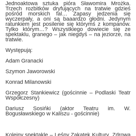
Jednoaktowa sztuka pióra Sławomira Mrożka.
Trzech rozbitków dryfujących na tratwie gdzieś
pośród morskich fal… Zapasy jedzenia się
wyczerpały, a oni są baaardzo głodni. Jedynym
ratunkiem jest posilenie się którymś z kompanów.
Tylko którym…? Wszystkiego dowiecie się ze
spektaklu, granego – jak niegdyś – na jeziorze, na
tratwie.
Występują:
Adam Granacki
Szymon Jaworowski
Konrad Milanowski
Grzegorz Stankiewicz (gościnnie – Podlaski Teatr
Współczesny)
Dariusz Sosińki (aktor Teatru im. W.
Bogusławskiego w Kaliszu - gościnnie)
Kolejny spektakle – Leśny Zakątek Kultury „Zdrowa