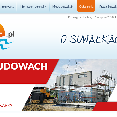
a i rozrywka
Informator regionalny
Młode suwałki24
Ogłoszenia
Praca Suwałk
Dzisiaj jest: Piątek, 07 sierpnia 2026.