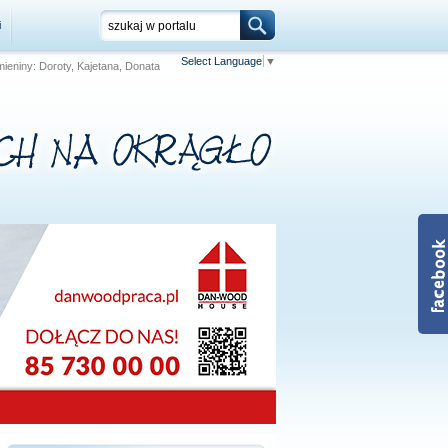
i
Select Language
▼
 Imieniny: Doroty, Kajetana, Donata