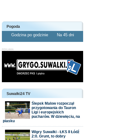
Pogoda
Godzina po godzinie
Na 45 dni
Suwałki24 TV
Ślepsk Malow rozpoczął
przygotowania do Tauron
Ligi i europejskich
pucharów. W dziewięciu, na
piasku
Wigry Suwałki - ŁKS II Łódź
2:0. Grunt, to dobry