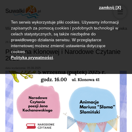
zamknij [X]
Ten serwis wykorzystuje pliki cookies. Używamy informacji
zapisanych za pomocą cookies i podobnych technologii w
Wiadomości
Sport
Biznes, rolnictwo
Kultura i rozrywka
celach statystycznych, są także niezbędne do
prawidłowego działania serwisu. W przeglądarce
28.08.2025
internetowej możesz zmienić ustawienia dotyczące
Piknik na Klonowej i Narodowe Czytanie
cookies.
2025
Polityka prywatności
.
data wydarzenia: 05.09.2025