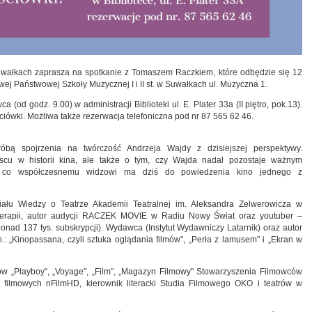
Suwałkach zaprasza na spotkanie z Tomaszem Raczkiem, które odbędzie się 12
wej Państwowej Szkoły Muzycznej I i II st. w Suwałkach ul. Muzyczna 1.
od godz. 9.00) w administracji Biblioteki ul. E. Plater 33a (II piętro, pok.13).
wki. Możliwa także rezerwacja telefoniczna pod nr 87 565 62 46.
ą spojrzenia na twórczość Andrzeja Wajdy z dzisiejszej perspektywy.
jscu w historii kina, ale także o tym, czy Wajda nadal pozostaje ważnym
i i co współczesnemu widzowi ma dziś do powiedzenia kino jednego z
iału Wiedzy o Teatrze Akademii Teatralnej im. Aleksandra Zelwerowicza w
noterapii, autor audycji RACZEK MOVIE w Radiu Nowy Świat oraz youtuber –
d 137 tys. subskrypcji). Wydawca (Instytut Wydawniczy Latarnik) oraz autor
.in.: „Kinopassana, czyli sztuka oglądania filmów", „Perła z lamusem" i „Ekran w
ków „Playboy", „Voyage", „Film", „Magazyn Filmowy" Stowarzyszenia Filmowców
w filmowych nFilmHD, kierownik literacki Studia Filmowego OKO i teatrów w