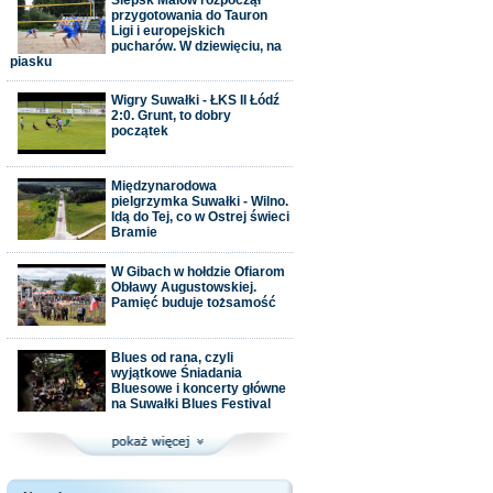
Ślepsk Malow rozpoczął
przygotowania do Tauron
Ligi i europejskich
pucharów. W dziewięciu, na
piasku
Wigry Suwałki - ŁKS II Łódź
2:0. Grunt, to dobry
początek
Międzynarodowa
pielgrzymka Suwałki - Wilno.
Idą do Tej, co w Ostrej świeci
Bramie
W Gibach w hołdzie Ofiarom
Obławy Augustowskiej.
Pamięć buduje tożsamość
Blues od rana, czyli
wyjątkowe Śniadania
Bluesowe i koncerty główne
na Suwałki Blues Festival