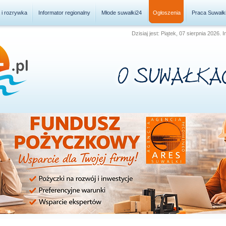
a i rozrywka
Informator regionalny
Młode suwałki24
Ogłoszenia
Praca Suwałk
Dzisiaj jest: Piątek, 07 sierpnia 2026.