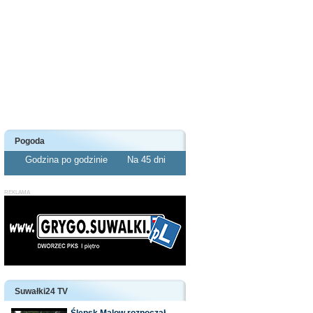
Pogoda
Godzina po godzinie
Na 45 dni
Suwałki24 TV