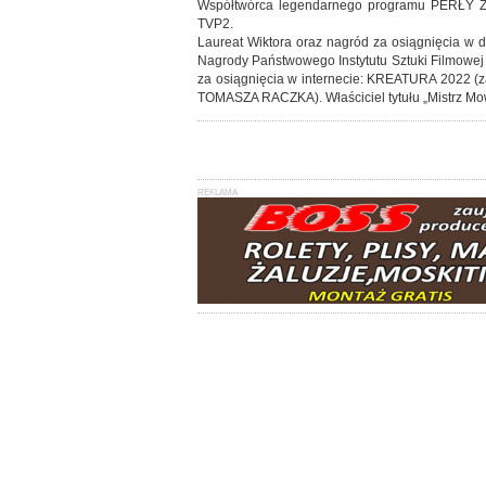
Współtwórca legendarnego programu PERŁY Z 
TVP2.
Laureat Wiktora oraz nagród za osiągnięcia w dz
Nagrody Państwowego Instytutu Sztuki Filmowej 
za osiągnięcia w internecie: KREATURA 2022
TOMASZA RACZKA). Właściciel tytułu „Mistrz Mow