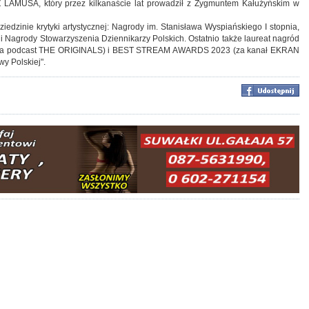
LAMUSA, który przez kilkanaście lat prowadził z Zygmuntem Kałużyńskim w
iedzinie krytyki artystycznej: Nagrody im. Stanisława Wyspiańskiego I stopnia,
i Nagrody Stowarzyszenia Dziennikarzy Polskich. Ostatnio także laureat nagród
 (za podcast THE ORIGINALS) i BEST STREAM AWARDS 2023 (za kanał EKRAN
y Polskiej".