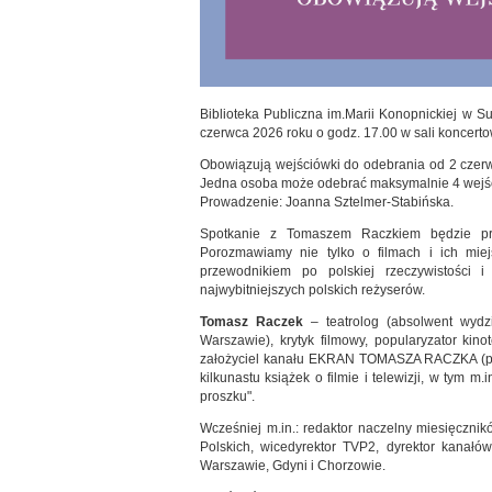
Biblioteka Publiczna im.Marii Konopnickiej w 
czerwca 2026 roku o godz. 17.00 w sali koncerto
Obowiązują wejściówki do odebrania od 2 czerwca (
Jedna osoba może odebrać maksymalnie 4 wejśció
Prowadzenie: Joanna Sztelmer-Stabińska.
Spotkanie z Tomaszem Raczkiem będzie prób
Porozmawiamy nie tylko o filmach i ich mie
przewodnikiem po polskiej rzeczywistośc
najwybitniejszych polskich reżyserów.
Tomasz Raczek
– teatrolog (absolwent wydz
Warszawie), krytyk filmowy, popularyzator ki
założyciel kanału EKRAN TOMASZA RACZKA (pona
kilkunastu książek o filmie i telewizji, w tym m
proszku".
Wcześniej m.in.: redaktor naczelny miesięczni
Polskich, wicedyrektor TVP2, dyrektor kanałó
Warszawie, Gdyni i Chorzowie.