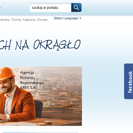
i
Select Language
▼
 Imieniny: Doroty, Kajetana, Donata