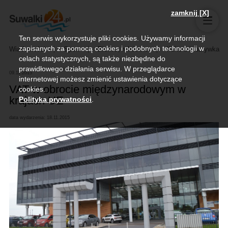
zamknij [X]
Ten serwis wykorzystuje pliki cookies. Używamy informacji
zapisanych za pomocą cookies i podobnych technologii w
Wiadomości
Sport
Biznes, rolnictwo
Kultura i rozrywka
celach statystycznych, są także niezbędne do
prawidłowego działania serwisu. W przeglądarce
09.11.2015
internetowej możesz zmienić ustawienia dotyczące
VAT w obrocie międzynarodowym w
cookies.
krajach UE
Polityka prywatności
.
data wydarzenia: 18.11.2015