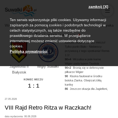
zamknij [X]
Ten serwis wykorzystuje pliki cookies. Używamy informacji
zapisanych za pomocą cookies i podobnych technologii w
Wiadomości
Sport
Biznes, rolnictwo
Kultura i rozrywka
celach statystycznych, są także niezbędne do
Trwa transmisja na żywo
prawidłowego działania serwisu. W przeglądarce
internetowej możesz zmienić ustawienia dotyczące
Koniec meczu
Koniec meczu!
cookies.
Tylko punkt Biało - Niebiescy
przywiozą z tego spotkania! Remis
Polityka prywatności
.
1:1!
90+4
Wrzutka w pole karne
Wigier pada łupem Taudula
Jagiellonia II
Wigry Suwałki
90+2
Bronią się w defensywie
piłkarze Wigier
Białystok
90
Kluska faulował w środku
KONIEC MECZU
boiska Ziarka. Obejrzał żółtą
1 : 1
kartkę
86
Jeszcze okazja dla Jagielloni,
Kononau miał piłkę na nodze ale
nie zdołał oddać strzału!
27.05.2026
84
Kluska dogrywa na głowę
Noworyty, strzał niecelny!
VIII Rajd Retro Ritza w Raczkach!
data wydarzenia: 06.06.2026