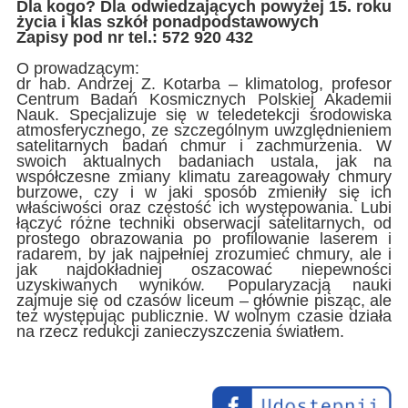
Dla kogo? Dla odwiedzających powyżej 15. roku
życia i klas szkół ponadpodstawowych
Zapisy pod nr tel.: 572 920 432
O prowadzącym:
dr hab. Andrzej Z. Kotarba – klimatolog, profesor
Centrum Badań Kosmicznych Polskiej Akademii
Nauk. Specjalizuje się w teledetekcji środowiska
atmosferycznego, ze szczególnym uwzględnieniem
satelitarnych badań chmur i zachmurzenia. W
swoich aktualnych badaniach ustala, jak na
współczesne zmiany klimatu zareagowały chmury
burzowe, czy i w jaki sposób zmieniły się ich
właściwości oraz częstość ich występowania. Lubi
łączyć różne techniki obserwacji satelitarnych, od
prostego obrazowania po profilowanie laserem i
radarem, by jak najpełniej zrozumieć chmury, ale i
jak najdokładniej oszacować niepewności
uzyskiwanych wyników. Popularyzacją nauki
zajmuje się od czasów liceum – głównie pisząc, ale
też występując publicznie. W wolnym czasie działa
na rzecz redukcji zanieczyszczenia światłem.