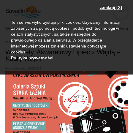
zamknij [X]
Ten serwis wykorzystuje pliki cookies. Używamy informacji
zapisanych za pomocą cookies i podobnych technologii w
Wiadomości
Sport
Biznes, rolnictwo
Kultura i rozrywka
celach statystycznych, są także niezbędne do
prawidłowego działania serwisu. W przeglądarce
05.07.2026
internetowej możesz zmienić ustawienia dotyczące
Warsztaty. Akwarelowy Lipiec z Wajdą –
cookies.
Kadry Wajdy
Polityka prywatności
.
data wydarzenia: 28.07.2026