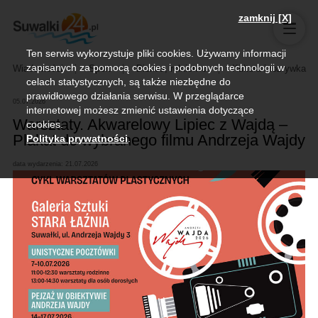
zamknij [X]
Ten serwis wykorzystuje pliki cookies. Używamy informacji
zapisanych za pomocą cookies i podobnych technologii w
Wiadomości
Sport
Biznes, rolnictwo
Kultura i rozrywka
celach statystycznych, są także niezbędne do
prawidłowego działania serwisu. W przeglądarce
05.07.2026
internetowej możesz zmienić ustawienia dotyczące
Warsztaty. Akwarelowy Lipiec z Wajdą –
cookies.
Plakat do wybranego filmu Andrzeja Wajdy
Polityka prywatności
.
data wydarzenia: 21.07.2026