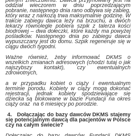
pełnym znieczuleniu. Dawca przyjmowany jest na
oddział wieczorem w dniu poprzedzającym
pobranie, następnego dnia rano odbywa się zabieg,
który wraz z narkozą trwa maksymalnie godzinę. W
trakcie zabiegu dawca leży na brzuchu, a dwóch
lekarzy równolegle pobiera szpik z talerza kości
biodrowej – dwa dołeczki, które każdy ma powyżej
pośladków. Następnego dnia po zabiegu dawca
wypuszczany jest do domu. Szpik regeneruje się w
ciągu dwóch tygodni.
Ważne również, żeby informować DKMS o
wszelkich zmianach adresowych (chodzi tutaj o jak
najszybszy kontakt), czy ewentualnych
zdrowotnych,
a w przypadku kobiet o ciąży i ewentualnym
terminie porodu. Kobiety w ciąży mogą dokonać
rejestracji, jednak kobiety spodziewające się
dziecka są blokowane w bazie Fundacji na okres
ciąży oraz na 6 miesięcy po porodzie.
4.
Dołączając do bazy dawców DKMS stajemy
się potencjalnym dawcą dla pacjentów w Polsce
czy na całym świecie?
Dołączając do bazy dawców Fundacji DKMS