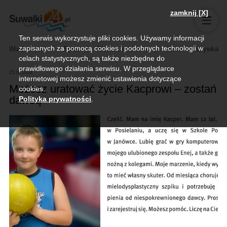
zamknij [X]
Ten serwis wykorzystuje pliki cookies. Używamy informacji
zapisanych za pomocą cookies i podobnych technologii w
Wiadomości
Sport
Biznes, rolnictwo
Kultura i rozrywka
celach statystycznych, są także niezbędne do
prawidłowego działania serwisu. W przeglądarce
15.06.2014
internetowej możesz zmienić ustawienia dotyczące
Możesz uratować życie Kacprowi – zostań
cookies.
dawcą
Polityka prywatności
.