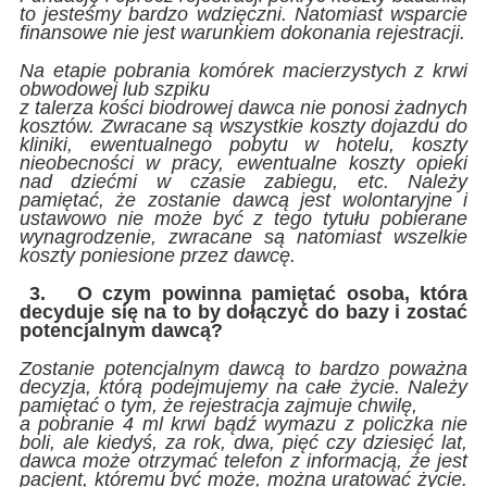
to jesteśmy bardzo wdzięczni. Natomiast wsparcie
finansowe nie jest warunkiem dokonania rejestracji.
Na etapie pobrania komórek macierzystych z krwi
obwodowej lub szpiku
z talerza kości biodrowej dawca nie ponosi żadnych
kosztów. Zwracane są wszystkie koszty dojazdu do
kliniki, ewentualnego pobytu w hotelu, koszty
nieobecności w pracy, ewentualne koszty opieki
nad dziećmi w czasie zabiegu, etc. Należy
pamiętać, że zostanie dawcą jest wolontaryjne i
ustawowo nie może być z tego tytułu pobierane
wynagrodzenie, zwracane są natomiast wszelkie
koszty poniesione przez dawcę.
3.
O czym powinna pamiętać osoba, która
decyduje się na to by dołączyć do bazy i zostać
potencjalnym dawcą?
Zostanie potencjalnym dawcą to bardzo poważna
decyzja, którą podejmujemy na całe życie. Należy
pamiętać o tym, że rejestracja zajmuje chwilę,
a pobranie 4 ml krwi bądź wymazu z policzka nie
boli, ale kiedyś, za rok, dwa, pięć czy dziesięć lat,
dawca może otrzymać telefon z informacją, że jest
pacjent, któremu być może, można uratować życie.