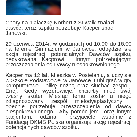
Chory na białaczkę Norbert z Suwałk znalazł
dawcę, teraz szpiku potrzebuje Kacper spod
Janówki.
29 czerwca 2014r. w godzinach od 10:00 do 16:00
na terenie Gimnazjum w Janówce, odbędzie się
akcja rejestracji potencjalnych Dawców szpiku,
dedykowana Kacprowi i Innym potrzebującym
przeszczepienia od Dawcy niespokrewnionego.
Kacper ma 12 lat. Mieszka w Posielaniu, a uczy się
w Szkole Podstawowej w Janówce. Lubi grać w gry
komputerowe i piłkę nożną oraz słuchać zespołu
Enej. Kiedy wyzdrowieje, chciałby mieć swój
własny skuter. Miesiąc temu został u niego
zdiagnozowany zespół mielodysplastyczny i
obecnie potrzebuje przeszczepienia od dawcy
niespokrewnionego. Aby pomóc jemu oraz innym
pacjentom, rodzina i przyjaciele wspólnie z
Fundacją DKMS Polska organizują akcję rejestracji
potencjalnych dawców szpiku.