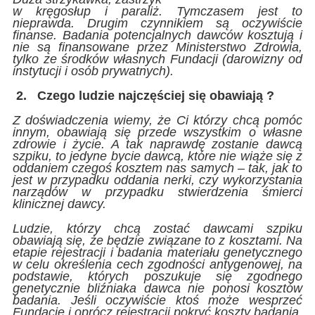
w kręgosłup i paraliż. Tymczasem jest to
nieprawda. Drugim czynnikiem są oczywiście
finanse. Badania potencjalnych dawców kosztują i
nie są finansowane przez Ministerstwo Zdrowia,
tylko ze środków własnych Fundacji (darowizny od
instytucji i osób prywatnych).
2.
Czego ludzie najczęściej się obawiają ?
Z doświadczenia wiemy, że Ci którzy chcą pomóc
innym, obawiają się przede wszystkim o własne
zdrowie i życie. A tak naprawdę zostanie dawcą
szpiku, to jedyne bycie dawcą, które nie wiąże się z
oddaniem czegoś kosztem nas samych – tak, jak to
jest w przypadku oddania nerki, czy wykorzystania
narządów w przypadku stwierdzenia śmierci
klinicznej dawcy.
Ludzie, którzy chcą zostać dawcami szpiku
obawiają się, że będzie związane to z kosztami. Na
etapie rejestracji i badania materiału genetycznego
w celu określenia cech zgodności antygenowej, na
podstawie, których poszukuje się zgodnego
genetycznie bliźniaka dawca nie ponosi kosztów
badania. Jeśli oczywiście ktoś może wesprzeć
Fundację i oprócz rejestracji pokryć koszty badania,