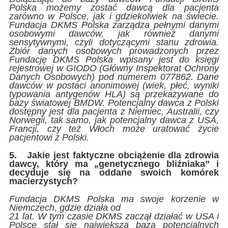
Polska możemy zostać dawcą dla pacjenta
zarówno w Polsce, jak i gdziekolwiek na świecie.
Fundacja DKMS Polska zarządza pełnymi danymi
osobowymi dawców, jak również danymi
sensytywnymi, czyli dotyczącymi stanu zdrowia.
Zbiór danych osobowych prowadzonych przez
Fundację DKMS Polska wpisany jest do księgi
rejestrowej w GIODO (Główny Inspektorat Ochrony
Danych Osobowych) pod numerem 077862. Dane
dawców w postaci anonimowej (wiek, płeć, wyniki
typowania antygenów HLA) są przekazywane do
bazy światowej BMDW. Potencjalny dawca z Polski
dostępny jest dla pacjenta z Niemiec, Australii, czy
Norwegii, tak samo, jak potencjalny dawca z USA,
Francji, czy też Włoch może uratować życie
pacjentowi z Polski.
5.
Jakie jest faktyczne obciążenie dla zdrowia
dawcy, który ma „genetycznego bliźniaka” i
decyduje się na oddane swoich komórek
macierzystych?
Fundacja DKMS Polska ma swoje korzenie w
Niemczech, gdzie działa od
21 lat. W tym czasie DKMS zaczął działać w USA i
Polsce stał się największą bazą potencjalnych