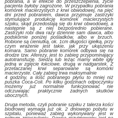
pobrania, a w efekcie do przeszczepienia, życie
pacjenta byłoby zagrożone. W przypadku pobrania
komórek macierzystych z krwi obwodowej, na pięć
dni przed pobraniem, dawca przyjmuje zastrzyki
stymulujące produkcję komórek macierzystych
szpiku, skąd przedostają się do krwi obwodowej, a
następnie są z niej bezpośrednio pobierane.
Zastrzyki robi dwa razy dziennie sam dawca, albo
podskórnie poniżej pośladków, albo w brzuch.
Robione są cieniutką, ok. 1cm długości igiełką, przy
czym wrażenie jest takie, jak przy ukąszeniu
komara. Samo pobranie komórek odbywa się na
drodze tzw. Aferezy, jest to zabieg przypominający
autotransfuzję. Siedzą lub leżąc mamy wbite igły
jedną w zgięcie łokciowe, drugą w nadgarstek. Z
przetaczanej krwi separowane są komórki
macierzyste. Cały zabieg trwa maksymalnie
4 godziny, a ilość pobranego płynu to mniej niż
puszka Coca-Coli. Po kilku godzinach odpoczynku
możemy już normalnie funkcjonować nie
odczuwając praktycznie żadnych skutków
ubocznych.
Druga metoda, czyli pobranie szpiku z talerza kości
biodrowej wymaga już ok. 2 dniowego pobytu w
szpitalu, ponieważ zabieg wykonywany jest w