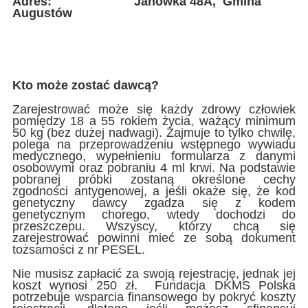
Adres:
Janówka 48A, Gmina
Augustów
Kto może zostać dawcą?
Zarejestrować może się każdy zdrowy człowiek
pomiędzy 18 a 55 rokiem życia, ważący minimum
50 kg (bez dużej nadwagi). Zajmuje to tylko chwilę,
polega na przeprowadzeniu wstępnego wywiadu
medycznego, wypełnieniu formularza z danymi
osobowymi oraz pobraniu 4 ml krwi. Na podstawie
pobranej próbki zostaną określone cechy
zgodności antygenowej, a jeśli okaże się, że kod
genetyczny dawcy zgadza się z kodem
genetycznym chorego, wtedy dochodzi do
przeszczepu. Wszyscy, którzy chcą się
zarejestrować powinni mieć ze sobą dokument
tożsamości z nr PESEL.
Nie musisz zapłacić za swoją rejestrację, jednak jej
koszt wynosi 250 zł. Fundacja DKMS Polska
potrzebuje wsparcia finansowego by pokryć koszty