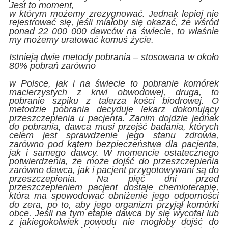
Jest to moment,
w którym możemy zrezygnować. Jednak lepiej nie
rejestrować się, jeśli miałoby się okazać, że wśród
ponad 22 000 000 dawców na świecie, to właśnie
my możemy uratować komuś życie.
Istnieją dwie metody pobrania – stosowana w około
80% pobrań zarówno
w Polsce, jak i na świecie to pobranie komórek
macierzystych z krwi obwodowej, druga, to
pobranie szpiku z talerza kości biodrowej. O
metodzie pobrania decyduje lekarz dokonujący
przeszczepienia u pacjenta. Zanim dojdzie jednak
do pobrania, dawca musi przejść badania, których
celem jest sprawdzenie jego stanu zdrowia,
zarówno pod kątem bezpieczeństwa dla pacjenta,
jak i samego dawcy. W momencie ostatecznego
potwierdzenia, że może dojść do przeszczepienia
zarówno dawca, jak i pacjent przygotowywani są do
przeszczepienia. Na pięć dni przed
przeszczepieniem pacjent dostaje chemioterapię,
która ma spowodować obniżenie jego odporności
do zera, po to, aby jego organizm przyjął komórki
obce. Jeśli na tym etapie dawca by się wycofał lub
z jakiegokolwiek powodu nie mogłoby dojść do