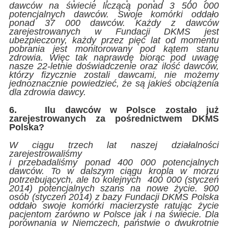
dawców na świecie liczącą ponad 3 500 000
potencjalnych dawców. Swoje komórki oddało
ponad 37 000 dawców. Każdy z dawców
zarejestrowanych w Fundacji DKMS jest
ubezpieczony, każdy przez pięć lat od momentu
pobrania jest monitorowany pod kątem stanu
zdrowia. Więc tak naprawdę biorąc pod uwagę
nasze 22-letnie doświadczenie oraz ilość dawców,
którzy fizycznie zostali dawcami, nie możemy
jednoznacznie powiedzieć, że są jakieś obciążenia
dla zdrowia dawcy.
6.
Ilu dawców w Polsce zostało już
zarejestrowanych za pośrednictwem DKMS
Polska?
W ciągu trzech lat naszej działalności
zarejestrowaliśmy
i przebadaliśmy ponad 400 000 potencjalnych
dawców. To w dalszym ciągu kropla w morzu
potrzebujących, ale to kolejnych 400 000 (styczeń
2014) potencjalnych szans na nowe życie. 900
osób (styczeń 2014) z bazy Fundacji DKMS Polska
oddało swoje komórki macierzyste ratując życie
pacjentom zarówno w Polsce jak i na świecie. Dla
porównania w Niemczech, państwie o dwukrotnie