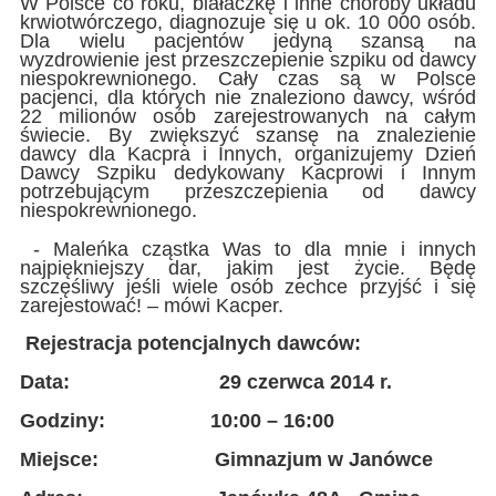
W Polsce co roku, białaczkę i inne choroby układu
krwiotwórczego, diagnozuje się u ok. 10 000 osób.
Dla wielu pacjentów jedyną szansą na
wyzdrowienie jest przeszczepienie szpiku od dawcy
niespokrewnionego. Cały czas są w Polsce
pacjenci, dla których nie znaleziono dawcy, wśród
22 milionów osób zarejestrowanych na całym
świecie. By zwiększyć szansę na znalezienie
dawcy dla Kacpra i Innych, organizujemy Dzień
Dawcy Szpiku dedykowany Kacprowi i Innym
potrzebującym przeszczepienia od dawcy
niespokrewnionego.
- Maleńka cząstka Was to dla mnie i innych
najpiękniejszy dar, jakim jest życie. Będę
szczęśliwy jeśli wiele osób zechce przyjść i się
zarejestować! – mówi Kacper.
Rejestracja potencjalnych dawców:
Data: 29 czerwca 2014 r.
Godziny: 10:00 – 16:00
Miejsce: Gimnazjum w Janówce