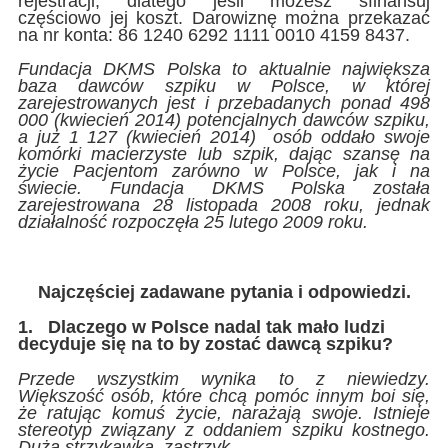
rejestracji, dlatego jeśli możesz sfinansuj
częściowo jej koszt. Darowiznę można przekazać
na nr konta: 86 1240 6292 1111 0010 4159 8437.
Fundacja DKMS Polska to aktualnie największa
baza dawców szpiku w Polsce, w której
zarejestrowanych jest i przebadanych ponad 498
000 (kwiecień 2014) potencjalnych dawców szpiku,
a już 1 127 (kwiecień 2014) osób oddało swoje
komórki macierzyste lub szpik, dając szansę na
życie Pacjentom zarówno w Polsce, jak i na
świecie. Fundacja DKMS Polska została
zarejestrowana 28 listopada 2008 roku, jednak
działalność rozpoczęła 25 lutego 2009 roku.
Najczęściej zadawane pytania i odpowiedzi.
1.
Dlaczego w Polsce nadal tak mało ludzi
decyduje się na to by zostać dawcą szpiku?
Przede wszystkim wynika to z niewiedzy.
Większość osób, które chcą pomóc innym boi się,
że ratując komuś życie, narażają swoje. Istnieje
stereotyp związany z oddaniem szpiku kostnego.
Duża strzykawka, zastrzyk