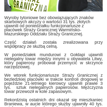
Wyroby tytoniowe bez obowiązujących znaków
skarbowych akcyzy o wartości 31 tys. złotych
ujawnili od poniedziałku funkcjonariusze z
placówek Straży Granicznej Warmińsko-
Mazurskiego Oddziału Straży Granicznej.
Część działań została zrealizowana przy
współpracy ze służbą celną.
W poniedziałek mundurowi z Gołdapi ujawnili
nielegalny towar między innymi u obywatela Litwy,
który papierosy próbował przemycić w skrzynce
narzędziowej.
We wtorek funkcjonariusze Straży Granicznej z
bezledzkiej placówki w trakcie kontroli drogowej w
pojeździe 21-letniego kierowcy ujawnili prawie 3
tys. sztuk nielegalnych papierosów. Mężczyzna
towar przewoził w kole zapasowym.
Rekordzistą ostatnich dni okazał się mieszkaniec
Braniewa, w aucie którego służby ujawniły 40 tys.