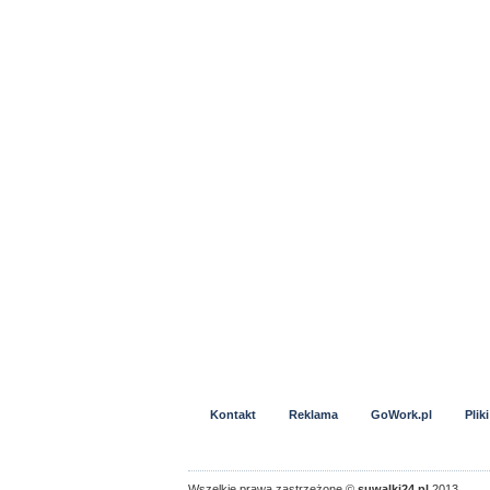
Kontakt
Reklama
GoWork.pl
Plik
Wszelkie prawa zastrzeżone ©
suwalki24.pl
2013