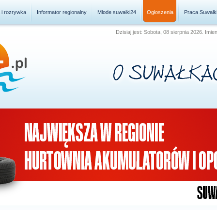
a i rozrywka
Informator regionalny
Młode suwałki24
Ogłoszenia
Praca Suwałk
Dzisiaj jest: Sobota, 08 sierpnia 2026. Imie