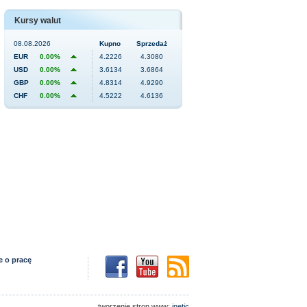
Kursy walut
08.08.2026
Kupno
Sprzedaż
EUR
0.00%
4.2226
4.3080
USD
0.00%
3.6134
3.6864
GBP
0.00%
4.8314
4.9290
CHF
0.00%
4.5222
4.6136
e o pracę
tworzenie stron www:
inetic