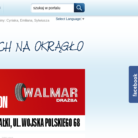
i
Select Language
▼
niny: Cyriaka, Emiliana, Sylwiusza