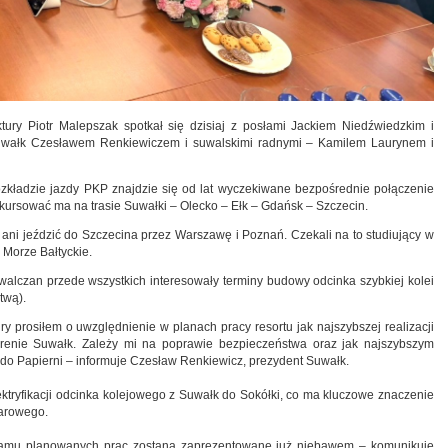
uktury Piotr Malepszak spotkał się dzisiaj z posłami Jackiem Niedźwiedzkim i
Suwałk Czesławem Renkiewiczem i suwalskimi radnymi – Kamilem Laurynem i
zkładzie jazdy PKP znajdzie się od lat wyczekiwane bezpośrednie połączenie
ursować ma na trasie Suwałki – Olecko – Ełk – Gdańsk – Szczecin.
, ani jeździć do Szczecina przez Warszawę i Poznań. Czekali na to studiujący w
 Morze Bałtyckie.
alczan przede wszystkich interesowały terminy budowy odcinka szybkiej kolei
itwą).
ury prosiłem o uwzględnienie w planach pracy resortu jak najszybszej realizacji
terenie Suwałk. Zależy mi na poprawie bezpieczeństwa oraz jak najszybszym
 do Papierni – informuje Czesław Renkiewicz, prezydent Suwałk.
tryfikacji odcinka kolejowego z Suwałk do Sokółki, co ma kluczowe znaczenie
warowego.
gramu planowanych prac zostaną zaprezentowane już niebawem – komunikuje