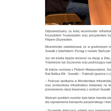
Odpowiedzialny za kolej wiceminister infrastr
Krzysztofem Truskolaskim oraz prezydentem 
Filipem Olszewskim.
Wiceminister zadeklarował, że w grudniowym ro
Suwałk z Gdańskiem. Pociąg o nazwie Stańczyk k
Już nie trzeba będzie docierać na stację w Ełku
Trójmieście lub Szczecinie oraz podróżujący nad
W trakcie rozmowy z Piotrem Malepszakiem, Suw
Rail Baltica Ełk - Suwałki – Trakiszki (granica z L
– Podczas spotkania w Ministerstwie Infrastrukt
oraz przebudowy infrastruktury kolejowej na 
przeniesieniu stacji towarowej z centrum Suwałk
Ważnym punktem rozmów była także kwestia elek
dla usprawnienia transportu pasażerskiego i to
- Szczegóły dotyczące ustaleń oraz harmono