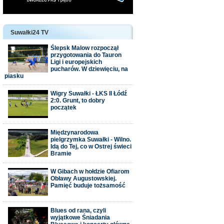
Suwałki24 TV
Ślepsk Malow rozpoczął
przygotowania do Tauron
Ligi i europejskich
pucharów. W dziewięciu, na
piasku
Wigry Suwałki - ŁKS II Łódź
2:0. Grunt, to dobry
początek
Międzynarodowa
pielgrzymka Suwałki - Wilno.
Idą do Tej, co w Ostrej świeci
Bramie
W Gibach w hołdzie Ofiarom
Obławy Augustowskiej.
Pamięć buduje tożsamość
Blues od rana, czyli
wyjątkowe Śniadania