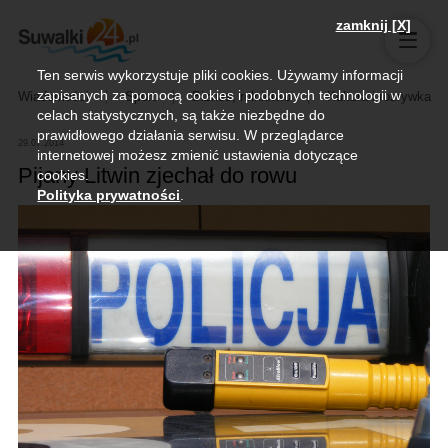
zamknij [X]
Ten serwis wykorzystuje pliki cookies. Używamy informacji
zapisanych za pomocą cookies i podobnych technologii w
Wiadomości
Sport
Biznes, rolnictwo
Kultura i rozrywka
celach statystycznych, są także niezbędne do
prawidłowego działania serwisu. W przeglądarce
29.07.2014
internetowej możesz zmienić ustawienia dotyczące
Pijany Litwin zjechał do rowu
cookies.
Polityka prywatności
.