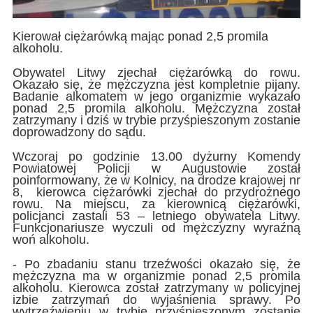
Kierował ciężarówką mając ponad 2,5 promila
alkoholu.
Obywatel Litwy zjechał ciężarówką do rowu.
Okazało się, że mężczyzna jest kompletnie pijany.
Badanie alkomatem w jego organizmie wykazało
ponad 2,5 promila alkoholu. Mężczyzna został
zatrzymany i dziś w trybie przyśpieszonym zostanie
doprowadzony do sądu.
Wczoraj po godzinie 13.00 dyżurny Komendy
Powiatowej Policji w Augustowie został
poinformowany, że w Kolnicy, na drodze krajowej nr
8, kierowca ciężarówki zjechał do przydrożnego
rowu. Na miejscu, za kierownicą ciężarówki,
policjanci zastali 53 – letniego obywatela Litwy.
Funkcjonariusze wyczuli od mężczyzny wyraźną
woń alkoholu.
- Po zbadaniu stanu trzeźwości okazało się, że
mężczyzna ma w organizmie ponad 2,5 promila
alkoholu. Kierowca został zatrzymany w policyjnej
izbie zatrzymań do wyjaśnienia sprawy. Po
wytrzeźwieniu w trybie przyśpieszonym zostanie