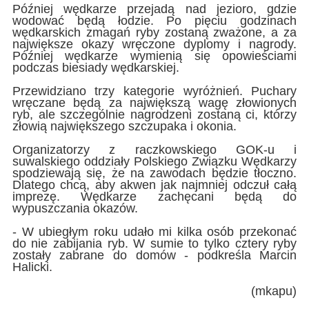
Później wędkarze przejadą nad jezioro, gdzie
wodować będą łodzie. Po pięciu godzinach
wędkarskich zmagań ryby zostaną zważone, a za
największe okazy wręczone dyplomy i nagrody.
Później wędkarze wymienią się opowieściami
podczas biesiady wędkarskiej.
Przewidziano trzy kategorie wyróżnień. Puchary
wręczane będą za największą wagę złowionych
ryb, ale szczególnie nagrodzeni zostaną ci, którzy
złowią największego szczupaka i okonia.
Organizatorzy z raczkowskiego GOK-u i
suwalskiego oddziały Polskiego Związku Wędkarzy
spodziewają się, że na zawodach będzie tłoczno.
Dlatego chcą, aby akwen jak najmniej odczuł całą
imprezę. Wędkarze zachęcani będą do
wypuszczania okazów.
- W ubiegłym roku udało mi kilka osób przekonać
do nie zabijania ryb. W sumie to tylko cztery ryby
zostały zabrane do domów - podkreśla Marcin
Halicki.
(mkapu)