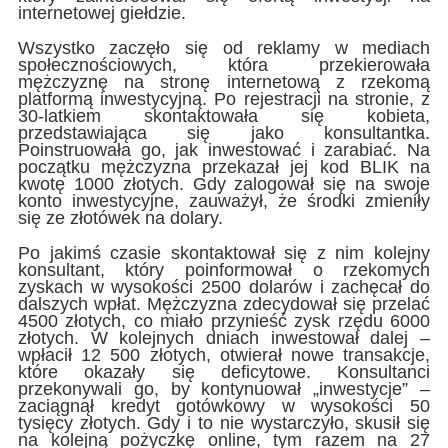
internetowej giełdzie.
Wszystko zaczęło się od reklamy w mediach
społecznościowych, która przekierowała
mężczyznę na stronę internetową z rzekomą
platformą inwestycyjną. Po rejestracji na stronie, z
30-latkiem skontaktowała się kobieta,
przedstawiająca się jako konsultantka.
Poinstruowała go, jak inwestować i zarabiać. Na
początku mężczyzna przekazał jej kod BLIK na
kwotę 1000 złotych. Gdy zalogował się na swoje
konto inwestycyjne, zauważył, że środki zmieniły
się ze złotówek na dolary.
Po jakimś czasie skontaktował się z nim kolejny
konsultant, który poinformował o rzekomych
zyskach w wysokości 2500 dolarów i zachęcał do
dalszych wpłat. Mężczyzna zdecydował się przelać
4500 złotych, co miało przynieść zysk rzędu 6000
złotych. W kolejnych dniach inwestował dalej –
wpłacił 12 500 złotych, otwierał nowe transakcje,
które okazały się deficytowe. Konsultanci
przekonywali go, by kontynuował „inwestycje” –
zaciągnął kredyt gotówkowy w wysokości 50
tysięcy złotych. Gdy i to nie wystarczyło, skusił się
na kolejną pożyczkę online, tym razem na 27