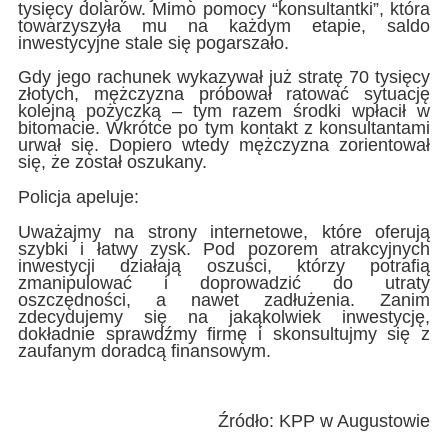
tysięcy dolarów. Mimo pomocy “konsultantki”, która
towarzyszyła mu na każdym etapie, saldo
inwestycyjne stale się pogarszało.
Gdy jego rachunek wykazywał już stratę 70 tysięcy
złotych, mężczyzna próbował ratować sytuację
kolejną pożyczką – tym razem środki wpłacił w
bitomacie. Wkrótce po tym kontakt z konsultantami
urwał się. Dopiero wtedy mężczyzna zorientował
się, że został oszukany.
Policja apeluje:
Uważajmy na strony internetowe, które oferują
szybki i łatwy zysk. Pod pozorem atrakcyjnych
inwestycji działają oszuści, którzy potrafią
zmanipulować i doprowadzić do utraty
oszczędności, a nawet zadłużenia. Zanim
zdecydujemy się na jakąkolwiek inwestycję,
dokładnie sprawdźmy firmę i skonsultujmy się z
zaufanym doradcą finansowym.
Źródło: KPP w Augustowie