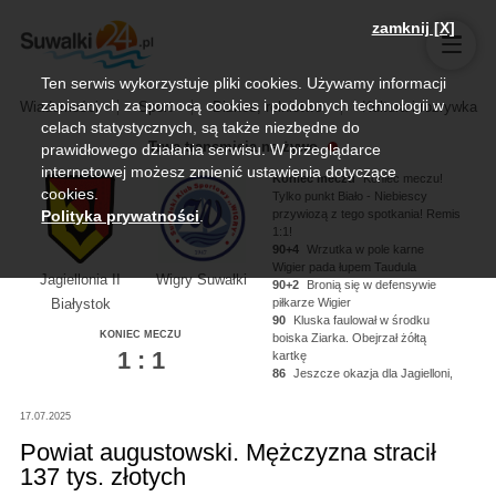
zamknij [X]
Ten serwis wykorzystuje pliki cookies. Używamy informacji
zapisanych za pomocą cookies i podobnych technologii w
Wiadomości
Sport
Biznes, rolnictwo
Kultura i rozrywka
celach statystycznych, są także niezbędne do
Trwa transmisja na żywo
prawidłowego działania serwisu. W przeglądarce
internetowej możesz zmienić ustawienia dotyczące
Koniec meczu
Koniec meczu!
cookies.
Tylko punkt Biało - Niebiescy
przywiozą z tego spotkania! Remis
Polityka prywatności
.
1:1!
90+4
Wrzutka w pole karne
Wigier pada łupem Taudula
Jagiellonia II
Wigry Suwałki
90+2
Bronią się w defensywie
piłkarze Wigier
Białystok
90
Kluska faulował w środku
KONIEC MECZU
boiska Ziarka. Obejrzał żółtą
1 : 1
kartkę
86
Jeszcze okazja dla Jagielloni,
Kononau miał piłkę na nodze ale
nie zdołał oddać strzału!
17.07.2025
84
Kluska dogrywa na głowę
Noworyty, strzał niecelny!
Powiat augustowski. Mężczyzna stracił
137 tys. złotych