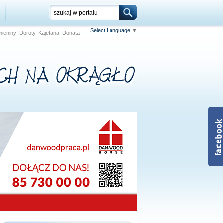
i
Select Language
▼
 Imieniny: Doroty, Kajetana, Donata