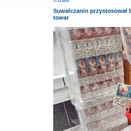
17.12.2025
Suwalczanin przystosował b
towar