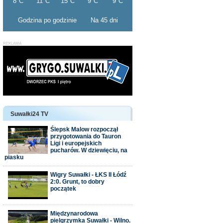
Godzina po godzinie
Na 45 dni
Suwałki24 TV
Ślepsk Malow rozpoczął
przygotowania do Tauron
Ligi i europejskich
pucharów. W dziewięciu, na
piasku
Wigry Suwałki - ŁKS II Łódź
2:0. Grunt, to dobry
początek
Międzynarodowa
pielgrzymka Suwałki - Wilno.