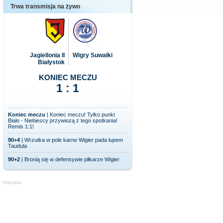
Trwa transmisja na żywo
Jagiellonia II
Wigry Suwałki
Białystok
KONIEC MECZU
1 : 1
Koniec meczu
| Koniec meczu! Tylko punkt
Biało - Niebiescy przywiozą z tego spotkania!
Remis 1:1!
90+4
| Wrzutka w pole karne Wigier pada łupem
Taudula
90+2
| Bronią się w defensywie piłkarze Wigier