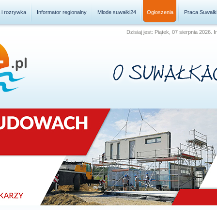
a i rozrywka
Informator regionalny
Młode suwałki24
Ogłoszenia
Praca Suwałk
Dzisiaj jest: Piątek, 07 sierpnia 2026.