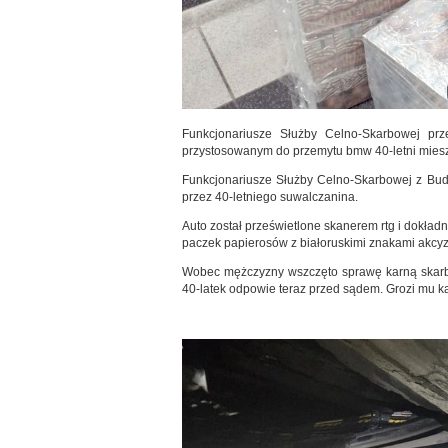
Funkcjonariusze Służby Celno-Skarbowej prz
przystosowanym do przemytu bmw 40-letni miesz
Funkcjonariusze Służby Celno-Skarbowej z Budz
przez 40-letniego suwalczanina.
Auto został prześwietlone skanerem rtg i dokł
paczek papierosów z białoruskimi znakami akcyzy
Wobec mężczyzny wszczęto sprawę karną skarbo
40-latek odpowie teraz przed sądem. Grozi mu k