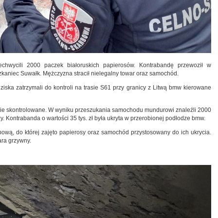
echwycili 2000 paczek białoruskich papierosów. Kontrabandę przewoził w
kaniec Suwałk. Mężczyzna stracił nielegalny towar oraz samochód.
iska zatrzymali do kontroli na trasie S61 przy granicy z Litwą bmw kierowane
adnie skontrolowane. W wyniku przeszukania samochodu mundurowi znaleźli 2000
. Kontrabanda o wartości 35 tys. zł była ukryta w przerobionej podłodze bmw.
wą, do której zajęto papierosy oraz samochód przystosowany do ich ukrycia.
ara grzywny.