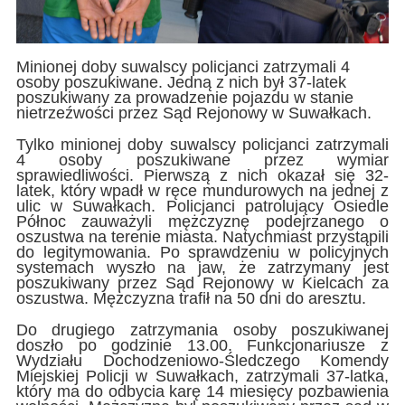
Minionej doby suwalscy policjanci zatrzymali 4
osoby poszukiwane. Jedną z nich był 37-latek
poszukiwany za prowadzenie pojazdu w stanie
nietrzeźwości przez Sąd Rejonowy w Suwałkach.
Tylko minionej doby suwalscy policjanci zatrzymali
4 osoby poszukiwane przez wymiar
sprawiedliwości. Pierwszą z nich okazał się 32-
latek, który wpadł w ręce mundurowych na jednej z
ulic w Suwałkach. Policjanci patrolujący Osiedle
Północ zauważyli mężczyznę podejrzanego o
oszustwa na terenie miasta. Natychmiast przystąpili
do legitymowania. Po sprawdzeniu w policyjnych
systemach wyszło na jaw, że zatrzymany jest
poszukiwany przez Sąd Rejonowy w Kielcach za
oszustwa. Mężczyzna trafił na 50 dni do aresztu.
Do drugiego zatrzymania osoby poszukiwanej
doszło po godzinie 13.00. Funkcjonariusze z
Wydziału Dochodzeniowo-Śledczego Komendy
Miejskiej Policji w Suwałkach, zatrzymali 37-latka,
który ma do odbycia karę 14 miesięcy pozbawienia