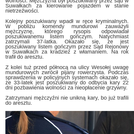
wolności. Mężczyzna był poszukiwany przez sąd w
Suwałkach za kierowanie pojazdem w stanie
nietrzeźwości.
Kolejny poszukiwany wpadł w ręce kryminalnych.
W pobliżu komendy mundurowi zauważyli
mężczyznę, którego rysopis odpowiadał
poszukiwanemu listem gończym. Natychmiast
zatrzymali 37-latka. Okazało się, że jest
poszukiwany listem gończym przez Sąd Rejonowy
w Suwałkach za kradzież z włamaniem. Na rok
trafił do aresztu.
Z kolei tuż przed północą na ulicy Wesołej uwagę
mundurowych zwrócił pijany rowerzysta. Podczas
sprawdzenia w policyjnych systemach okazało się,
że 33-latek jest poszukiwany do odbycia kary 22
dni pozbawienia wolności za nieopłacenie grzywny.
Zatrzymani mężczyźni nie unikną kary, bo już trafili
do aresztu.