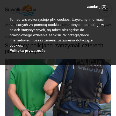
zamknij [X]
Ten serwis wykorzystuje pliki cookies. Używamy informacji
zapisanych za pomocą cookies i podobnych technologii w
Wiadomości
Sport
Biznes, rolnictwo
Kultura i rozrywka
celach statystycznych, są także niezbędne do
prawidłowego działania serwisu. W przeglądarce
28.08.2024
internetowej możesz zmienić ustawienia dotyczące
Suwalscy policjanci zatrzymali czterech
cookies.
poszukiwanych
Polityka prywatności
.