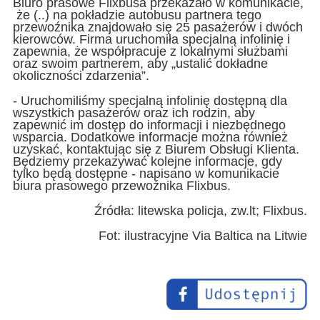
Biuro prasowe Flixbusa przekazało w komunikacie,
że (..) na pokładzie autobusu partnera tego
przewoźnika znajdowało się 25 pasażerów i dwóch
kierowców. Firma uruchomiła specjalną infolinię i
zapewnia, że współpracuje z lokalnymi służbami
oraz swoim partnerem, aby „ustalić dokładne
okoliczności zdarzenia”.
- Uruchomiliśmy specjalną infolinię dostępną dla
wszystkich pasażerów oraz ich rodzin, aby
zapewnić im dostęp do informacji i niezbędnego
wsparcia. Dodatkowe informacje można również
uzyskać, kontaktując się z Biurem Obsługi Klienta.
Będziemy przekazywać kolejne informacje, gdy
tylko będą dostępne - napisano w komunikacie
biura prasowego przewoźnika Flixbus.
Źródła: litewska policja, zw.lt; Flixbus.
Fot: ilustracyjne Via Baltica na Litwie