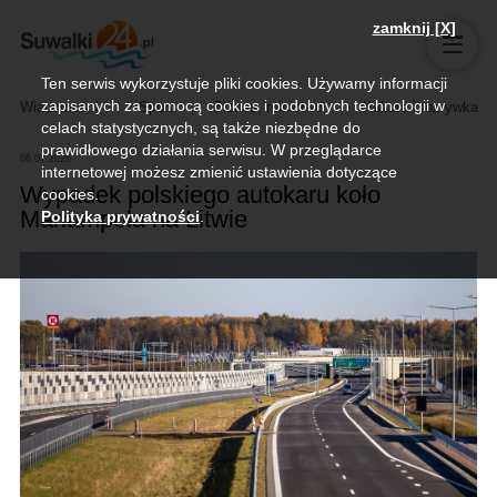
zamknij [X]
Ten serwis wykorzystuje pliki cookies. Używamy informacji
zapisanych za pomocą cookies i podobnych technologii w
Wiadomości
Sport
Biznes, rolnictwo
Kultura i rozrywka
celach statystycznych, są także niezbędne do
prawidłowego działania serwisu. W przeglądarce
06.07.2026
internetowej możesz zmienić ustawienia dotyczące
Wypadek polskiego autokaru koło
cookies.
Mariampola na Litwie
Polityka prywatności
.