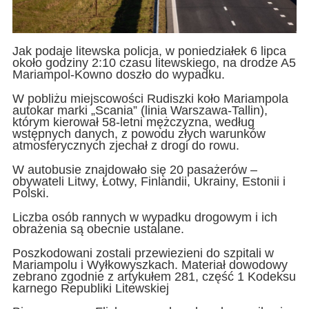
Jak podaje litewska policja, w poniedziałek 6 lipca
około godziny 2:10 czasu litewskiego, na drodze A5
Mariampol-Kowno doszło do wypadku.
W pobliżu miejscowości Rudiszki koło Mariampola
autokar marki „Scania” (linia Warszawa-Tallin),
którym kierował 58-letni mężczyzna, według
wstępnych danych, z powodu złych warunków
atmosferycznych zjechał z drogi do rowu.
W autobusie znajdowało się 20 pasażerów –
obywateli Litwy, Łotwy, Finlandii, Ukrainy, Estonii i
Polski.
Liczba osób rannych w wypadku drogowym i ich
obrażenia są obecnie ustalane.
Poszkodowani zostali przewiezieni do szpitali w
Mariampolu i Wyłkowyszkach. Materiał dowodowy
zebrano zgodnie z artykułem 281, część 1 Kodeksu
karnego Republiki Litewskiej