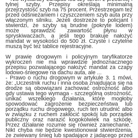
tylnej szyby. Przepisy określają minimalną
przejrzystość szyb na 75 procent. Przestrzegam też
przed odśnieżaniem i czyszczeniem szyb auta przy
włączonym silniku. Jeżeli dostrzeże to policjant i
stwierdzi, że szyby są brudne (pokryte lodem)
może sprawdzić zawartość płynu w
spryskiwaczach, a jeśli tego brakuje nałożyć
mandat w wysokości do 500 zł. Czyste i czytelne
muszą być też tablice rejestracyjne.
W prawie drogowym i policyjnym taryfikatorze
wykroczeń nie ma wprawdzie jednoznacznego
przepisu pozwalającego nałożyć mandat za czapy
lodowo-śniegowe na dachu auta, ale ...
- Prawo o ruchu drogowym w artykule 3. 1 mówi,
że: „Uczestnik ruchu i inna osoba znajdująca się na
drodze są obowiązani zachować ostrożność albo
gdy ustawa tego wymaga - szczególną ostrożność,
unikać wszelkiego działania, które mogłoby
spowodować zagrożenie bezpieczeństwa lub
porządku ruchu drogowego, ruch ten utrudnić albo
w związku z ruchem zakłócić spokój lub porządek
publiczny oraz narazić kogokolwiek na szkodę.
Przez działanie rozumie się również zaniechanie.”
Nikt chyba nie będzie kwestionował stwierdzenia,
że zwiewany śnieg lub spadające z jadącego przed