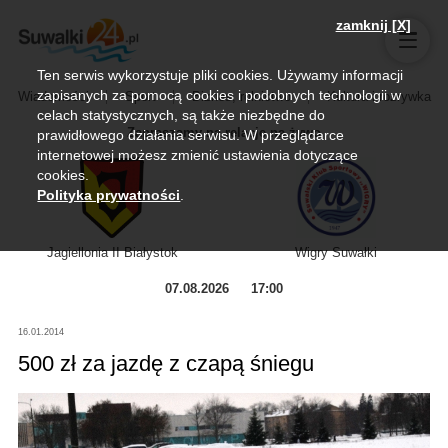
zamknij [X]
Ten serwis wykorzystuje pliki cookies. Używamy informacji
zapisanych za pomocą cookies i podobnych technologii w
Wiadomości
Sport
Biznes, rolnictwo
Kultura i rozrywka
celach statystycznych, są także niezbędne do
Zapraszamy na relację na żywo
prawidłowego działania serwisu. W przeglądarce
internetowej możesz zmienić ustawienia dotyczące
cookies.
Polityka prywatności
.
Jagiellonia II Białystok
Wigry Suwałki
07.08.2026
17:00
16.01.2014
500 zł za jazdę z czapą śniegu