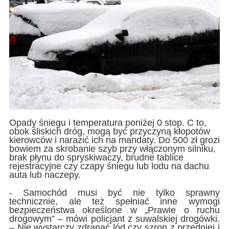
Opady śniegu i temperatura poniżej 0 stop. C to,
obok śliskich dróg, mogą być przyczyną kłopotów
kierowców i narazić ich na mandaty. Do 500 zł grozi
bowiem za skrobanie szyb przy włączonym silniku,
brak płynu do spryskiwaczy, brudne tablice
rejestracyjne czy czapy śniegu lub lodu na dachu
auta lub naczepy.
- Samochód musi być nie tylko sprawny
technicznie, ale też spełniać inne wymogi
bezpieczeństwa określone w „Prawie o ruchu
drogowym” – mówi policjant z suwalskiej drogówki.
– Nie wystarczy zdrapać lód czy szron z przedniej i