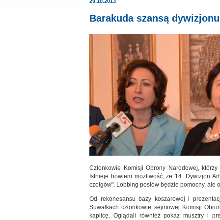
29.10.2013
Barakuda szansą dywizjonu
Członkowie Komisji Obrony Narodowej, którzy 
Istnieje bowiem możliwość, że 14. Dywizjon Arty
czołgów". Lobbing posłów będzie pomocny, ale o
Od rekonesansu bazy koszarowej i prezentacji
Suwałkach członkowie sejmowej Komisji Obrony
kaplicę. Oglądali również pokaz musztry i pr