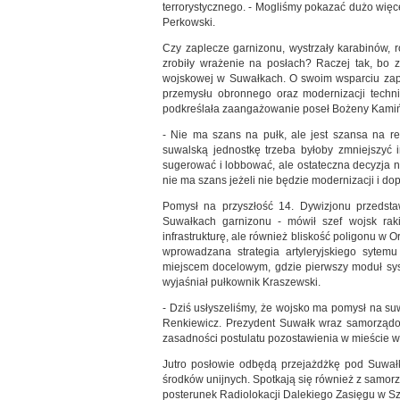
terrorystycznego. - Mogliśmy pokazać dużo więc
Perkowski.
Czy zaplecze garnizonu, wystrzały karabinów,
zrobiły wrażenie na posłach? Raczej tak, bo z
wojskowej w Suwałkach. O swoim wsparciu zape
przemysłu obronnego oraz modernizacji techni
podkreślała zaangażowanie poseł Bożeny Kamiń
- Nie ma szans na pułk, ale jest szansa na r
suwalską jednostkę trzeba byłoby zmniejszyć i
sugerować i lobbować, ale ostateczna decyzja 
nie ma szans jeżeli nie będzie modernizacji i do
Pomysł na przyszłość 14. Dywizjonu przedst
Suwałkach garnizonu - mówił szef wojsk raki
infrastrukturę, ale również bliskość poligonu w
wprowadzana strategia artyleryjskiego sytemu
miejscem docelowym, gdzie pierwszy moduł sy
wyjaśniał pułkownik Kraszewski.
- Dziś usłyszeliśmy, że wojsko ma pomysł na suw
Renkiewicz. Prezydent Suwałk wraz samorząd
zasadności postulatu pozostawienia w mieście w
Jutro posłowie odbędą przejażdżkę pod Suwałk
środków unijnych. Spotkają się również z samo
posterunek Radiolokacji Dalekiego Zasięgu w Sz