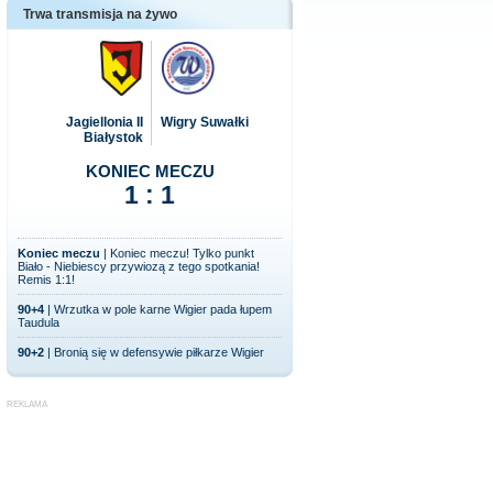
Trwa transmisja na żywo
Jagiellonia II
Wigry Suwałki
Białystok
KONIEC MECZU
1 : 1
Koniec meczu
| Koniec meczu! Tylko punkt
Biało - Niebiescy przywiozą z tego spotkania!
Remis 1:1!
90+4
| Wrzutka w pole karne Wigier pada łupem
Taudula
90+2
| Bronią się w defensywie piłkarze Wigier