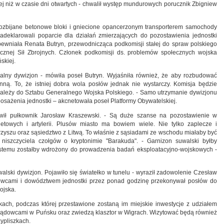
ej niż w czasie dni otwartych - chwalił występ mundurowych porucznik Zbigniew
 rozbijane betonowe bloki i gniecione opancerzonym transporterem samochody
adeklarowali poparcie dla działań zmierzających do pozostawienia jednostki
wniała Renata Butryn, przewodnicząca podkomisji stałej do spraw polskiego
cznej Sił Zbrojnych. Członek podkomisji ds. problemów społecznych wojska
skiej.
ealny dywizjon - mówiła poseł Butryn. Wyjaśniła również, że aby rozbudować
nną. To, że istniej dobra wola posłów jednak nie wystarczy. Komisja będzie
należy do Sztabu Generalnego Wojska Polskiego. - Samo utrzymanie dywizjonu
posażenia jednostki – akcnetowała poseł Platformy Obywatelskiej.
awił pułkownik Jarosław Kraszewski. - Są duże szanse na pozostawienie w
etowych i artylerii. Plusów miasto ma bowiem wiele. Nie tylko zaplecze i
 Orzyszu oraz sąsiedztwo z Litwą. To właśnie z sąsiadami ze wschodu miałaby być
 niszczyciela czołgów o kryptonimie "Barakuda". - Garnizon suwalski byłby
stemu zostałby wdrożony do prowadzenia badań eksploatacyjno-wojskowych -
alski dywizjon. Pojawiło się światełko w tunelu - wyraził zadowolenie Czesław
owcami i dowództwem jednostki przez ponad godzinę przekonywał posłów do
ojska.
ach, podczas której przestawione zostaną im miejskie inwestycje z udziałem
rządowcami w Puńsku oraz zwiedzą klasztor w Wigrach. Wizytować będą również
ypliszkach.