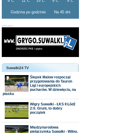
Godzina po godzinie
Na 45 dni
Suwałki24 TV
Ślepsk Malow rozpoczął
przygotowania do Tauron
Ligi i europejskich
pucharów. W dziewięciu, na
piasku
Wigry Suwałki - ŁKS II Łódź
2:0. Grunt, to dobry
początek
Międzynarodowa
pielgrzymka Suwałki - Wilno.