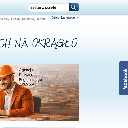
i
Select Language
▼
 Imieniny: Doroty, Kajetana, Donata