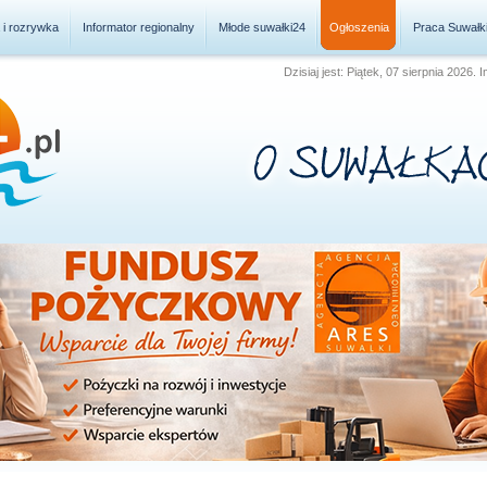
a i rozrywka
Informator regionalny
Młode suwałki24
Ogłoszenia
Praca Suwałk
Dzisiaj jest: Piątek, 07 sierpnia 2026.