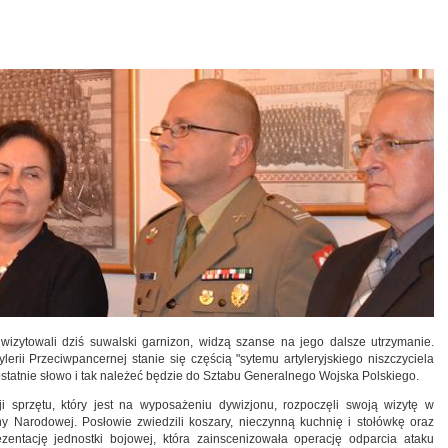
wizytowali dziś suwalski garnizon, widzą szanse na jego dalsze utrzymanie.
lerii Przeciwpancernej stanie się częścią "sytemu artyleryjskiego niszczyciela
statnie słowo i tak należeć będzie do Sztabu Generalnego Wojska Polskiego.
 sprzętu, który jest na wyposażeniu dywizjonu, rozpoczęli swoją wizytę w
 Narodowej. Posłowie zwiedzili koszary, nieczynną kuchnię i stołówkę oraz
ezentację jednostki bojowej, która zainscenizowała operację odparcia ataku