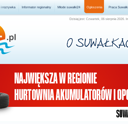
a i rozrywka
Informator regionalny
Młode suwałki24
Ogłoszenia
Praca Suwałk
Dzisiaj jest: Czwartek, 06 sierpnia 2026. 