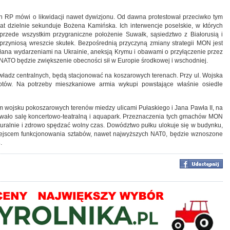
h RP mówi o likwidacji nawet dywizjonu. Od dawna protestował przeciwko tym
lat dzielnie sekunduje Bożena Kamińska. Ich interwencje poselskie, w których
przede wszystkim przygraniczne położenie Suwałk, sąsiedztwo z Białorusią i
przyniosą wreszcie skutek. Bezpośrednią przyczyną zmiany strategii MON jest
ana wydarzeniami na Ukrainie, aneksją Krymu i obawami o przyłączenie przez
ATO będzie zwiększenie obecności sił w Europie środkowej i wschodniej.
władz centralnych, będą stacjonować na koszarowych terenach. Przy ul. Wojska
potów. Na potrzeby mieszkaniowe armia wykupi powstające właśnie osiedle
m wojsku pokoszarowych terenów miedzy ulicami Pułaskiego i Jana Pawła II, na
owało salę koncertowo-teatralną i aquapark. Przeznaczenia tych gmachów MON
ulturalnie i zdrowo spędzać wolny czas. Dowództwo pułku ulokuje się w budynku,
iejscem funkcjonowania sztabów, nawet najwyższych NAT0, będzie wznoszone
.