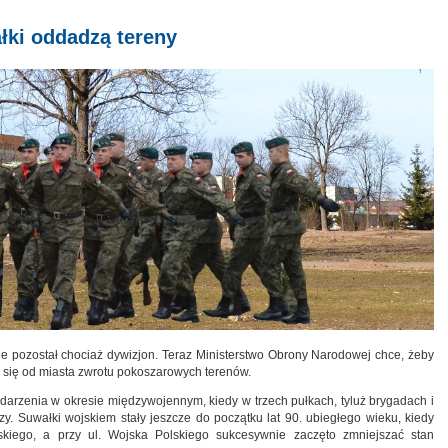
łki oddadzą tereny
cie pozostał chociaż dywizjon. Teraz Ministerstwo Obrony Narodowej chce, żeby
a się od miasta zwrotu pokoszarowych terenów.
arzenia w okresie międzywojennym, kiedy w trzech pułkach, tyluż brygadach i
zy. Suwałki wojskiem stały jeszcze do początku lat 90. ubiegłego wieku, kiedy
askiego, a przy ul. Wojska Polskiego sukcesywnie zaczęto zmniejszać stan