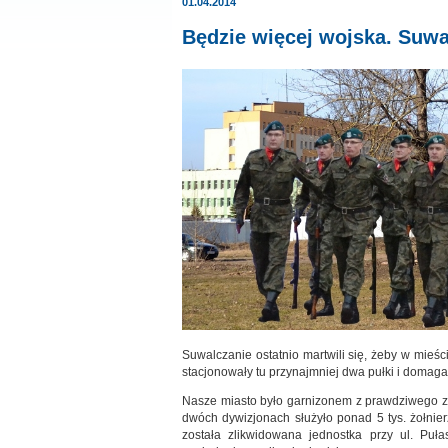
01.04.2014
Będzie więcej wojska. Suwa
Suwalczanie ostatnio martwili się, żeby w mieś
stacjonowały tu przynajmniej dwa pułki i domag
Nasze miasto było garnizonem z prawdziwego zd
dwóch dywizjonach służyło ponad 5 tys. żołnier
została zlikwidowana jednostka przy ul. Puł