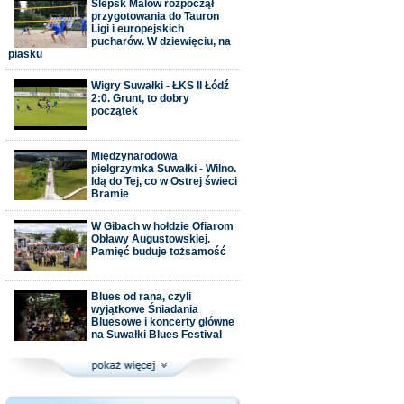
Ślepsk Malow rozpoczął
przygotowania do Tauron
Ligi i europejskich
pucharów. W dziewięciu, na
piasku
Wigry Suwałki - ŁKS II Łódź
2:0. Grunt, to dobry
początek
Międzynarodowa
pielgrzymka Suwałki - Wilno.
Idą do Tej, co w Ostrej świeci
Bramie
W Gibach w hołdzie Ofiarom
Obławy Augustowskiej.
Pamięć buduje tożsamość
Blues od rana, czyli
wyjątkowe Śniadania
Bluesowe i koncerty główne
na Suwałki Blues Festival