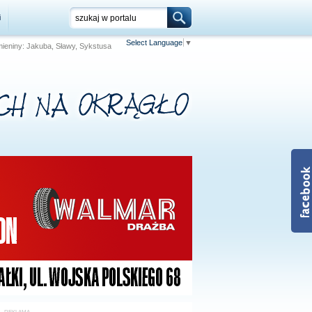
i
Select Language
▼
Imieniny: Jakuba, Sławy, Sykstusa