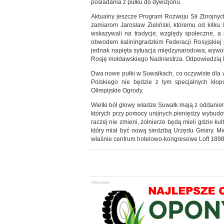
posiadania z pułku do dywizjonu.
Aktualny jeszcze Program Rozwoju Sił Zbrojnyc
zamiarom Jarosław Zieliński, któremu od kilku 
wskazywali na tradycje, względy społeczne, a 
obwodem kaliningradzkim Federacji Rosyjskiej 
jednak napięta sytuacja międzynarodowa, wywoł
Rosję mołdawskiego Nadniestrza. Odpowiedzią N
Dwa nowe pułki w Suwałkach, co oczywiste dla 
Polskiego nie będzie z tym specjalnych kło
Olimpijskie Ogrody.
Wielki ból głowy władze Suwałk mają z oddanie
których przy pomocy unijnych pieniędzy wybud
raczej nie zmieni, żołnierze będą mieli gdzie k
który miał być nową siedzibą Urzędu Gminy. M
właśnie centrum hotelowo-kongresowe Loft 1898