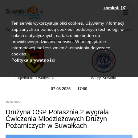
zamknij [X]
Ten serwis wykorzystuje pliki cookies. Używamy informacji
zapisanych za pomocą cookies i podobnych technologii w
Wiadomości
Sport
Biznes, rolnictwo
Kultura i rozrywka
celach statystycznych, są także niezbędne do
Zapraszamy na relację na żywo
prawidłowego działania serwisu. W przeglądarce
internetowej możesz zmienić ustawienia dotyczące
cookies.
Polityka prywatności
.
Jagiellonia II Białystok
Wigry Suwałki
07.08.2026
17:00
16.06.2025
Drużyna OSP Potasznia 2 wygrała
Ćwiczenia Młodzieżowych Drużyn
Pożarniczych w Suwałkach