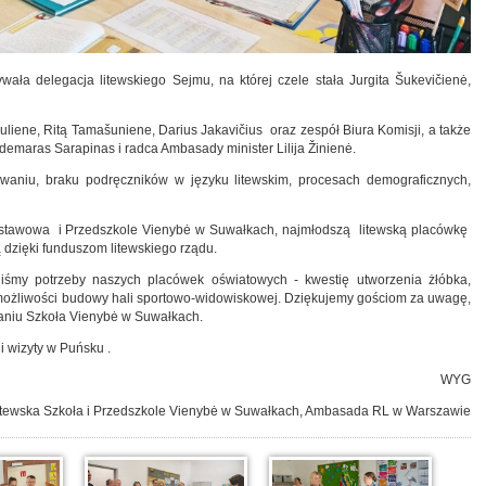
ła delegacja litewskiego Sejmu, na której czele stała Jurgita Šukevičienė,
iuliene, Ritą Tamašuniene, Darius Jakavičius oraz zespół Biura Komisji, a także
emaras Sarapinas i radca Ambasady minister Lilija Žinienė.
waniu, braku podręczników w języku litewskim, procesach demograficznych,
odstawowa i Przedszkole Vienybė w Suwałkach, najmłodszą litewską placówkę
 dzięki funduszom litewskiego rządu.
iśmy potrzeby naszych placówek oświatowych - kwestię utworzenia żłóbka,
możliwości budowy hali sportowo-widowiskowej. Dziękujemy gościom za uwagę,
kaniu Szkoła Vienybė w Suwałkach.
i wizyty w Puńsku .
WYG
: Litewska Szkoła i Przedszkole Vienybė w Suwałkach, Ambasada RL w Warszawie