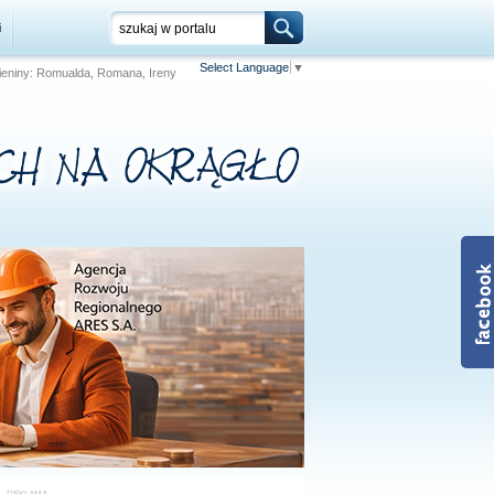
i
Select Language
▼
 Imieniny: Romualda, Romana, Ireny