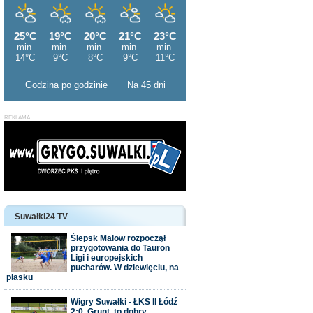
Godzina po godzinie
Na 45 dni
Suwałki24 TV
Ślepsk Malow rozpoczął
przygotowania do Tauron
Ligi i europejskich
pucharów. W dziewięciu, na
piasku
Wigry Suwałki - ŁKS II Łódź
2:0. Grunt, to dobry