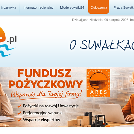
a i rozrywka
Informator regionalny
Młode suwałki24
Ogłoszenia
Praca Suwałk
Dzisiaj jest: Niedziela, 09 sierpnia 2026.