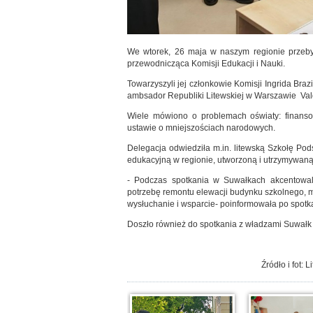
We wtorek, 26 maja w naszym regionie przebywa
przewodnicząca Komisji Edukacji i Nauki.
Towarzyszyli jej członkowie Komisji Ingrida Braz
ambsador Republiki Litewskiej w Warszawie Vald
Wiele mówiono o problemach oświaty: finanso
ustawie o mniejszościach narodowych.
Delegacja odwiedziła m.in. litewską Szkołę P
edukacyjną w regionie, utworzoną i utrzymywaną
- Podczas spotkania w Suwałkach akcentowal
potrzebę remontu elewacji budynku szkolnego, 
wysłuchanie i wsparcie- poinformowała po spot
Doszło również do spotkania z władzami Suwałk 
Źródło i fot