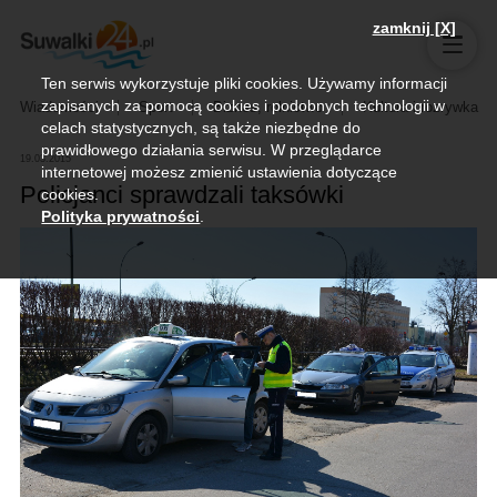
zamknij [X]
Ten serwis wykorzystuje pliki cookies. Używamy informacji
zapisanych za pomocą cookies i podobnych technologii w
Wiadomości
Sport
Biznes, rolnictwo
Kultura i rozrywka
celach statystycznych, są także niezbędne do
prawidłowego działania serwisu. W przeglądarce
19.03.2015
internetowej możesz zmienić ustawienia dotyczące
Policjanci sprawdzali taksówki
cookies.
Polityka prywatności
.