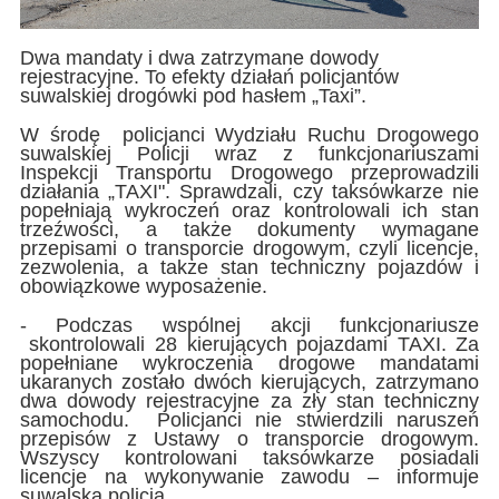
Dwa mandaty i dwa zatrzymane dowody
rejestracyjne. To efekty działań policjantów
suwalskiej drogówki pod hasłem „Taxi”.
W środę policjanci Wydziału Ruchu Drogowego
suwalskiej Policji wraz z funkcjonariuszami
Inspekcji Transportu Drogowego przeprowadzili
działania „TAXI". Sprawdzali, czy taksówkarze nie
popełniają wykroczeń oraz kontrolowali ich stan
trzeźwości, a także dokumenty wymagane
przepisami o transporcie drogowym, czyli licencje,
zezwolenia, a także stan techniczny pojazdów i
obowiązkowe wyposażenie.
- Podczas wspólnej akcji funkcjonariusze
skontrolowali 28 kierujących pojazdami TAXI. Za
popełniane wykroczenia drogowe mandatami
ukaranych zostało dwóch kierujących, zatrzymano
dwa dowody rejestracyjne za zły stan techniczny
samochodu. Policjanci nie stwierdzili naruszeń
przepisów z Ustawy o transporcie drogowym.
Wszyscy kontrolowani taksówkarze posiadali
licencje na wykonywanie zawodu – informuje
suwalska policja.