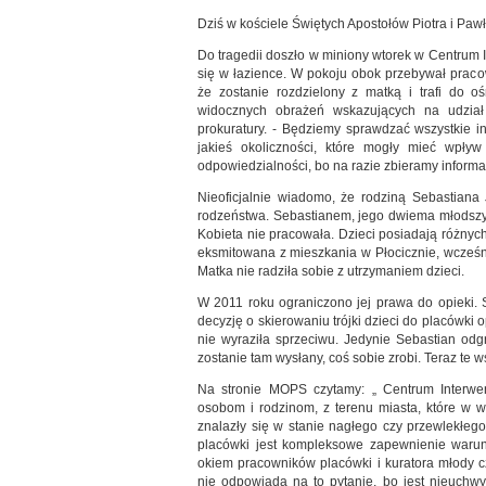
Dziś w kościele Świętych Apostołów Piotra i Paw
Do tragedii doszło w miniony wtorek w Centrum I
się w łazience. W pokoju obok przebywał praco
że zostanie rozdzielony z matką i trafi do 
widocznych obrażeń wskazujących na udział
prokuratury. - Będziemy sprawdzać wszystkie in
jakieś okoliczności, które mogły mieć wpły
odpowiedzialności, bo na razie zbieramy informac
Nieoficjalnie wiadomo, że rodziną Sebastiana 
rodzeństwa. Sebastianem, jego dwiema młodszym
Kobieta nie pracowała. Dzieci posiadają różnych
eksmitowana z mieszkania w Płocicznie, wcześni
Matka nie radziła sobie z utrzymaniem dzieci.
W 2011 roku ograniczono jej prawa do opieki. 
decyzję o skierowaniu trójki dzieci do placówki
nie wyraziła sprzeciwu. Jedynie Sebastian odg
zostanie tam wysłany, coś sobie zrobi. Teraz te w
Na stronie MOPS czytamy: „ Centrum Interwe
osobom i rodzinom, z terenu miasta, które w w
znalazły się w stanie nagłego czy przewlekłego 
placówki jest kompleksowe zapewnienie waru
okiem pracowników placówki i kuratora młody 
nie odpowiada na to pytanie, bo jest nieuchw