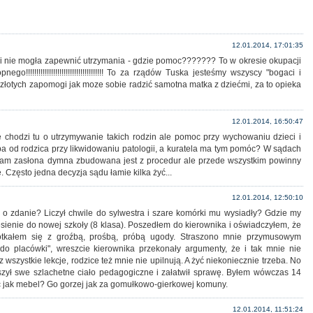
12.01.2014, 17:01:35
i nie mogła zapewnić utrzymania - gdzie pomoc??????? To w okresie okupacji
!!!!!!!!!!!!!!!!!!!!!!!!!!!!!!!!!!!!! To za rządów Tuska jesteśmy wszyscy "bogaci i
a złotych zapomogi jak moze sobie radzić samotna matka z dziećmi, za to opieka
12.01.2014, 16:50:47
ie chodzi tu o utrzymywanie takich rodzin ale pomoc przy wychowaniu dzieci i
ba od rodzica przy likwidowaniu patologii, a kuratela ma tym pomóc? W sądach
 a tam zasłona dymna zbudowana jest z procedur ale przede wszystkim powinny
Często jedna decyzja sądu łamie kilka żyć...
12.01.2014, 12:50:10
ka o zdanie? Liczył chwile do sylwestra i szare komórki mu wysiadły? Gdzie my
sienie do nowej szkoły (8 klasa). Poszedłem do kierownika i oświadczyłem, że
tkałem się z groźbą, prośbą, próbą ugody. Straszono mnie przymusowym
do placówki", wreszcie kierownika przekonały argumenty, że i tak mnie nie
ez wszystkie lekcje, rodzice też mnie nie upilnują. A żyć niekoniecznie trzeba. No
ruszył swe szlachetne ciało pedagogiczne i załatwił sprawę. Byłem wówczas 14
wać jak mebel? Go gorzej jak za gomułkowo-gierkowej komuny.
12.01.2014, 11:51:24