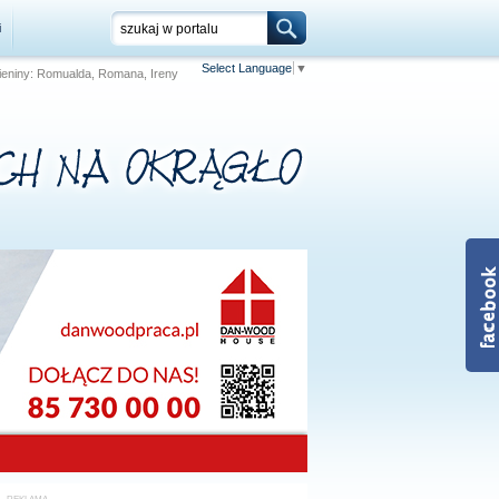
i
Select Language
▼
 Imieniny: Romualda, Romana, Ireny