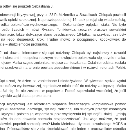
ła odbył się pogrzeb Sebastiana J.
nterwencji Kryzysowej, przy ul. 23 Października w Suwałkach. Chłopak powiesił
wnik opieki społecznej. Najprawdopodobniej 16-latek przejął się wiadomością,
ośrodka opiekuńczo-wychowawczego. - Dokonaliśmy oględzin ciała. Nie było
 osób trzecich – mówi Ryszard Tomkiewicz, rzecznik prasowy suwalskiej
formacje, także dotyczące stanu psychicznego 16-latka, na przykład, czy były
w na jego desperacki krok. Trudno mówić o pociągnięciu kogokolwiek do
je – studzi emocje prokurator.
J. od dawna interesował się sąd rodzinny. Chłopak był najstarszy z czwórki
i siostrami i niespełna rocznym niemowlęciem opiekowała się jedynie matka.
 ojców. Matka często zmieniała miejsce zamieszkania. Ostatnio rodzina została
ej przebywali na terenie powiatu augustowskiego i w różnych rejonach Polski.
Sąd uznał, że dzieci są zaniedbane i niedożywione. W sylwestra sędzia wydał
 opiekuńczo-wychowawczej, najmłodsze miało trafić do rodziny zastępczej. Matka
rażał się, że nie zostanie w pogotowiu. Ponoć zapowiadał wcześniej, że jeśli
szystkie wątki zbada prokuratura.
ncji Kryzysowej jest ośrodkiem wsparcia świadczącym kompleksową pomoc
yniku zdarzenia losowego, sytuacji rodzinnej lub trudnych przeżyć osobistych
kryzysu i potrzebują wsparcia w przezwyciężeniu tej sytuacji” i dalej – „misją
nków do odbudowania poczucia bezpieczeństwa”. Jak więc możliwe, że pod
człowiek popełnił samobójstwo? Maria Metelska, dyrektor suwalskiego MOPS-u
ytna. Próbowaliśmy się z nią skontaktować, ale jeden z pracowników ośrodka