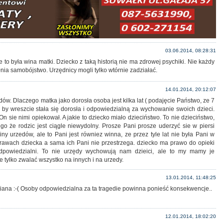
03.06.2014, 08:28:31
to była wina matki. Dziecko z taką historią nie ma zdrowej psychiki. Nie każdy
łnia samobójstwo. Urzędnicy mogli tylko wtórnie zadziałać.
14.01.2014, 20:12:07
dów. Dlaczego matka jako dorosła osoba jest kilka lat ( podajęcie Państwo, ze 7
 by wreszcie stała się dorosła i odpowiedzialną za wychowanie swoich dzieci.
n sie nimi opiekował. A jakie to dziecko miało dzieciństwo. To nie dzieciństwo,
go że rodzic jest ciągle niewydolny. Prosze Pani prosze uderzyć sie w piersi
iny urzedów, ale to Pani jest równiez winna, ze przez tyle lat nie była Pani w
rawach dziecka a sama ich Pani nie przestrzega. dziecko ma prawo do opieki
 odpowiedzialni. To nie urzędy wychowują nam dzieici, ale to my mamy je
e tylko zwalać wszystko na innych i na urzedy.
13.01.2014, 11:48:25
ana :-( Osoby odpowiedzialna za ta tragedie powinna ponieść konsekwencje..
12.01.2014, 18:02:20