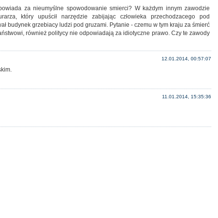
dpowiada za nieumyślne spowodowanie smierci? W każdym innym zawodzie
arza, który upuścił narzędzie zabijając człowieka przechodzacego pod
wał budynek grzebiacy ludzi pod gruzami. Pytanie - czemu w tym kraju za śmierć
państwowi, również politycy nie odpowiadają za idiotyczne prawo. Czy te zawody
12.01.2014, 00:57:07
skim.
11.01.2014, 15:35:36