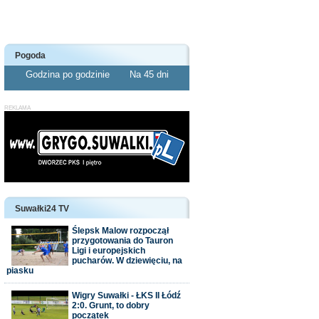
Pogoda
Godzina po godzinie
Na 45 dni
Suwałki24 TV
Ślepsk Malow rozpoczął
przygotowania do Tauron
Ligi i europejskich
pucharów. W dziewięciu, na
piasku
Wigry Suwałki - ŁKS II Łódź
2:0. Grunt, to dobry
początek