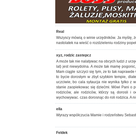
Real
Wszyscy mówią o winie urzędników. Ja myślę, że 
nastolatek na wieść o rozdzieleniu rodziny pope
xyz, rodzic zastepcz
A może tak nie nalatywac na obcych ludzi z urzę
lat) jest niewydolna. A może tak mamę pogonic,
Mam ciągle szczyci się tym, ze to tak naprawde O
to bycie dorosłym w zbyt szybkim tempie, dlate
uczciwie, bo cala sytaucja nie wynika tylko z w
stanie zaopiekowac się dziećmi. Mówi Pani o p
rodziców, ale rodziców, którzy są dorosli i
wychowywac. czas dorosnąc do roli rodzica. A ni
ella
Wyrazy współczucia Mamie i rodzeństwu Sebasti
Feldek