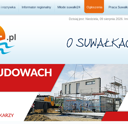
a i rozrywka
Informator regionalny
Młode suwałki24
Ogłoszenia
Praca Suwałk
Dzisiaj jest: Niedziela, 09 sierpnia 2026.