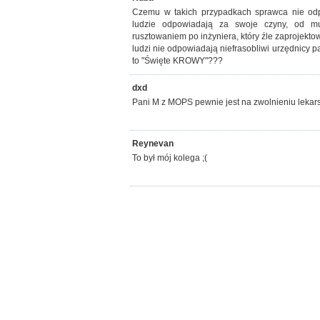
Czemu w takich przypadkach sprawca nie o
ludzie odpowiadają za swoje czyny, od mur
rusztowaniem po inżyniera, który źle zaprojekto
ludzi nie odpowiadają niefrasobliwi urzędnicy 
to "Święte KROWY"???
dxd
Pani M z MOPS pewnie jest na zwolnieniu lekar
Reynevan
To był mój kolega ;(