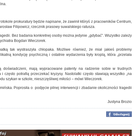
lna.
protokole prokuratury będzie napisane, że zawinił któryś z pracowników Centrum,
rosław Filipowicz, rzecznik prasowy suwalskiego ratusza.
agedii. Bez badania konkretnej osoby można jedynie „gdybać”. Wszystko zależy
sychiatra Bogdan Wieczorek.
atką tak wystraszyła chłopaka. Możliwe również, że miał jakieś problemy
ikatną kondycję psychiczną i ostatnie wydarzenia były kroplą, która „przelała
 są doświadczeni, mają wypracowane patenty na radzenie sobie w trudnych
i często potrafią przeczekać kryzysy. Nastolatki często stawiają wszystko „na
wodu szykan w szkole, nieszczęśliwej miłości – mówi Wieczorek.
ska. Poprosiła o podjęcie pilnej interwencji i zbadanie okoliczności tragedii
Justyna Brozio