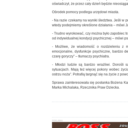
oświadczył, że przez cały dzień będzie nieosiąga
Ośrodek pomocy podlega urzędowi miasta.
- Na razie czekamy na wyniki śledztwa. Jeśli w 
wtedy podejmiemy określone działania – mówi Ja
- Trudno wyrokować, czy można było zapobiec tr
od indywidualnej kondycji psychicznej – mówi p
- Możliwe, że wiadomość o rozdzieleniu z m
emocjonalne, dysfunkcje psychiczne, bardzo del
czarę goryczy” – tłumaczy psychiatra.
- Młodzi ludzie są bardzo wrażliwi. Dorośli
sytuacjach. Mają też więcej pokory wobec życia 
ostrzu noża”. Potrafią targnąć się na życie z po
Sprawa zainteresowała się posłanka Bożena Kamiń
Marka Michalaka, Rzecznika Praw Dziecka.