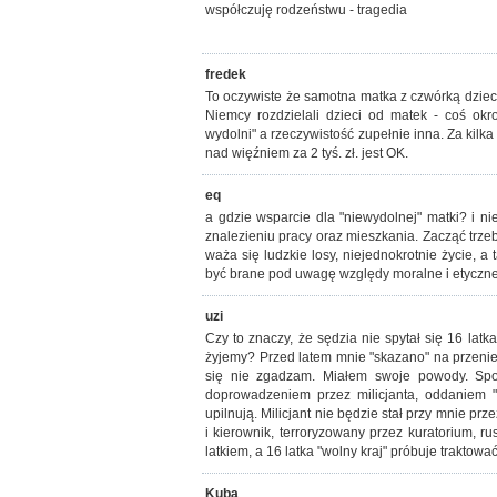
współczuję rodzeństwu - tragedia
fredek
To oczywiste że samotna matka z czwórką dziec
Niemcy rozdzielali dzieci od matek - coś okropnego
wydolni" a rzeczywistość zupełnie inna. Za kilk
nad więźniem za 2 tyś. zł. jest OK.
eq
a gdzie wsparcie dla "niewydolnej" matki? i n
znalezieniu pracy oraz mieszkania. Zacząć trze
waża się ludzkie losy, niejednokrotnie życie,
być brane pod uwagę względy moralne i etyczne. 
uzi
Czy to znaczy, że sędzia nie spytał się 16 lat
żyjemy? Przed latem mnie "skazano" na przenie
się nie zgadzam. Miałem swoje powody. Spo
doprowadzeniem przez milicjanta, oddaniem "
upilnują. Milicjant nie będzie stał przy mnie prz
i kierownik, terroryzowany przez kuratorium, 
latkiem, a 16 latka "wolny kraj" próbuje trakto
Kuba