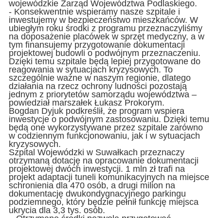
wojewódzkie Zarząd Województwa Podlaskiego.
- Konsekwentnie wspieramy nasze szpitale i
inwestujemy w bezpieczeństwo mieszkańców. W
ubiegłym roku środki z programu przeznaczyliśmy
na doposażenie placówek w sprzęt medyczny, a w
tym finansujemy przygotowanie dokumentacji
projektowej budowli o podwójnym przeznaczeniu.
Dzięki temu szpitale będą lepiej przygotowane do
reagowania w sytuacjach kryzysowych. To
szczególnie ważne w naszym regionie, dlatego
działania na rzecz ochrony ludności pozostają
jednym z priorytetów samorządu województwa –
powiedział marszałek Łukasz Prokorym.
Bogdan Dyjuk podkreślił, że program wspiera
inwestycje o podwójnym zastosowaniu. Dzięki temu
będą one wykorzystywane przez szpitale zarówno
w codziennym funkcjonowaniu, jak i w sytuacjach
kryzysowych.
Szpital Wojewódzki w Suwałkach przeznaczy
otrzymaną dotację na opracowanie dokumentacji
projektowej dwóch inwestycji. 1 mln zł trafi na
projekt adaptacji tuneli komunikacyjnych na miejsce
schronienia dla 470 osób, a drugi milion na
dokumentację dwukondygnacyjnego parkingu
podziemnego, który będzie pełnił funkcję miejsca
ukrycia dla 3,3 tys. osób.