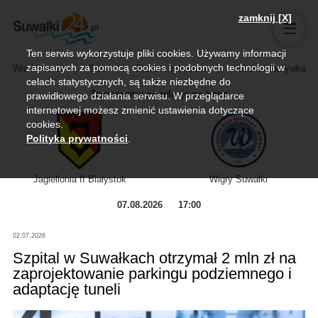
zamknij [X]
Ten serwis wykorzystuje pliki cookies. Używamy informacji
zapisanych za pomocą cookies i podobnych technologii w
Wiadomości
Sport
Biznes, rolnictwo
Kultura i rozrywka
celach statystycznych, są także niezbędne do
Zapraszamy na relację na żywo
prawidłowego działania serwisu. W przeglądarce
internetowej możesz zmienić ustawienia dotyczące
cookies.
Polityka prywatności
.
Jagiellonia II Białystok
Wigry Suwałki
07.08.2026
17:00
02.07.2026
Szpital w Suwałkach otrzymał 2 mln zł na
zaprojektowanie parkingu podziemnego i
adaptację tuneli