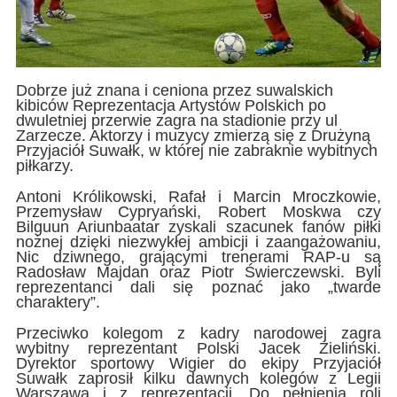
Dobrze już znana i ceniona przez suwalskich
kibiców Reprezentacja Artystów Polskich po
dwuletniej przerwie zagra na stadionie przy ul
Zarzecze. Aktorzy i muzycy zmierzą się z Drużyną
Przyjaciół Suwałk, w której nie zabraknie wybitnych
piłkarzy.
Antoni Królikowski, Rafał i Marcin Mroczkowie,
Przemysław Cypryański, Robert Moskwa czy
Bilguun Ariunbaatar zyskali szacunek fanów piłki
nożnej dzięki niezwykłej ambicji i zaangażowaniu,
Nic dziwnego, grającymi trenerami RAP-u są
Radosław Majdan oraz Piotr Świerczewski. Byli
reprezentanci dali się poznać jako „twarde
charaktery”.
Przeciwko kolegom z kadry narodowej zagra
wybitny reprezentant Polski Jacek Zieliński.
Dyrektor sportowy Wigier do ekipy Przyjaciół
Suwałk zaprosił kilku dawnych kolegów z Legii
Warszawa i z reprezentacji. Do pełnienia roli