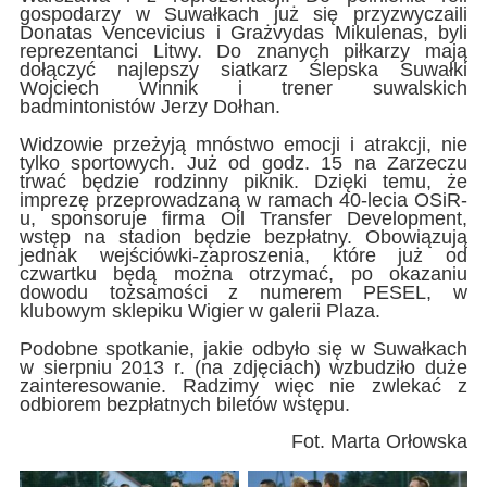
gospodarzy w Suwałkach już się przyzwyczaili
Donatas Vencevicius i Grażvydas Mikulenas, byli
reprezentanci Litwy. Do znanych piłkarzy mają
dołączyć najlepszy siatkarz Ślepska Suwałki
Wojciech Winnik i trener suwalskich
badmintonistów Jerzy Dołhan.
Widzowie przeżyją mnóstwo emocji i atrakcji, nie
tylko sportowych. Już od godz. 15 na Zarzeczu
trwać będzie rodzinny piknik. Dzięki temu, że
imprezę przeprowadzaną w ramach 40-lecia OSiR-
u, sponsoruje firma Oil Transfer Development,
wstęp na stadion będzie bezpłatny. Obowiązują
jednak wejściówki-zaproszenia, które już od
czwartku będą można otrzymać, po okazaniu
dowodu tożsamości z numerem PESEL, w
klubowym sklepiku Wigier w galerii Plaza.
Podobne spotkanie, jakie odbyło się w Suwałkach
w sierpniu 2013 r. (na zdjęciach) wzbudziło duże
zainteresowanie. Radzimy więc nie zwlekać z
odbiorem bezpłatnych biletów wstępu.
Fot. Marta Orłowska