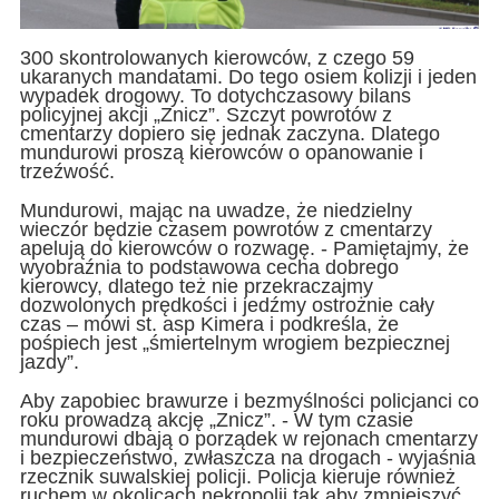
300 skontrolowanych kierowców, z czego 59
ukaranych mandatami. Do tego osiem kolizji i jeden
wypadek drogowy. To dotychczasowy bilans
policyjnej akcji „Znicz”. Szczyt powrotów z
cmentarzy dopiero się jednak zaczyna. Dlatego
mundurowi proszą kierowców o opanowanie i
trzeźwość.
Mundurowi, mając na uwadze, że niedzielny
wieczór będzie czasem powrotów z cmentarzy
apelują do kierowców o rozwagę. - Pamiętajmy, że
wyobraźnia to podstawowa cecha dobrego
kierowcy, dlatego też nie przekraczajmy
dozwolonych prędkości i jedźmy ostrożnie cały
czas – mówi st. asp Kimera i podkreśla, że
pośpiech jest „śmiertelnym wrogiem bezpiecznej
jazdy”.
Aby zapobiec brawurze i bezmyślności policjanci co
roku prowadzą akcję „Znicz”. - W tym czasie
mundurowi dbają o porządek w rejonach cmentarzy
i bezpieczeństwo, zwłaszcza na drogach - wyjaśnia
rzecznik suwalskiej policji. Policja kieruje również
ruchem w okolicach nekropolii tak aby zmniejszyć