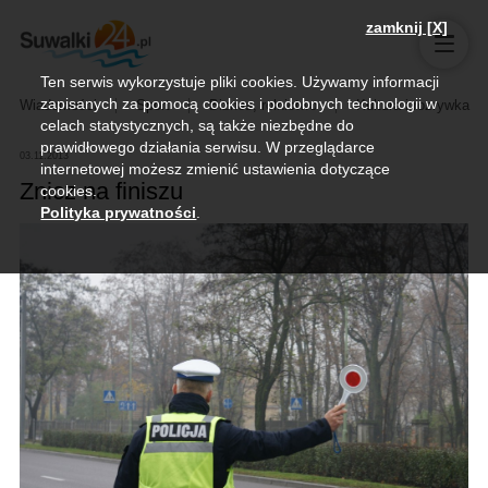
zamknij [X]
Ten serwis wykorzystuje pliki cookies. Używamy informacji
zapisanych za pomocą cookies i podobnych technologii w
Wiadomości
Sport
Biznes, rolnictwo
Kultura i rozrywka
celach statystycznych, są także niezbędne do
prawidłowego działania serwisu. W przeglądarce
03.11.2013
internetowej możesz zmienić ustawienia dotyczące
Znicz na finiszu
cookies.
Polityka prywatności
.