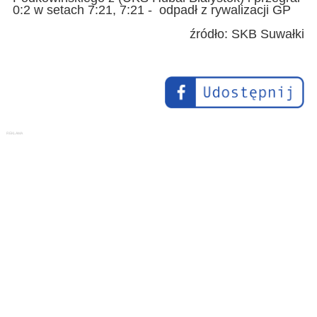
0:2 w setach 7:21, 7:21 - odpadł z rywalizacji GP
źródło: SKB Suwałki