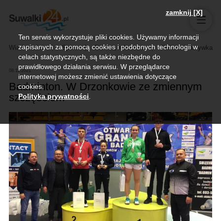
zamknij [X]
Ten serwis wykorzystuje pliki cookies. Używamy informacji
zapisanych za pomocą cookies i podobnych technologii w
Wiadomości
Sport
Biznes, rolnictwo
Kultura i rozrywka
celach statystycznych, są także niezbędne do
prawidłowego działania serwisu. W przeglądarce
08.11.2021
internetowej możesz zmienić ustawienia dotyczące
Badminton. W Drzonkowie ze zmiennym
cookies.
szczęściem
Polityka prywatności
.