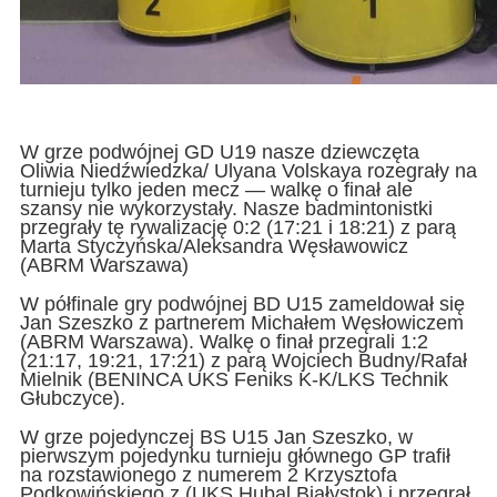
W grze podwójnej GD U19 nasze dziewczęta
Oliwia Niedźwiedzka/ Ulyana Volskaya rozegrały na
turnieju tylko jeden mecz — walkę o finał ale
szansy nie wykorzystały. Nasze badmintonistki
przegrały tę rywalizację 0:2 (17:21 i 18:21) z parą
Marta Styczyńska/Aleksandra Węsławowicz
(ABRM Warszawa)
W półfinale gry podwójnej BD U15 zameldował się
Jan Szeszko z partnerem Michałem Węsłowiczem
(ABRM Warszawa). Walkę o finał przegrali 1:2
(21:17, 19:21, 17:21) z parą Wojciech Budny/Rafał
Mielnik (BENINCA UKS Feniks K-K/LKS Technik
Głubczyce).
W grze pojedynczej BS U15 Jan Szeszko, w
pierwszym pojedynku turnieju głównego GP trafił
na rozstawionego z numerem 2 Krzysztofa
Podkowińskiego z (UKS Hubal Białystok) i przegrał