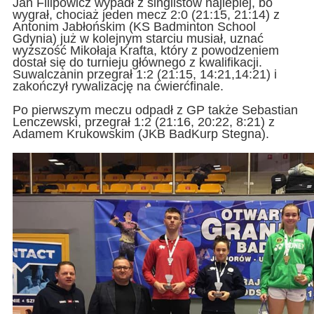
Jan Filipowicz wypadł z singlistów najlepiej, bo
wygrał, chociaż jeden mecz 2:0 (21:15, 21:14) z
Antonim Jabłońskim (KS Badminton School
Gdynia) już w kolejnym starciu musiał, uznać
wyższość Mikołaja Krafta, który z powodzeniem
dostał się do turnieju głównego z kwalifikacji.
Suwalczanin przegrał 1:2 (21:15, 14:21,14:21) i
zakończył rywalizację na ćwierćfinale.
Po pierwszym meczu odpadł z GP także Sebastian
Lenczewski, przegrał 1:2 (21:16, 20:22, 8:21) z
Adamem Krukowskim (JKB BadKurp Stegna).