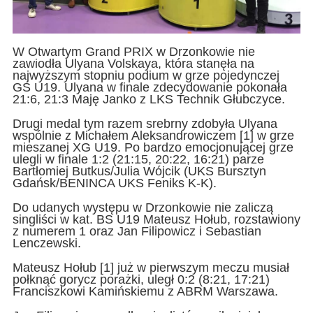
W Otwartym Grand PRIX w Drzonkowie nie
zawiodła Ulyana Volskaya, która stanęła na
najwyższym stopniu podium w grze pojedynczej
GS U19. Ulyana w finale zdecydowanie pokonała
21:6, 21:3 Maję Janko z LKS Technik Głubczyce.
Drugi medal tym razem srebrny zdobyła Ulyana
wspólnie z Michałem Aleksandrowiczem [1] w grze
mieszanej XG U19. Po bardzo emocjonującej grze
ulegli w finale 1:2 (21:15, 20:22, 16:21) parze
Bartłomiej Butkus/Julia Wójcik (UKS Bursztyn
Gdańsk/BENINCA UKS Feniks K-K).
Do udanych występu w Drzonkowie nie zaliczą
singliści w kat. BS U19 Mateusz Hołub, rozstawiony
z numerem 1 oraz Jan Filipowicz i Sebastian
Lenczewski.
Mateusz Hołub [1] już w pierwszym meczu musiał
połknąć gorycz porażki, uległ 0:2 (8:21, 17:21)
Franciszkowi Kamińskiemu z ABRM Warszawa.