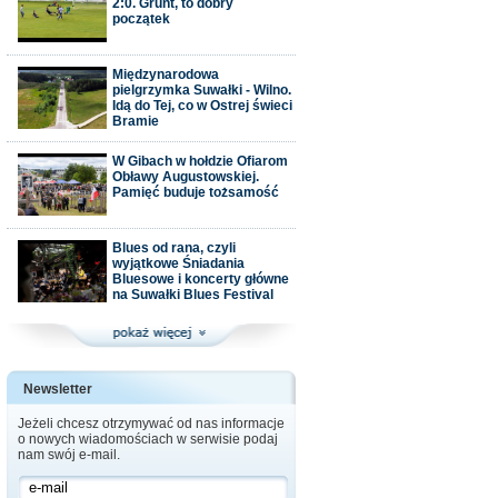
2:0. Grunt, to dobry
początek
Międzynarodowa
pielgrzymka Suwałki - Wilno.
Idą do Tej, co w Ostrej świeci
Bramie
W Gibach w hołdzie Ofiarom
Obławy Augustowskiej.
Pamięć buduje tożsamość
Blues od rana, czyli
wyjątkowe Śniadania
Bluesowe i koncerty główne
na Suwałki Blues Festival
Newsletter
Jeżeli chcesz otrzymywać od nas informacje
o nowych wiadomościach w serwisie podaj
nam swój e-mail.