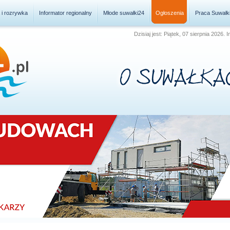
a i rozrywka
Informator regionalny
Młode suwałki24
Ogłoszenia
Praca Suwałk
Dzisiaj jest: Piątek, 07 sierpnia 2026.