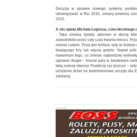
Decyzja w sprawie nowego systemu punktowa
obowiązywać w Rio 2016, zmiany powinny zostać
2015.
A oto opinia Michała Łogosza, czterokrotnego 
- Taka zmiana byłaby ukłonem w stronę kibi
zawodników przez cały czas trwania meczu. Przy
niemal cudem. Poza tym krótsze sety to krótsze
trwającego trzy lub więcej godzin. Nawet jeś
maksimum tego, co zniesie najbardziej wytrwał
ogrywać drugie – trzecie pary w światowym rank
taką szansę stworzy. Powtórzę raz jeszcze – sety 
uchylenie drzwi na badmintonowe szczyty dla E
zamianą.