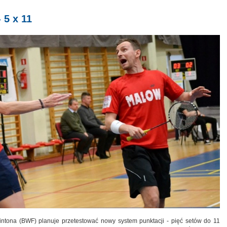
 5 x 11
tona (BWF) planuje przetestować nowy system punktacji - pięć setów do 11