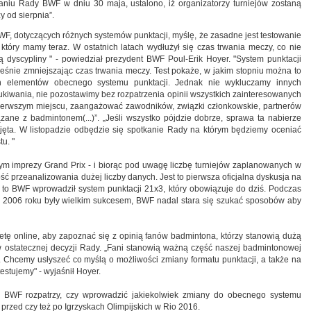
aniu Rady BWF w dniu 30 maja, ustalono, iż organizatorzy turniejów zostaną
 od sierpnia”.
WF, dotyczących różnych systemów punktacji, myślę, że zasadne jest testowanie
 który mamy teraz. W ostatnich latach wydłużył się czas trwania meczy, co nie
dyscypliny " - powiedział prezydent BWF Poul-Erik Hoyer. "System punktacji
ześnie zmniejszając czas trwania meczy. Test pokaże, w jakim stopniu można to
h elementów obecnego systemu punktacji. Jednak nie wykluczamy innych
kiwania, nie pozostawimy bez rozpatrzenia opinii wszystkich zainteresowanych
pierwszym miejscu, zaangażować zawodników, związki członkowskie, partnerów
ane z badmintonem(...)”. „Jeśli wszystko pójdzie dobrze, sprawa ta nabierze
djęta. W listopadzie odbędzie się spotkanie Rady na którym będziemy oceniać
u. "
 tym imprezy Grand Prix - i biorąc pod uwagę liczbę turniejów zaplanowanych w
ość przeanalizowania dużej liczby danych. Jest to pierwsza oficjalna dyskusja na
to BWF wprowadził system punktacji 21x3, który obowiązuje do dziś. Podczas
2006 roku były wielkim sukcesem, BWF nadal stara się szukać sposobów aby
etę online, aby zapoznać się z opinią fanów badmintona, którzy stanowią dużą
 ostatecznej decyzji Rady. „Fani stanowią ważną część naszej badmintonowej
. Chcemy usłyszeć co myślą o możliwości zmiany formatu punktacji, a także na
estujemy" - wyjaśnił Hoyer.
a BWF rozpatrzy, czy wprowadzić jakiekolwiek zmiany do obecnego systemu
przed czy też po Igrzyskach Olimpijskich w Rio 2016.