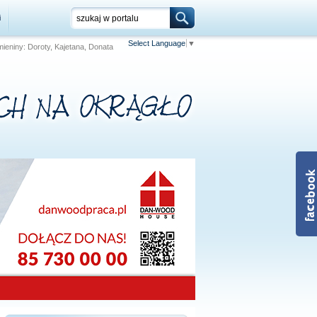
i
Select Language
▼
 Imieniny: Doroty, Kajetana, Donata