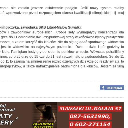
nia nie została jeszcze ostatecznie podjęta. Jeśli nowy system miałby
 wprowadzone przed rozpoczęciem okresu kwalifikacji olimpijskich - tj. maj
olimpijczyka, zawodnika SKB Litpol-Malow Suwałki:
ców i zawodników europejskich. Krótkie sety wymagałyby koncentracji dla
 grze do 11 odrobienie dwu-trzypunktowej straty w końcówce byłoby praktycznie
 mecze, a zatem korzyść dla kibiców. Nie da się oglądać sportowego widowiska
li jest to widowisko na najwyższym poziomie. Dwie – dwie i pół godziny to
y kibic. Pamiętam testy gry do siedmiu punktów w secie. Wówczas potrafiliśmy
ingu, co przy grze do 15 czy do 21 jest raczej mało prawdopodobne. Set do 11
do 11 to szansa na zmniejszenie różnic dzielących dziś Azję od reszty świata, to
uropejczyków, a także uatrakcyjnienie badmintona dla kibiców. Jestem za taką