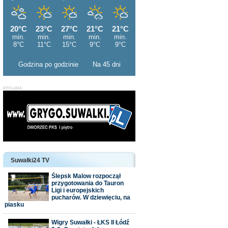
Godzina po godzinie
Na 45 dni
Suwałki24 TV
Ślepsk Malow rozpoczął
przygotowania do Tauron
Ligi i europejskich
pucharów. W dziewięciu, na
piasku
Wigry Suwałki - ŁKS II Łódź