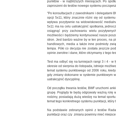
punktów - w najbliższych miesiącach. Po spotk
zaproszeni do testów nowego systemu począwszy
"Po konsultacjach z zawodnikami i delegatami B
opcji 5x11, który znacznie różni się od systemu
wpływa pozytywnie na widowiskowość medialną 
5x11 ma na celu uatrakcyjnić spotkania, jednoc
osiągnąć przy zachowaniu wielu pozytywnyc
możliwości i będziemy kontynuować nasze poszu
stron. Jest bardzo ważne by w ten proces, na 
handlowych, media a także inne podmioty związ
tempa. Póki co decyzja nie została jeszcze po
opinie zwrotne i dane, które otrzymamy z tego test
Test ma odbyć się na turniejach rangi 3 i 4 - w
okresie od sierpnia do listopada, istnieje możliw
temat systemu punktowego od 2006 roku, kiedy 
gdy zmiany dokonane w systemie punktowym w 
uatrakcyjnić dyscyplinę.
Od początku trwania testów, BWF uruchomi anki
grupę. Poglądy te będą odgrywały ważną rolę w
rodziny, posiadają dużą wiedzę na temat sportu
temat tego konkretnego systemu punktacji, który t
Na podstawie zebranych opinii z testów Rad
punktacji oraz czy zmiany powinny mieć miejsce 