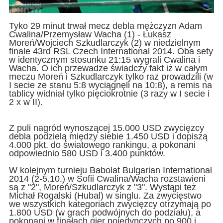
Tyko 29 minut trwał mecz debla mężczyzn Adam
Cwalina/Przemysław Wacha (1) - Łukasz
Moreń/Wojciech Szkudlarczyk (2) w niedzielnym
finale 43rd RSL Czech International 2014. Oba sety
w identycznym stosunku 21:15 wygrali Cwalina i
Wacha. O ich przewadze świadczy fakt iż w całym
meczu Moreń i Szkudlarczyk tylko raz prowadzili (w
I secie ze stanu 5:8 wyciągnęli na 10:8), a remis na
tablicy widniał tylko pięciokrotnie (3 razy w I secie i
2 x w II).
Z puli nagród wynoszącej 15.000 USD zwycięzcy
debla podzielą między siebie 1.450 USD i dopiszą
4.000 pkt. do światowego rankingu, a pokonani
odpowiednio 580 USD i 3.400 punktów.
W kolejnym turnieju Babolat Bulgarian International
2014 (2-5.10.) w Sofii Cwalina/Wacha rozstawieni
są z "2", Moreń/Szkudlarczyk z "3". Wystąpi też
Michał Rogalski (Hubal) w singlu. Za zwycięstwo
we wszystkich kategoriach zwycięzcy otrzymają po
1.800 USD (w grach podwójnych do podziału), a
pokonani w finałach gier pojedynczych po 900 i