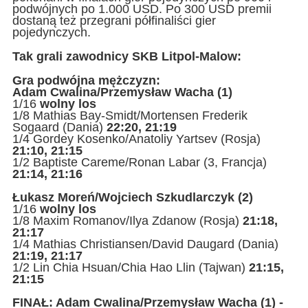
podwójnych po 1.000 USD. Po 300 USD premii
dostaną też przegrani półfinaliści gier
pojedynczych.
Tak grali zawodnicy SKB Litpol-Malow:
Gra podwójna mężczyzn:
Adam Cwalina/Przemysław Wacha (1)
1/16
wolny los
1/8 Mathias Bay-Smidt/Mortensen Frederik
Sogaard (Dania)
22:20, 21:19
1/4 Gordey Kosenko/Anatoliy Yartsev (Rosja)
21:10, 21:15
1/2 Baptiste Careme/Ronan Labar (3, Francja)
21:14, 21:16
Łukasz Moreń/Wojciech Szkudlarczyk (2)
1/16
wolny los
1/8 Maxim Romanov/Ilya Zdanow (Rosja)
21:18,
21:17
1/4 Mathias Christiansen/David Daugard (Dania)
21:19, 21:17
1/2 Lin Chia Hsuan/Chia Hao Llin (Tajwan)
21:15,
21:15
FINAŁ: Adam Cwalina/Przemysław Wacha (1) -