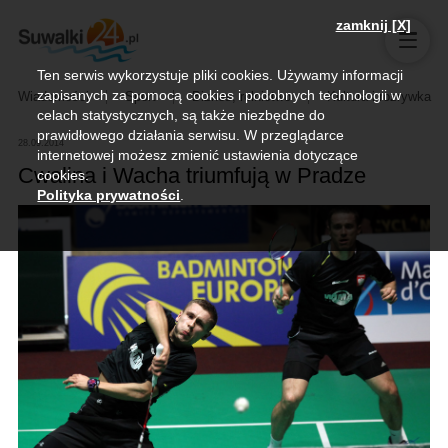
zamknij [X]
Ten serwis wykorzystuje pliki cookies. Używamy informacji
zapisanych za pomocą cookies i podobnych technologii w
Wiadomości
Sport
Biznes, rolnictwo
Kultura i rozrywka
celach statystycznych, są także niezbędne do
prawidłowego działania serwisu. W przeglądarce
28.09.2014
internetowej możesz zmienić ustawienia dotyczące
Cwalina i Wacha triumfują w Pradze
cookies.
Polityka prywatności
.